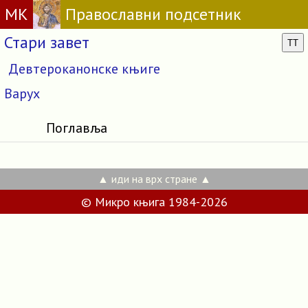
МК
Православни подсетник
Стари завет
TT
Девтероканонске књиге
Варух
Поглавља
▲ иди на врх стране ▲
© Микро књига 1984-2026