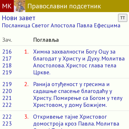
МК
Православни подсетник
Нови завет
TT
Посланица Светог Апостола Павла Ефесцима
Зач.
Поглавља
216
1.
Химна захвалности Богу Оцу за
217
благодат у Христу и Духу. Молитва
218
Апостолова. Христос глава тела
219
Цркве.
219
2.
Ранија отуђеност у гресима и
220
садашње спасење благодаћу у
221
Христу. Помирење са Богом у телу
222
Христовом, у дому Божијем.
222
3.
Откривење тајне Христовог
223
домостроја кроз Павла. Молитва