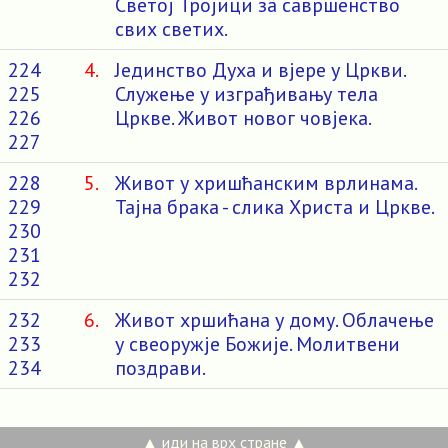
Светој Тројици за савршенство
свих светих.
224
4.
Јединство Духа и вјере у Цркви.
225
Служење у изграђивању тела
226
Цркве. Живот новог човјека.
227
228
5.
Живот у хришћанским врлинама.
229
Тајна брака - слика Христа и Цркве.
230
231
232
232
6.
Живот хршићана у дому. Облачење
233
у свеоружје Божије. Молитвени
234
поздрави.
▲ иди на врх стране ▲