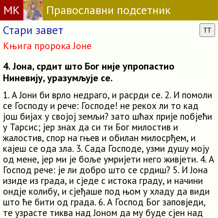
МК
Православни подсетник
Стари завет
TT
Књига пророка Јоне
4. Јона, срдит што Бог није упропастио
Ниневију, уразумљује се.
1. А Јони би врло недраго, и расрди се. 2. И помоли
се Господу и рече: Господе! не рекох ли то кад
још бијах у својој земљи? зато шћах прије побјећи
у Тарсис; јер знах да си ти Бог милостив и
жалостив, спор на гњев и обилан милосрђем, и
кајеш се ода зла. 3. Сада Господе, узми душу моју
од мене, јер ми је боље умријети него живјети. 4. А
Господ рече: је ли добро што се срдиш? 5. И Јона
изиде из града, и сједе с истока граду, и начини
ондје колибу, и сјеђаше под њом у хладу да види
што ће бити од града. 6. А Господ Бог заповједи,
те узрасте тиква над Јоном да му буде сјен над