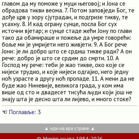
главом да му поможе у муци његовој; и Јона се
обрадова тикви веома. 7. Потом заповједи Бог, те
дође црв у зору сјутрадан, и подгризе тикву, те
усахну. 8. И кад ограну сунце, посла Бог сух
источни вјетар; и сунце стаде жећи Јону по глави
тако да обамираше и пожеље да умре говорећи:
боље ми је умријети него живјети. 9. А Бог рече
Јони: је ли добро што се срдиш тикве ради? А он
рече: добро је што се срдим до смрти. 10. А
Господ му рече: теби је жао тикве, око које се
нијеси трудио, и које нијеси одгајио, него једну
ноћ узрасте а другу ноћ пропаде. 11. А мени да не
буде жао Ниневије, великога града, у ком има
више од сто и двадесет тисућа људи који још не
знају шта је десно шта ли лијево, и много стоке?
☜
Поглавље: 3
▲ иди на врх стране ▲
© Микро књига 1984-2026