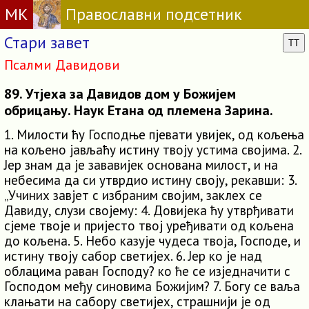
МК
Православни подсетник
Стари завет
TT
Псалми Давидови
89. Утјеха за Давидов дом у Божијем
обрицању. Наук Етана од племена Зарина.
1. Милости ћу Господње пјевати увијек, од кољења
на кољено јављаћу истину твоју устима својима. 2.
Јер знам да је зававијек основана милост, и на
небесима да си утврдио истину своју, рекавши: 3.
„Учиних завјет с избраним својим, заклех се
Давиду, слузи својему: 4. Довијека ћу утврђивати
сјеме твоје и пријесто твој уређивати од кољена
до кољена. 5. Небо казује чудеса твоја, Господе, и
истину твоју сабор светијех. 6. Јер ко је над
облацима раван Господу? ко ће се изједначити с
Господом међу синовима Божијим? 7. Богу се ваља
клањати на сабору светијех, страшнији је од