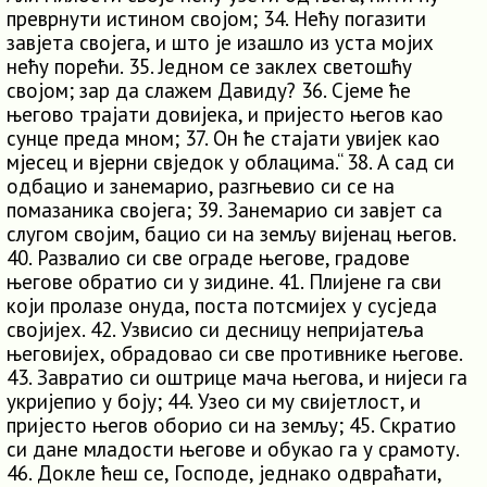
преврнути истином својом; 34. Нећу погазити
завјета својега, и што је изашло из уста мојих
нећу порећи. 35. Једном се заклех светошћу
својом; зар да слажем Давиду? 36. Сјеме ће
његово трајати довијека, и пријесто његов као
сунце преда мном; 37. Он ће стајати увијек као
мјесец и вјерни свједок у облацима.“ 38. А сад си
одбацио и занемарио, разгњевио си се на
помазаника својега; 39. Занемарио си завјет са
слугом својим, бацио си на земљу вијенац његов.
40. Развалио си све ограде његове, градове
његове обратио си у зидине. 41. Плијене га сви
који пролазе онуда, поста потсмијех у сусједа
својијех. 42. Узвисио си десницу непријатеља
његовијех, обрадовао си све противнике његове.
43. Завратио си оштрице мача његова, и нијеси га
укријепио у боју; 44. Узео си му свијетлост, и
пријесто његов оборио си на земљу; 45. Скратио
си дане младости његове и обукао га у срамоту.
46. Докле ћеш се, Господе, једнако одвраћати,