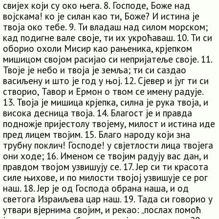
свијех који су око њега. 8. Господе, Боже над
војскама! ко је силан као ти, Боже? И истина је
твоја око тебе. 9. Ти владаш над силом морском;
кад подигне вале своје, ти их укроћаваш. 10. Ти си
оборио охоли Мисир као рањеника, крјепком
мишицом својом расијао си непријатеље своје. 11.
Твоје је небо и твоја је земља; ти си саздао
васиљену и што је год у њој. 12. Сјевер и југ ти си
створио, Тавор и Ермон о твом се имену радује.
13. Твоја је мишица крјепка, силна је рука твоја, и
висока десница твоја. 14. Благост је и правда
подножје пријестолу твојему, милост и истина иде
пред лицем твојим. 15. Благо народу који зна
трубну поклич! Господе! у свјетлости лица твојега
они ходе; 16. Именом се твојим радују вас дан, и
правдом твојом узвишују се. 17. Јер си ти красота
силе њихове, и по милости твојој узвишује се рог
наш. 18. Јер је од Господа обрана наша, и од
светога Израиљева цар наш. 19. Тада си говорио у
утвари вјернима својим, и рекао: „послах помоћ