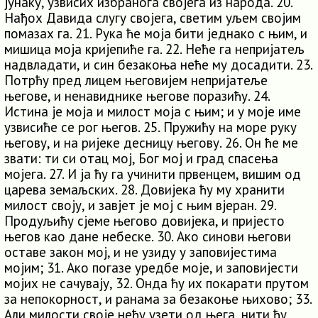
јунаку, узвисих избранога својега из народа. 20.
Нађох Давида слугу својега, светим уљем својим
помазах га. 21. Рука ће моја бити једнако с њим, и
мишица моја кријепиће га. 22. Неће га непријатељ
надвладати, и син безакоња неће му досадити. 23.
Потрћу пред лицем његовијем непријатеље
његове, и ненавиднике његове поразићу. 24.
Истина је моја и милост моја с њим; и у моје име
узвисиће се рог његов. 25. Пружићу на море руку
његову, и на ријеке десницу његову. 26. Он ће ме
звати: ти си отац мој, Бог мој и град спасења
мојега. 27. И ја ћу га учинити првенцем, вишим од
царева земаљских. 28. Довијека ћу му хранити
милост своју, и завјет је мој с њим вјеран. 29.
Продуљићу сјеме његово довијека, и пријесто
његов као дане небеске. 30. Ако синови његови
оставе закон мој, и не узиду у заповијестима
мојим; 31. Ако погазе уредбе моје, и заповијести
мојих не сачувају, 32. Онда ћу их покарати прутом
за непокорност, и ранама за безакоње њихово; 33.
Али милости своје нећу узети од њега, нити ћу