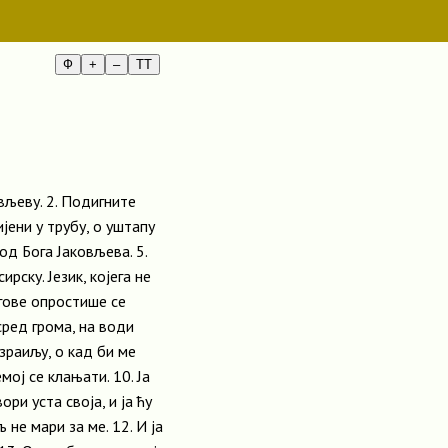
Ф
+
–
TT
овљеву. 2. Подигните
ијени у трубу, о уштапу
од Бога Јаковљева. 5.
рску. Језик, којега не
егове опростише се
усред грома, на води
Израиљу, о кад би ме
мој се клањати. 10. Ја
ри уста своја, и ја ћу
 не мари за ме. 12. И ја