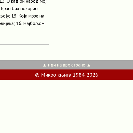
13. О кад би народ мој
 Брзо бих покорио
оју; 15. Који мрзе на
овијека; 16. Најбољом
▲ иди на врх стране ▲
© Микро књига 1984-2026