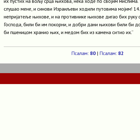
их пустих на вољу срца њихова, нека ходе по својим мислима. 
слушао мене, и синови Израиљеви ходили путовима мојим! 14.
непријатеље њихове, и на противнике њихове дигао бих руку св
Господа, били би им покорни, и добри дани њихови били би д
би пшеницом хранио њих, и медом бих из камена ситио их.“
Псалам:
80
|
Псалам:
82