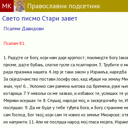
МК
Православни подсетник
Свето писмо Стари завет
Псалми Давидови
Псалам 81.
1. Радујте се Богу, који нам даје крјепост; покликујте Богу Јак
пјесме, дајте бубањ, слатке гусле са псалтиром. 3. Трубите о м
ради празника нашега. 4. Јер је таки закон у Израиља, наредба 
За свједочанство постави Јосифу ово, кад иђаше на земљу Миси
знах, чух! 6. „ Уклонио сам рамена његова од бремена, руке њ
котарица. 7. У невољи си ме зазвао, и избавих те, услиших те 
Мериви искушах те. 8. Слушај, народе мој, и засвједочићу ти, 
послушао: 9. Да не буде у тебе туђега Бога, и Богу страноме не
сам Господ, Бог твој, који сам те извео из земље Мисирске; отво
их напунити. 11. Али не послуша народ мој гласа мојега, Израиљ