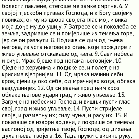
болести паклене, стегоше ме замке смртне. 6. У
својој тјескоби призвах Господа, и к Богу својему
повиках; он чу из двора својега глас мој, и вика
моја дође му до ушију. 7. Затресе се и поколеба се
земља, задрмаше се и помјерише из темеља горе,
јер се он разљути. 8. Подиже се дим од гњева
његова, из уста његовијех огањ, који прождире и
живо угљевље отскакаше од њега. 9. Сави небеса
и сиђе. Мрак бјеше под ногама његовијем. 10.
Сједе на херувима и подиже се, и полетје на
крилима вјетрнијем. 11. Од мрака начини себи
кров, сјеницу око себе, од мрачнијех вода, облака
ваздушнијех. 12. Од сијевања пред њим кроз
облаке његове удари град и живо угљевље. 13.
Загрмје на небесима Господ, и вишњи пусти глас
свој, град и живо угљевље. 14. Пусти стријеле
своје, и разметну их; силу муња, и расу их. 15. И
показаше се извори водени, и покрише се темељи
васионој од пријетње твоје, Господе, од дихања
духа гњева твојега. 16. Тада пружи с висине руку,