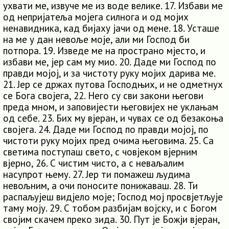
ухвати ме, извуче ме из воде велике. 17. Избави ме
од непријатеља мојега силнога и од мојих
ненавидника, кад бијаху јачи од мене. 18. Усташе
на ме у дан невоље моје, али ми Господ би
потпора. 19. Изведе ме на пространо мјесто, и
избави ме, јер сам му мио. 20. Даде ми Господ по
правди мојој, и за чистоту руку мојих дарива ме.
21. Јер се држах путова Господњих, и не одметнух
се Бога својега, 22. Него су сви закони његови
преда мном, и заповијести његовијех не уклањам
од себе. 23. Бих му вјеран, и чувах се од безакоња
својега. 24. Даде ми Господ по правди мојој, по
чистоти руку мојих пред очима његовима. 25. Са
светима поступаш свето, с човјеком вјерним
вјерно, 26. С чистим чисто, а с неваљалим
насупрот њему. 27. Јер ти помажеш људима
невољним, а очи поносите понижаваш. 28. Ти
распаљујеш видјело моје; Господ мој просвјетљује
таму моју. 29. С тобом разбијам војску, и с Богом
својим скачем преко зида. 30. Пут је Божји вјеран,