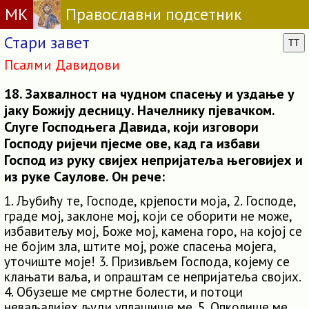
МК
Православни подсетник
Стари завет
TT
Псалми Давидови
18. Захвалност на чудном спасењу и уздање у
јаку Божију десницу. Начелнику пјевачком.
Слуге Господњега Давида, који изговори
Господу ријечи пјесме ове, кад га избави
Господ из руку свијех непријатеља његовијех и
из руке Саулове. Он рече:
1. Љубићу те, Господе, крјепости моја, 2. Господе,
граде мој, заклоне мој, који се оборити не може,
избавитељу мој, Боже мој, камена горо, на којој се
не бојим зла, штите мој, роже спасења мојега,
уточиште моје! 3. Призивљем Господа, којему се
клањати ваља, и опраштам се непријатеља својих.
4. Обузеше ме смртне болести, и потоци
неваљалијех људи уплашише ме. 5. Опколише ме