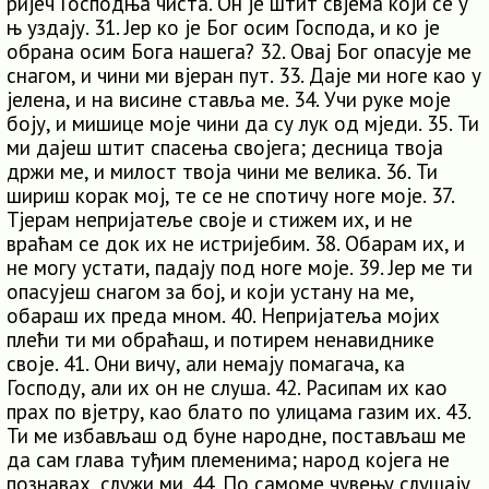
ријеч Господња чиста. Он је штит свјема који се у
њ уздају. 31. Јер ко је Бог осим Господа, и ко је
обрана осим Бога нашега? 32. Овај Бог опасује ме
снагом, и чини ми вјеран пут. 33. Даје ми ноге као у
јелена, и на висине ставља ме. 34. Учи руке моје
боју, и мишице моје чини да су лук од мједи. 35. Ти
ми дајеш штит спасења својега; десница твоја
држи ме, и милост твоја чини ме велика. 36. Ти
шириш корак мој, те се не спотичу ноге моје. 37.
Тјерам непријатеље своје и стижем их, и не
враћам се док их не истријебим. 38. Обарам их, и
не могу устати, падају под ноге моје. 39. Јер ме ти
опасујеш снагом за бој, и који устану на ме,
обараш их преда мном. 40. Непријатеља мојих
плећи ти ми обраћаш, и потирем ненавиднике
своје. 41. Они вичу, али немају помагача, ка
Господу, али их он не слуша. 42. Расипам их као
прах по вјетру, као блато по улицама газим их. 43.
Ти ме избављаш од буне народне, постављаш ме
да сам глава туђим племенима; народ којега не
познавах, служи ми. 44. По самоме чувењу слушају