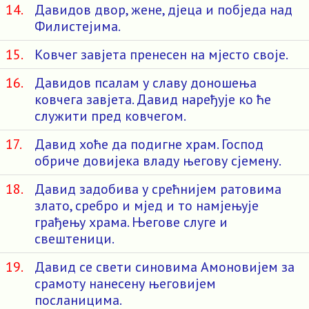
14.
Давидов двор, жене, дјеца и побједа над
Филистејима.
15.
Ковчег завјета пренесен на мјесто своје.
16.
Давидов псалам у славу доношења
ковчега завјета. Давид наређује ко ће
служити пред ковчегом.
17.
Давид хоће да подигне храм. Господ
обриче довијека владу његову сјемену.
18.
Давид задобива у срећнијем ратовима
злато, сребро и мјед и то намјењује
грађењу храма. Његове слуге и
свештеници.
19.
Давид се свети синовима Амоновијем за
срамоту нанесену његовијем
посланицима.