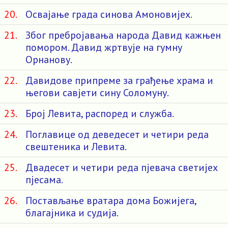
20.
Освајање града синова Амоновијех.
21.
Због пребројавања народа Давид кажњен
помором. Давид жртвује на гумну
Орнанову.
22.
Давидове припреме за грађење храма и
његови савјети сину Соломуну.
23.
Број Левита, распоред и служба.
24.
Поглавице од деведесет и четири реда
свештеника и Левита.
25.
Двадесет и четири реда пјевача светијех
пјесама.
26.
Постављање вратара дома Божијега,
благајника и судија.