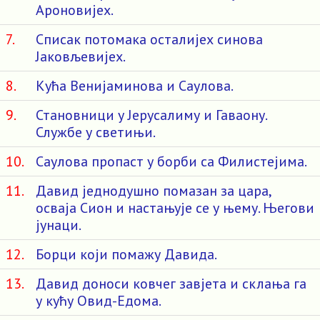
Ароновијех.
7.
Списак потомака осталијех синова
Јаковљевијех.
8.
Кућа Венијаминова и Саулова.
9.
Становници у Јерусалиму и Гаваону.
Службе у светињи.
10.
Саулова пропаст у борби са Филистејима.
11.
Давид једнодушно помазан за цара,
осваја Сион и настањује се у њему. Његови
јунаци.
12.
Борци који помажу Давида.
13.
Давид доноси ковчег завјета и склања га
у кућу Овид-Едома.