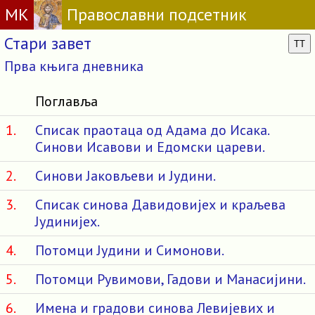
МК
Православни подсетник
Стари завет
TT
Прва књига дневника
Поглавља
1.
Списак праотаца од Адама до Исака.
Синови Исавови и Едомски цареви.
2.
Синови Јаковљеви и Јудини.
3.
Списак синова Давидовијех и краљева
Јудинијех.
4.
Потомци Јудини и Симонови.
5.
Потомци Рувимови, Гадови и Манасијини.
6.
Имена и градови синова Левијевих и