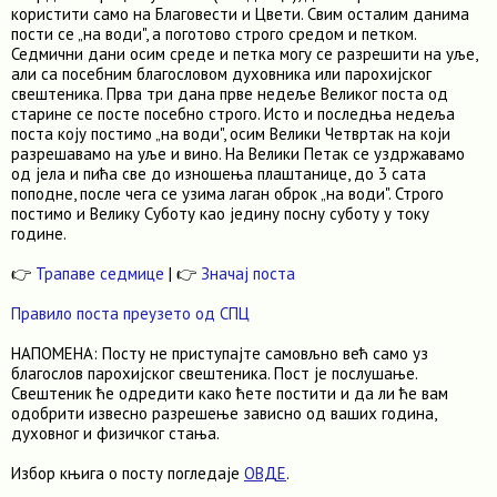
користити само на Благовести и Цвети. Свим осталим данима
пости се „на води", а поготово строго средом и петком.
Седмични дани осим среде и петка могу се разрешити на уље,
али са посебним благословом духовника или парохијског
свештеника. Прва три дана прве недеље Великог поста од
старине се посте посебно строго. Исто и последња недеља
поста коју постимо „на води", осим Велики Четвртак на који
разрешавамо на уље и вино. На Велики Петак се уздржавамо
од јела и пића све до изношења плаштанице, до 3 сата
поподне, после чега се узима лаган оброк „на води". Строго
постимо и Велику Суботу као једину посну суботу у току
године.
👉
Трапаве седмице
| 👉
Значај поста
Правило поста преузето од СПЦ
НАПОМЕНА: Посту не приступајте самовљно већ само уз
благослов парохијског свештеника. Пост је послушање.
Свештеник ће одредити како ћете постити и да ли ће вам
одобрити извесно разрешење зависно од ваших година,
духовног и физичког стања.
Избор књига о посту погледаје
ОВДЕ
.