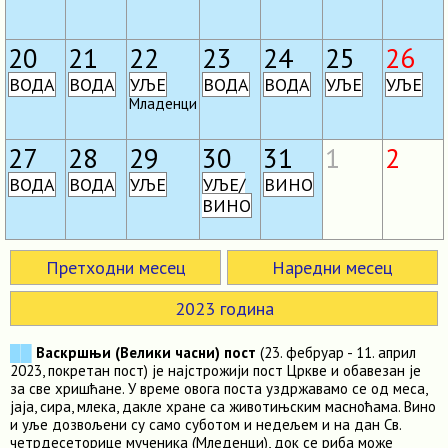
20
21
22
23
24
25
26
ВОДА
ВОДА
УЉЕ
ВОДА
ВОДА
УЉЕ
УЉЕ
Младенци
27
28
29
30
31
1
2
ВОДА
ВОДА
УЉЕ
УЉЕ/
ВИНО
ВИНО
Претходни месец
Наредни месец
2023 година
██
Васкршњи (Велики часни) пост
(23. фебруар - 11. април
2023, покретан пост) је најстрожији пост Цркве и обавезан је
за све хришћане. У време овога поста уздржавамо се од меса,
јаја, сира, млека, дакле хране са животињским масноћама. Вино
и уље дозвољени су само суботом и недељем и на дан Св.
четрдесеторице мученика (Мледенци), док се риба може