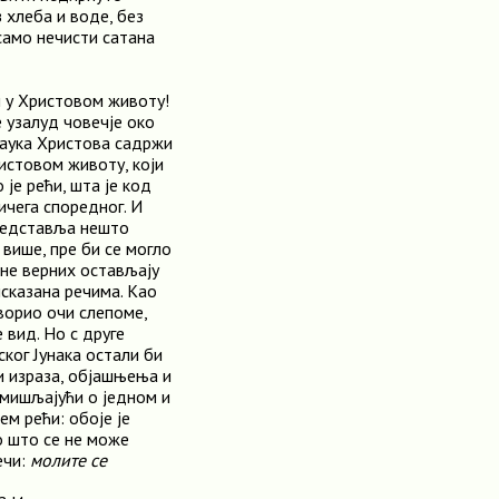
 хлеба и воде, без
само нечисти сатана
и у Христовом животу!
е узалуд човечје око
 наука Христова садржи
истовом животу, који
 је рећи, шта је код
ичега споредног. И
представља нешто
 више, пре би се могло
ине верних остављају
исказана речима. Као
творио очи слепоме,
 вид. Но с друге
ког Јунака остали би
и израза, објашњења и
змишљајући о једном и
м рећи: обоје је
ао што се не може
ечи:
молите се