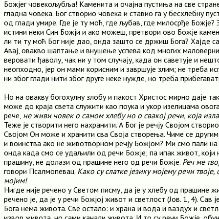
Божјег човекољубља! Каменита и очајна пустиња на све стране
гладна човека. Бог створио човека и ставио га у бесхлебну пус
од глади умире. Где је ту моћ, где љубав, где милосрђе Божје? З
истини неки Син Божји и ако можеш, претвори ово Божје камење
ли ти ту моћ Бог није дао, онда зашто се држиш Бога? Хајде с
Авај, овакво шаптање и внушење успева код многих маловерни
веровати ђаволу, чак ни у том случају, када он саветује и нешт
неопходно, јер он мами корисним и завршује злим; не треба 
ни због глади нити због друге неке нужде, но треба прибегават
Но на овакву богохулну злобу и пакост Христос мирно даје так
може до краја света служити као поука и укор изелицама овог
рече,
не живи човек о самом хлебу но о свакој речи, која изла
Теже је створити него нахранити. А Бог је речју Својом створио
Својом Он може и хранити сва Своја створења. Чиме се другим
и воинства ако не животворном речју Божјом? Ми смо пали на
онда када смо се удаљили од речи Божје; па ипак живот, који
прашину, не долази од прашине него од речи Божје.
Реч ме тв
говори Псалмопевац.
Како су слатке језику мојему речи твоје,
мојим!
Нигде није речено у Светом писму, да је у хлебу од прашине жи
речено је, да је у речи Божјој живот и светлост (Јов. 1, 4). Сав ј
Бога нема живота. Све остало: и храна и вода и ваздух и свет
извор живота, но сами канали живота. И то су речи Божје, обуч