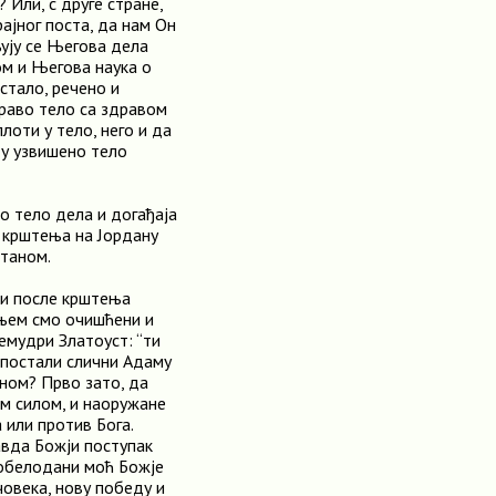
 Или, с друге стране,
ајног поста, да нам Он
ују се Његова дела
ом и Његова наука о
стало, речено и
раво тело са здравом
лоти у тело, него и да
 у узвишено тело
о тело дела и догађаја
 крштења на Јордану
атаном.
ми после крштења
ењем смо очишћени и
емудри Златоуст: “ти
 постали слични Адаму
дном? Прво зато, да
ом силом, и наоружане
 или против Бога.
авда Божји поступак
, обелодани моћ Божје
човека, нову победу и