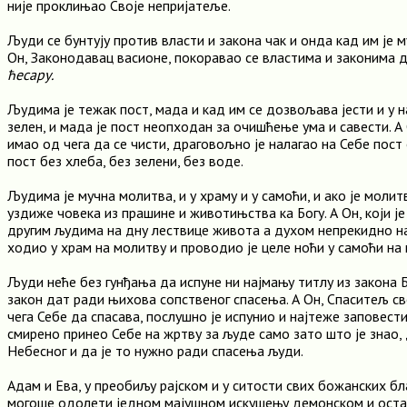
није проклињао Своје непријатеље.
Људи се бунтују против власти и закона чак и онда кад им је м
Он, Законодавац васионе, покоравао се властима и законима 
ћесару.
Људима је тежак пост, мада и кад им се дозвољава јести и у н
зелен, и мада је пост неопходан за очишћење ума и савести. А 
имао од чега да се чисти, драговољно је налагао на Себе пост
пост без хлеба, без зелени, без воде.
Људима је мучна молитва, и у храму и у самоћи, и ако је молит
уздиже човека из прашине и животињства ка Богу. А Он, који је
другим људима на дну лествице живота а духом непрекидно на
ходио у храм на молитву и проводио је целе ноћи у самоћи на
Људи неће без гунђања да испуне ни најмању титлу из закона Бо
закон дат ради њихова сопственог спасења. А Он, Спаситељ све
чега Себе да спасава, послушно је испунио и најтеже заповести
смирено принео Себе на жртву за људе само зато што је знао,
Небесног и да је то нужно ради спасења људи.
Адам и Ева, у преобиљу рајском и у ситости свих божанских бл
могоше одолети једном мајушном искушењу демонском и оста