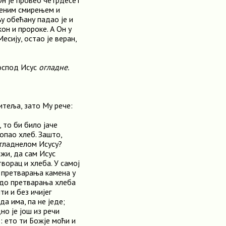
Он је провео четрдесет
њеним смирењем и
у обећану падао је и
он и пророке. А Он у
есију, остао је веран,
Господ Исус
огладне.
итеља, зато Му рече:
, то би било јаче
опао хлеб. Зашто,
огладнелом Исусу?
ажи, да сам Исус
творац и хлеба. У самој
о претварања камена у
чудо претварања хлеба
ти и без ичијег
да има, па не једе;
но је још из речи
е: ето ти Божје моћи и