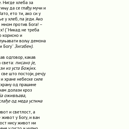
. Нигде хлеба за
тињу да се глађу мучи и
ато, ето ти, ако си у
 у хлеб, па једи. Ако
а мном против Бога! –
х! (“Никад не треба
о корисно и
испуњавати вољу демона
и Богу”
Зигабен).
ав одговор, какав
а света:
писано је,
зи из уста Божјих.
 све што постоји, речју
 и хране небеске силе
 храну од прашине
 нам долази кроз
оја оживљава,
 слађе од меда устима
вот и светлост, а
е живот у Богу, и ван
лост нису живот ни
ене у густо и чулно