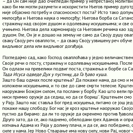
– да Он сам није дао очигледан пример у непрестаној молитви?
како би ми могли разумети и искористити Његов пример дуготр
није објаснио потребу и спасоносност поста? Исто тако допуњ
милосрђа и Његова наука о милосрђу; Његова борба са Сатан
стражењу над својом душом и одолевању искушењима; и све о
учињено. Његова дела хармонирају са Његовим речима као зд
душом. Гле, Он је и дошао на земљу не само да Своју душу овап
сваку Своју реч оваплоти, – да сваку Своју узвишену реч обуче
видљивог дела или видљивог догађаја.
Погледајмо сад, како Господ оваплоћава у једно величанствен
Своје речи о посту, стражењу и одолевању искушењима. После
Он одлази на превелики подвиг поста, стражења и борбе са С
Тада Исуса одведе Дух у пустињу, да Га ђаво куша.
Зашто баш одмах после крштења? Да покаже нама, да смо и 
изложени искушењима, и то све до саме смрти телесне. Кршт
наоружани Божјом силом, па послани у борбу. Као што вели пр
ниси примио оружје да седиш, но да се бориш”. Крштењем смо
у Рају. Зашто нас ставља Бог пред искушења, питамо се још је
покаже нашу слободу. Бог нас је кроз крштење наоружао Свој
пустио да бирамо: да ли то оружје да окренемо против ђавола
Друго зато, да се, ако паднемо, обелодани грех Адамов и опр
изгнања Адама из Раја у долину плача, и да се, ако победимо
силе у нама. Јер Ново Стварање има нову силу, нови Рај, новог 