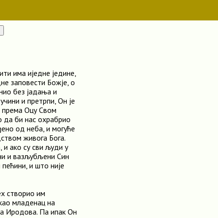
ити има иједне једине,
дне заповести Божје, о
унио без јадања и
чини и претрпи, Он је
и према Оцу Свом
о да би нас охрабрио
ђено од неба, и могуће
ством живога Бога.
 и ако су сви људи у
дни и вазљубљени Син
 пећини, и што није
ех створио им
 као младенац на
а Иродова. Па ипак Он