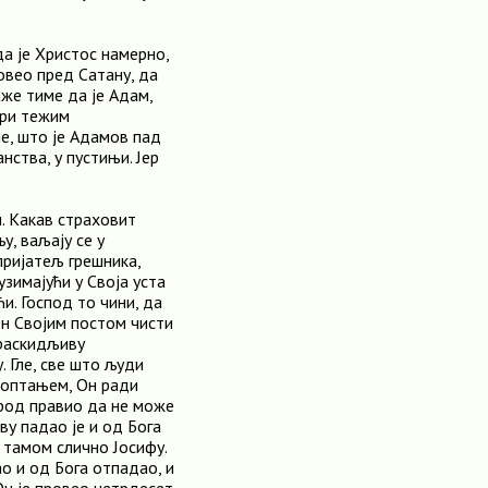
а је Христос намерно,
овео пред Сатану, да
аже тиме да је Адам,
при тежим
ме, што је Адамов пад
нства, у пустињи. Јер
. Какав страховит
у, ваљају се у
пријатељ грешника,
узимајући у Своја уста
и. Господ то чини, да
Он Својим постом чисти
ераскидљиву
 Гле, све што људи
 роптањем, Он ради
арод правио да не може
ву падао је и од Бога
м тамом слично Јосифу.
ао и од Бога отпадао, и