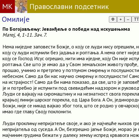
МК
Православни подсетник
Омилије
Ф
+
–
TT
По Богојављењу: Јеванђеље о победи над искушењима
Матеј, 4, 1-11. Зач. 7.
Нема ниједне заповести Божје, о коју се људи нису огрешили, н
коју су људи испунили без јадања и роптања. А нема опет није
коју се Господ Исус огрешио, нити има иједне, коју Он није исп
роптања. Све што је имао да у Свом земаљском животу прође, у
прошао, учинио и претрпео у потпуном смирењу и послушност
небесном. Само да би нас научио смирењу и послушности! Сам
на истрајност! Само да би нама показао, да све, што је запове
је и потребно је испунити под свевидећим надзором и руковод
Људи се вајкају на сиромаштину и на незнатност свога порекла,
крајњој линији царског порекла, од Цара Бога. А Он, јединоро
Божји, није се никад вајкао због тога, што се родио у овчарској
имао где главу Своју поклонити.
Људи проклињу непријатеље своје, и ако је најчешће њихов гр
непријатеља од суседа. А Он, безгрешно јагње Божје, морао је
мајчиним грудима бежати у далеку земљу испред крвавога нож