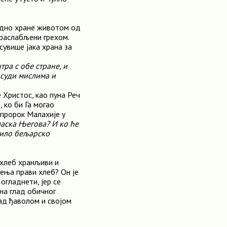
редно хране животом од
 раслабљени грехом.
 сувише јака храна за
тра с обе стране, и
 суди мислима и
је Христос, као пуна Реч
 ко би Га могао
 пророк Малахије у
ласка Његова? И ко ће
 мило бељарско
и хлеб хранљиви и
ења прави хлеб? Он је
огладнети, јер се
јна глад обичног
над ђаволом и својом