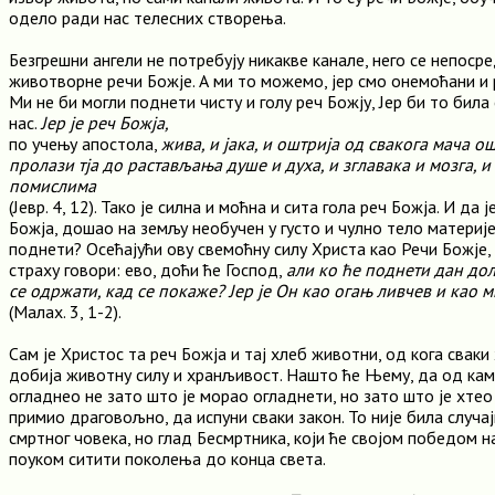
одело ради нас телесних створења.
Безгрешни ангели не потребују никакве канале, него се непос
животворне речи Божје. А ми то можемо, јер смо онемоћани и
Ми не би могли поднети чисту и голу реч Божју, Јер би то била
нас.
Јер је реч Божја,
по учењу апостола,
жива, и јака, и оштрија од свакога мача ош
пролази тја до растављања душе и духа, и зглавака и мозга, и
помислима
(Јевр. 4, 12). Тако је силна и моћна и сита гола реч Божја. И да 
Божја, дошао на земљу необучен у густо и чулно тело материје,
поднети? Осећајући ову свемоћну силу Христа као Речи Божје,
страху говори: ево, доћи ће Господ,
али ко ће поднети дан до
се одржати, кад се покаже? Јер је Он као огањ ливчев и као
(Малах. 3, 1-2).
Сам је Христос та реч Божја и тај хлеб животни, од кога свак
добија животну силу и хранљивост. Нашто ће Њему, да од кам
огладнео не зато што је морао огладнети, но зато што је хтео 
примио драговољно, да испуни сваки закон. То није била случа
смртног човека, но глад Бесмртника, који ће својом победом 
поуком ситити поколења до конца света.