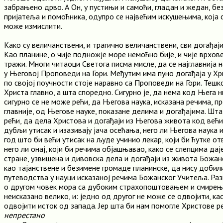
забрањено дрво. А Он, у пустињи и самоћи, гладан и жедан, без
пријатеља и помоћника, одупро се највећим искушењима, која 
може измислити.
Како су величанствени, и трагично величанствени, сви догађај
Као планине, о чије подножје море немоћно бије, и чије врхов
тражи. Многи читаоци Светога писма мисле, да се најглавнија
у Његовој Проповеди на Гори. Међутим има пуно догађаја у Хр
по својој поучности стоје наравно са Проповеди на Гори. Тешко
Христа главно, а шта споредно. Сигурно је, да нема код Њега н
сигурно се не може рећи, да Његова наука, исказана речима, 
главније, од Његове науке, показане делима и догађајима. Шта
рећи, да дела Христова и догађаји из Његова живота код већ
дубљи утисак и изазивају јача осећања, него ли Његова наука 
год што би већи утисак на људе учинио лекар, који би ћутке о
него ли онај, који би речима објашњавао, како се слепцима даје
стране, узвишена и дивовска дела и догађаји из живота Божанс
као тајанствене и безимене громаде планинске, да нису добил
путеводства у науци исказаној речима Божанског Учитеља. Ра
о другом човек мора са дубоким страхопоштовањем и смирење
неисказано велико, и: једно од другог не може се одвојити, к
одвојити исток од запада. Јер шта би нам помогле Христове р
непрестано