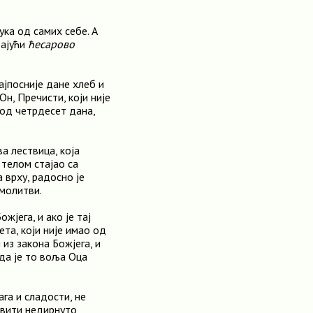
ука од самих себе. А
дајући
ћесарово
ајпосније дане хлеб и
Он, Пречисти, који није
 од четрдесет дана,
ва лествица, која
 телом стајао са
 врху, радосно је
 молитви.
жјега, и ако је тај
та, који није имао од
 из закона Божјега, и
 да је то воља Оца
ага и сладости, не
вити недирнуто