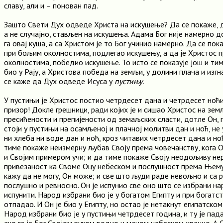
славу, али и – понован пад.
Зашто Свети Дух одведе Христа на искушење? Да се покаже, д
а не случајно, стављен на искушења. Адама Бог није намерно д
га овај куша, а са Христом је то Бог учинио намерно. Да се пок
при бољим околностима, подлегао искушењу, а да је Христос 
околностима, победио искушење. То исто се показује још и ти
био у Рају, а Христова победа на земљи, у долини плача и изгна
се каже да Дух одведе Исуса у
пустињу.
У пустињи је Христос постио четрдесет дана и четрдесет ноћи
призор! Докле грешници, ради којих је и сишао Христос на земљ
пресићености и препијености од земаљских сласти, дотле Он, 
стоји у пустињи на осамљеној и плачној молитви дан и ноћ, не 
ни хлеба ни воде дан и ноћ, кроз читавих четрдесет дана и ноћ
тиме покаже неизмерну љубав Своју према човечанству, кога 
и Својим примером учи; и да тиме покаже Своју неодољиву н
привезаност ка Своме Оцу небеском и послушност према Њему.
кажу да не могу, Он може; и све што људи раде невољно и са
послушно и ревносно. Он је испунио све оно што се избрани н
испунити. Народ избрани био је у богатом Египту и при богатст
отпадао. И Он је био у Египту, но остао је нетакнут египатско
Народ избрани био је у пустињи четрдесет година, и ту је пад