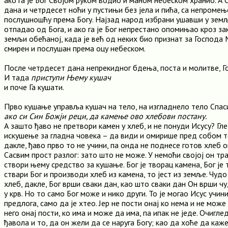
ако га је Бог Својом руком водио и маном небеском хранио. А 
дана и четрдесет ноћи у пустињи без јела и пића, са непроме
послушношћу према Богу. Најзад народ избрани ушавши у земљ
отпадао од Бога, и ако га је Бог непрестано опомињао кроз зак
земљи обећаној, када је већ од неких био признат за Господа М
смирен и послушан према оцу небеском.
После четрдесет дана непрекидног бдења, поста и молитве, 
И тада
приступи Њему кушач
и поче Га кушати.
Прво кушање управља кушач на тело, на изгладнело тело Спас
ако си Син Божји реци, да камење ово хлебови постану.
А зашто ђаво не претвори камен у хлеб, и не понуди Исусу? Гле
искушење за гладна човека – да види и омирише пред собом т
дакле, ђаво прво то не учини, па онда не поднесе готов хлеб 
Сасвим прост разлог: зато што не може. У немоћи својој он тр
створи њему средство за кушање. Бог је творац камена, Бог је 
ствари Бог и производи хлеб из камена, то јест из земље. Чуд
хлеб, дакле, Бог врши сваки дан, као што сваки дан Он врши 
у крв. Но то само Бог може и нико други. То је могао Исус учини
предлога, само да је хтео. Јер не пости онај ко нема и не може 
него онај пости, ко има и може да има, па ипак не једе. Очиглед
ђавола и то, да он жели да се наруга Богу; као да хоће да каж