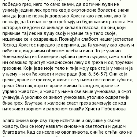
победио грех, него то само значи, да дотични људи не
узимају једини лек против своје смртоносне болести; значи,
или да још не познају довољно Христа као лек, или, ако Га
познају, да Га ипак не употребљују из буди каквих разлога. Но
историја сведочи са хиљаде хиљада гласова, да они, који
привише тај лек на душу своју и узеше га у тело своје,
исцелише се и оздравише. Познајући слабост нашег јестества
Господ Христос наредио је вернима, да Га узимају као храну и
пиће под видљивим обликом хлеба и вина. То је учинио
Човекољубац из безмерне љубави према људима, само да би
им олакшао приступ живоносном леку од греха и од трулежи
греховне. Који једе моје тело и пије моју крв стоји у мени и ја
у њему – и он ће живети мене ради (Јов. 6, 56-57). Они који
греше, хране се грехом, и живот се у њима постепено губи од
греха. Они пак, који се хране живим Господом, хране се
управо животом, и живот у њима све више умножава, а смрт
умањује. А уколико се живот умножава, утолико одвратнији
бива грех. Бљутава и жалосна сласт греха замењује се код
њих животворном и радосном слашћу Христа Победиоца.
Благо онима који ову тајну испиташе и окусише у своме
животу. Они се могу назвати синовима светлости и децом
благодати. Кад се иселе из овог живота, они ће отићи као из