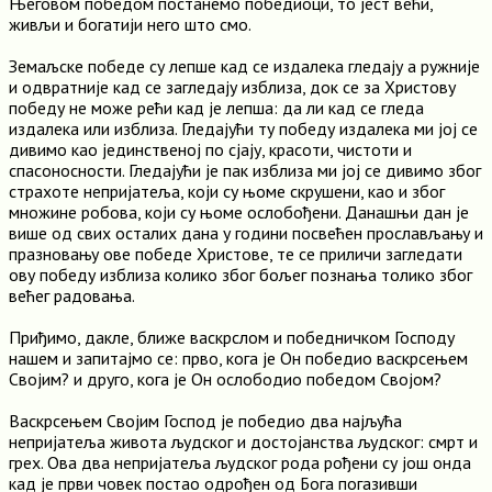
Његовом победом постанемо победиоци, то јест већи,
живљи и богатији него што смо.
Земаљске победе су лепше кад се издалека гледају а ружније
и одвратније кад се загледају изблиза, док се за Христову
победу не може рећи кад је лепша: да ли кад се гледа
издалека или изблиза. Гледајући ту победу издалека ми јој се
дивимо као јединственој по сјају, красоти, чистоти и
спасоносности. Гледајући је пак изблиза ми јој се дивимо због
страхоте непријатеља, који су њоме скрушени, као и због
множине робова, који су њоме ослобођени. Данашњи дан је
више од свих осталих дана у години посвећен прослављању и
празновању ове победе Христове, те се приличи загледати
ову победу изблиза колико због бољег познања толико због
већег радовања.
Приђимо, дакле, ближе васкрслом и победничком Господу
нашем и запитајмо се: прво, кога је Он победио васкрсењем
Својим? и друго, кога је Он ослободио победом Својом?
Васкрсењем Својим Господ је победио два најљућа
непријатеља живота људског и достојанства људског: смрт и
грех. Ова два непријатеља људског рода рођени су још онда
кад је први човек постао одрођен од Бога погазивши