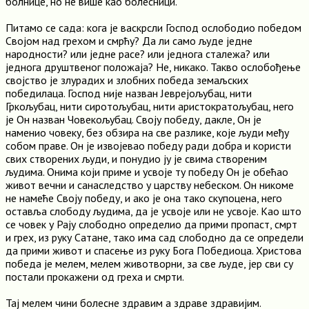
болнице, но не више као болесници.
Питамо се сада: кога је васкрсли Господ ослободио победом
Својом над грехом и смрћу? Да ли само људе једне
народности? или једне расе? или једнога сталежа? или
једнога друштвеног положаја? Не, никако. Такво ослобођење
својство је злурадих и злобних победа земаљских
победилаца. Господ није назван Јеврејољубац, нити
Гркољубац, нити сиротољубац, нити аристократољубац, него
је Он назван Човекољубац. Своју победу, дакле, Он је
наменио човеку, без обзира на све разлике, које људи међу
собом праве. Он је извојевао победу ради добра и користи
свих створених људи, и понудио ју је свима створеним
људима. Онима који приме и усвоје ту победу Он је обећао
живот вечни и санаследство у царству небеском. Он никоме
не намеће Своју победу, и ако је она тако скупоцена, него
оставља слободу људима, да је усвоје или не усвоје. Као што
се човек у Рају слободно определио да прими пропаст, смрт
и грех, из руку Сатане, тако има сад слободно да се определи
да прими живот и спасење из руку Бога Победиоца. Христова
победа је мелем, мелем животворни, за све људе, јер сви су
постали прокажени од греха и смрти.
Тај мелем чини болесне здравим а здраве здравијим.