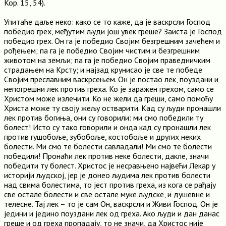
Кор. 15, 54).
Упитаће даље неко: како се то каже, да је васкрсли Господ
победио грех, међутим људи још увек греше? Заиста је Господ
победио грех. Он га је победио Својим безгрешним зачећем и
рођењем; па га је победио Својим чистим и безгрешним
животом на земљи; па га је победио Својим праведничким
страдањем на Крсту; и најзад крунисао је све те победе
Својим преславним васкрсењем. Он је постао лек, поуздани и
непогрешни лек против греха. Ко је заражен грехом, само се
Христом може излечити. Ко не жели да греши, само помоћу
Христа може ту своју жељу остварити. Кад су људи пронашли
лек против богиња, они су говорили: ми смо победили ту
болест! Исто су тако говорили и онда кад су пронашли лек
против гушобоље, зубобоље, костобоље и других неких
болести. Ми смо те болести савладали! Ми смо те болести
победили! Пронаћи лек против неке болести, дакле, значи
победити ту болест. Христос је несравњено највећи Лекар у
историји људској, јер је донео људима лек против болести
над свима болестима, то јест против греха, из кога се рађају
све остале болести и све остале муке људске, и душевне и
телесне. Тај лек – то је сам Он, васкрсли и Живи Господ. Он је
једини и једино поуздани лек од греха. Ако људи и дан данас
греше и од греха пропадају, то не значи, да Христос није