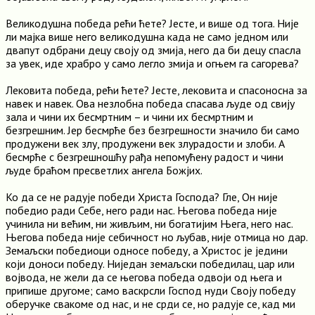
Великодушна победа рећи ћете? Јесте, и више од тога. Није
ли мајка више него великодушна када не само једном или
двапут одбрани децу своју од змија, него да би децу спасла
за увек, иде храбро у само легло змија и огњем га сагорева?
Лековита победа, рећи ћете? Јесте, лековита и спасоносна за
навек и навек. Ова незлобна победа спасава људе од свију
зала и чини их бесмртним – и чини их бесмртним и
безгрешним. Јер бесмрће без безгрешности значило би само
продужени век злу, продужени век злурадости и злоби. А
бесмрће с безгрешношћу рађа непомућену радост и чини
људе браћом пресветлих ангела Божјих.
Ко да се не радује победи Христа Господа? Гле, Он није
победио ради Себе, него ради нас. Његова победа није
учинила ни већим, ни живљим, ни богатијим Њега, него нас.
Његова победа није себичност но љубав, није отмица но дар.
Земаљски победиоци односе победу, а Христос је једини
који доноси победу. Ниједан земаљски победилац, цар или
војвода, не жели да се његова победа одвоји од њега и
припише другоме; само васкрсли Господ нуди Своју победу
оберучке свакоме од нас, и не срди се, но радује се, кад ми