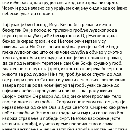
све веће расло, као грудва снега кад се котрља низ брдо.
Човечји род налазио се у крајњем очајању онда када се јавио
небески Јунак да спасава.
Тај Јунак је био Господ Исус. Вечно безгрешан и вечно
бесмртан Он је походио трулежно гробље људског рода
свуда просипајући цвеће бесмртности. Од Његовог даха
бежао је смрад греха, и од Његове речи мртви у су
оживљавали. Но Он из човекољубља узео је на Себе брдо
греха људског као што се из човекољубља обукао у смртно
тело људско. Али грех људски тако је био тежак и страшан,
да се под његовим теретом и сам Син Божји срушио у гроб.
Блажен по сто пута тај гроб, из кога потече река бесмртног
живота за род људски! Низ тај гроб Јунак се спусти до Ада,
где разори престо Сатанин и уништи легло свих злоковарних
завера против рода човечјег; уз тај гроб Јунак се диже до
највиших небеса пропутивши нов пут – ка граду живих.
Својом снагом Он разори Ад, Својом снагом прослави тело
своје и диже се из гроба – Својом сопственом снагом, која је
нераздељива од снаге Оца и Духа Светога. Смирено као јагње
пође незлобиви Господ на страдање и смрт, и силно као Бог
издржа страдање и победи смрт. Његово васкрсење јесте
истинити догађај, и у исто време пророчанство и слика
нашега васкрсења – јер ће затрубити труба и мртви ће устати