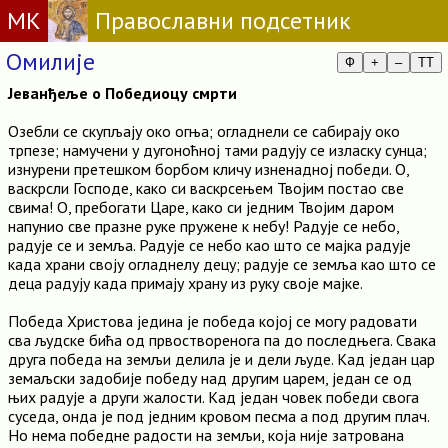
МК
Православни подсетник
Омилије
Ф
+
–
TT
Јеванђеље о Победиоцу смрти
Озебли се скупљају око огња; огладнели се сабирају око
трпезе; намучени у дугоноћној тами радују се изласку сунца;
изнурени претешком борбом кличу изненадној победи. О,
васкрсли Господе, како си васкрсењем Твојим постао све
свима! О, пребогати Царе, како си једним Твојим даром
напунио све празне руке пружене к небу! Радује се небо,
радује се и земља. Радује се небо као што се мајка радује
када храни своју огладнелу децу; радује се земља као што се
деца радују када примају храну из руку своје мајке.
Победа Христова једина је победа којој се могу радовати
сва људске бића од првостворенога па до последњега. Свака
друга победа на земљи делила је и дели људе. Кад један цар
земаљски задобије победу над другим царем, један се од
њих радује а други жалости. Кад један човек победи свога
суседа, онда је под једним кровом песма а под другим плач.
Но нема победне радости на земљи, која није затрована