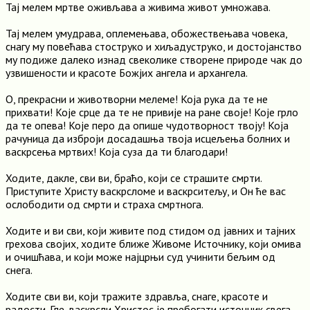
Тај мелем мртве оживљава а живима живот умножава.
Тај мелем умудрава, оплемењава, обожествењава човека,
снагу му повећава стоструко и хиљадуструко, и достојанство
му подиже далеко изнад свеколике створене природе чак до
узвишености и красоте Божјих ангела и архангела.
О, прекрасни и животворни мелеме! Која рука да те не
прихвати! Које срце да те не привије на ране своје! Које грло
да те опева! Које перо да опише чудотворност твоју! Која
рачуница да изброји досадашња твоја исцељења болних и
васкрсења мртвих! Која суза да ти благодари!
Ходите, дакле, сви ви, браћо, који се страшите смрти.
Приступите Христу васкрсломе и васкрситељу, и Он ће вас
ослободити од смрти и страха смртнога.
Ходите и ви сви, који живите под стидом од јавних и тајних
грехова својих, ходите ближе Живоме Источнику, који омива
и очишћава, и који може најцрњи суд учинити бељим од
снега.
Ходите сви ви, који тражите здравља, снаге, красоте и
радости. Гле, васкрсли Христос је пребогати источник свега