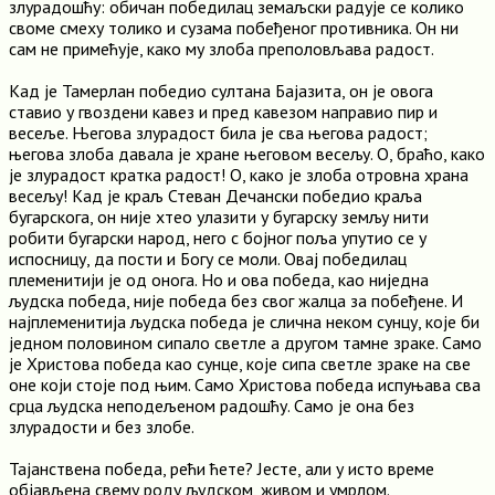
злурадошћу: обичан победилац земаљски радује се колико
своме смеху толико и сузама побеђеног противника. Он ни
сам не примећује, како му злоба преполовљава радост.
Кад је Тамерлан победио султана Бајазита, он је овога
ставио у гвоздени кавез и пред кавезом направио пир и
весеље. Његова злурадост била је сва његова радост;
његова злоба давала је хране његовом весељу. О, браћо, како
је злурадост кратка радост! О, како је злоба отровна храна
весељу! Кад је краљ Стеван Дечански победио краља
бугарскога, он није хтео улазити у бугарску земљу нити
робити бугарски народ, него с бојног поља упутио се у
испосницу, да пости и Богу се моли. Овај победилац
племенитији је од онога. Но и ова победа, као ниједна
људска победа, није победа без свог жалца за побеђене. И
најплеменитија људска победа је слична неком сунцу, које би
једном половином сипало светле а другом тамне зраке. Само
је Христова победа као сунце, које сипа светле зраке на све
оне који стоје под њим. Само Христова победа испуњава сва
срца људска неподељеном радошћу. Само је она без
злурадости и без злобе.
Тајанствена победа, рећи ћете? Јесте, али у исто време
објављена свему роду људском, живом и умрлом.