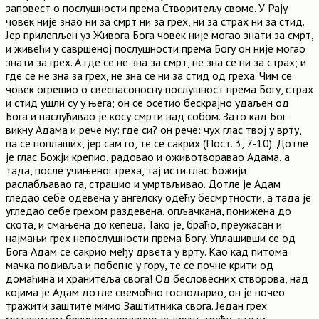
заповест о послушности према Створитељу своме. У Рају
човек није знао ни за смрт ни за грех, ни за страх ни за стид.
Јер прилепљен уз Живога Бога човек није могао знати за смрт,
и живећи у савршеној послушности према Богу он није могао
знати за грех. А где се не зна за смрт, не зна се ни за страх; и
где се не зна за грех, не зна се ни за стид од греха. Чим се
човек огрешио о свеспасоносну послушност према Богу, страх
и стид ушли су у њега; он се осетио бескрајно удаљен од
Бога и наслућивао је косу смрти над собом. Зато кад Бог
викну Адама и рече му: где си? он рече: чух глас твој у врту,
па се поплаших, јер сам го, те се сакрих (Пост. 3, 7-10). Дотле
је глас Божји крепио, радовао и оживотворавао Адама, а
тада, после учињеног греха, тај исти глас Божији
раслабљавао га, страшио и умртвљивао. Дотле је Адам
гледао себе одевена у ангелску одећу бесмртности, а тада је
угледао себе грехом раздевена, опљачкана, понижена до
скота, и смањена до кепеца. Тако је, браћо, преужасан и
најмањи грех непослушности према Богу. Уплашивши се од
Бога Адам се сакрио међу дрвета у врту. Као кад питома
мачка подивља и побегне у гору, те се почне крити од
домаћина и хранитеља свога! Од бесловесних створова, над
којима је Адам дотле свемоћно господарио, он је почео
тражити заштите мимо Заштитника свога. Један грех