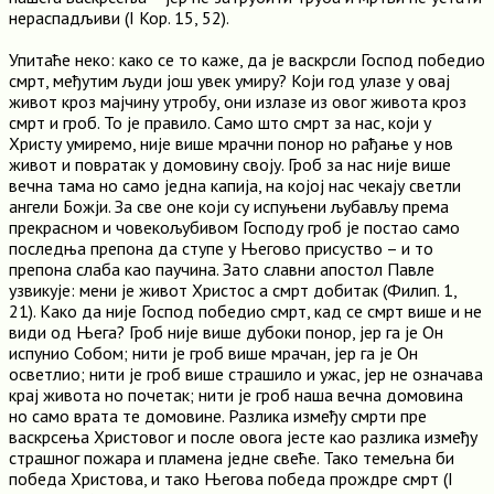
нераспадљиви (I Кор. 15, 52).
Упитаће неко: како се то каже, да је васкрсли Господ победио
смрт, међутим људи још увек умиру? Који год улазе у овај
живот кроз мајчину утробу, они излазе из овог живота кроз
смрт и гроб. То је правило. Само што смрт за нас, који у
Христу умиремо, није више мрачни понор но рађање у нов
живот и повратак у домовину своју. Гроб за нас није више
вечна тама но само једна капија, на којој нас чекају светли
ангели Божји. За све оне који су испуњени љубављу према
прекрасном и човекољубивом Господу гроб је постао само
последња препона да ступе у Његово присуство – и то
препона слаба као паучина. Зато славни апостол Павле
узвикује: мени је живот Христос а смрт добитак (Филип. 1,
21). Како да није Господ победио смрт, кад се смрт више и не
види од Њега? Гроб није више дубоки понор, јер га је Он
испунио Собом; нити је гроб више мрачан, јер га је Он
осветлио; нити је гроб више страшило и ужас, јер не означава
крај живота но почетак; нити је гроб наша вечна домовина
но само врата те домовине. Разлика између смрти пре
васкрсења Христовог и после овога јесте као разлика између
страшног пожара и пламена једне свеће. Тако темељна би
победа Христова, и тако Његова победа прождре смрт (I