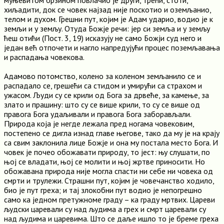
муњевитом брзином повлачио је други, трећи, стоти,
хиљадити, док се човек најзад није поскотио и оземљанио,
телом и духом. Грешни пут, којим је Адам ударио, водио је к
земљи и у земљу. Отуда Божје речи: јер си земља и у земљу
ћеш отићи (Пост. 3, 19) исказују не само Божји суд него и
један већ отпочети и нагло напредујући процес поземљавања
и распадања човекова.
Адамово потомство, колено за коленом земљанило се и
распадало се, грешећи са стидом и умирући са страхом и
ужасом. Људи су се крили од Бога за дрвеће, за камење, за
злато и прашину: што су се више крили, то су се више од
правога Бога удаљивали и правога Бога заборављали.
Природа која је негде лежала пред ногама човековим,
постепено се дигла изнад главе његове, тако да му је на крају
са свим заклонила лице Божје и она му постала место Бога. И
човек је почео обожавати природу, то јест: њу слушати, по
њој се владати, њој се молити и њој жртве приносити. Но
обожавана природа није могла спасти ни себе ни човека од
смрти и трулежи. Страшни пут, којим је човечанство ходило,
био је пут греха; и тај злокобни пут водио је непогрешно
само ка једном претужноме граду – ка граду мртвих. Цареви
људски царевали су над људима а грех и смрт царевали су
над људима и царевима. Што се даље ишло то је бреме греха