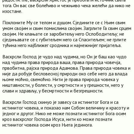
тога. Он вас све болећиво и чежњиво чека желећи да нико не
изостане.
Поклоните Му се телом и душом. Сједините се с Њим свим
умом својим и свим помислима својим. Загрлите Га свим срцем
својим. Не клањате се заробитељу него Ослободитељу; не
сједињавате се с губитељем него са Спаситељем; не грлите
тућина него најближег сродника и најнежнијег пријатеља.
Васкрсли Господ је чудо над чудима, но Он је баш као чудо
над чудима права природа ваша, права природа човечја,
првобитна, рајска природа Адамова. Права природа човека и
није да робује бесловесној природи око себе него да влада
њоме моћно, свемоћно. Нити је права природа човека у
ништавности, у болести, у смртности и у грешности, него у
слави и здрављу, у бесмртности и безгрешности.
Васкрсли Господ скинуо је завесу са истинитог Бога и са
истинитог човека, и показао нам Собом величину и красоту и
једног и другог. Нико не може познати истинитог Бога осим
кроз васкрслог Господа Исуса, нити ко може познати
истинитог човека осим кроз Њега јединога.