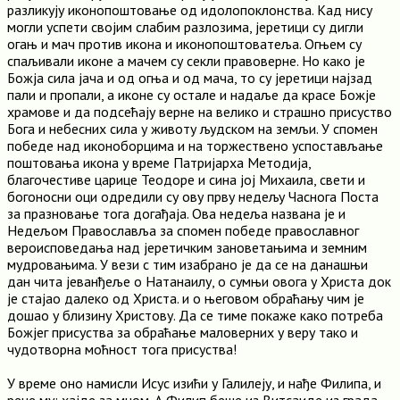
разликују иконопоштовање од идолопоклонства. Кад нису
могли успети својим слабим разлозима, јеретици су дигли
огањ и мач против икона и иконопоштоватеља. Огњем су
спаљивали иконе а мачем су секли правоверне. Но како је
Божја сила јача и од огња и од мача, то су јеретици најзад
пали и пропали, а иконе су остале и надаље да красе Божје
храмове и да подсећају верне на велико и страшно присуство
Бога и небесних сила у животу људском на земљи. У спомен
победе над иконоборцима и на торжествено успостављање
поштовања икона у време Патријарха Методија,
благочестиве царице Теодоре и сина јој Михаила, свети и
богоносни оци одредили су ову прву недељу Часнога Поста
за празновање тога догађаја. Ова недеља названа је и
Недељом Православља за спомен победе православног
вероисповедања над јеретичким зановетањима и земним
мудровањима. У вези с тим изабрано је да се на данашњи
дан чита јеванђеље о Натанаилу, о сумњи овога у Христа док
је стајао далеко од Христа. и о његовом обраћању чим је
дошао у близину Христову. Да се тиме покаже како потреба
Божјег присуства за обраћање маловерних у веру тако и
чудотворна моћност тога присуства!
У време оно намисли Исус изићи у Галилеју, и нађе Филипа, и