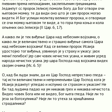
гневним према непокајаним, заслепљеним грешницима.
Једанпут сс пророк Јелисеј помоли Богу. да Бог отвори очи
његовом момку. те да види оно што је сам пророк могао
видети. И Бог услиши молитву великог пророка, и отворише
се очи момку његовом те виде, а то гора пуна коња и кола
огњених око Јелисеја (II Цар. 6, 17).
А какво ли је тек виђење Цара над небесним војскама, о
какво ли је величанствено и страшно виђење самога Цара
над небеским војскама! Кад се велики пророк Исаија
удостојио тог виђења, узвикнуо је у страху и ужасу: јаох
мени! погибох! јер сам човек нечистих усана, и живим усред
народа нечистих усана. јер цара Господа над војскама видех
својим очима (Ис. 6. 5)!
О, кад би људи знали, да их Цар Господ непрестано гледа –
тај исти величанствени и непроменљиви Цар Господ кога је
Исаија једанпут угледао и испунио се страхом и ужасом! Не
би тад људима падао на ум никакав грех и никаква нечистота.
Видео човек Бога или не видео, Бог њега гледа. Није ли то
језа за богохулника? Није ли то утеха за хришћанина
страдалника?