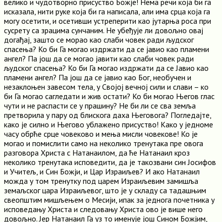
велико и чудотворно присуство Божје! Нема речи која би га
исказала, нити руке која би га написала, али има срца која га
могу осетити, и осетивши устреперити као јутарња роса при
сусрету са зрацима сунчаним. Не убеђује ли довољно овај
догађај, зашто се морао као слаби човек ради људског
спасења? Ко би Га могао издржати да се јавио као пламени
ангел? Па још да се могао јавити као слаби човек ради
људског спасења? Ко би Га могао издржати да се Јавио као
пламени ангел? Па још да се јавио као Бог, необучен и
незаклоњен завесом тела, у Својој вечној сили и слави – ко
би Га могао сагледати и жив остати? Ко би могао Његов глас
чути и не распасти се у прашину? Не би ли се сва земља
претворила у пару од блискога даха Његовога? Погледајте,
како је силно и Његово ублажено присуство! Како у једноме
часу обрће срце човеково и мења мисли човекове! Ко је
могао и помислити само на неколико тренутака пре овога
разговора Христа с Натанаилом, да ће Натанаил кроз
неколико тренутака исповедити, да је такозвани син Јосифов
и Учитељ, и Син Божји, и Цар Израиљев? И ако Натанаил
можда у том тренутку под царем Израиљевим замишља
земаљског цара Израиљевог, што је у складу са тадашњим
свеопштим мишљењем о Месији, ипак за једнога почетника у
исповедању Христа и следовању Христа ово је више него
довољно. Јер Натанаил Га уз то именује још Сином Божјим,