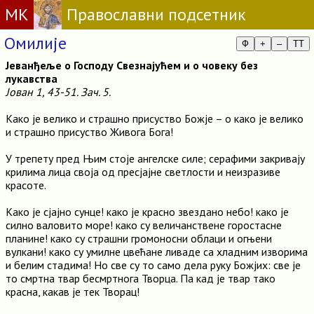
МК
Православни подсетник
Омилије
Ф
+
–
TT
Јеванђеље о Господу Свезнајућем и о човеку без
лукавства
Јован 1, 43-51. Зач. 5.
Како је велико и страшно присуство Божје – о како је велико
и страшно присуство Живога Бога!
У трепету пред Њим стоје ангелске силе; серафими закривају
крилима лица своја од пресјајне светлости и неизразиве
красоте.
Како је сјајно сунце! како је красно звездано небо! како је
силно валовито море! како су величанствене горостасне
планине! како су страшни громоносни облаци и огњени
вулкани! како су умилне цвећане ливаде са хладним изворима
и белим стадима! Но све су то само дела руку Божјих: све је
то смртна твар бесмртнога Творца. Па кад је твар тако
красна, какав је тек Творац!