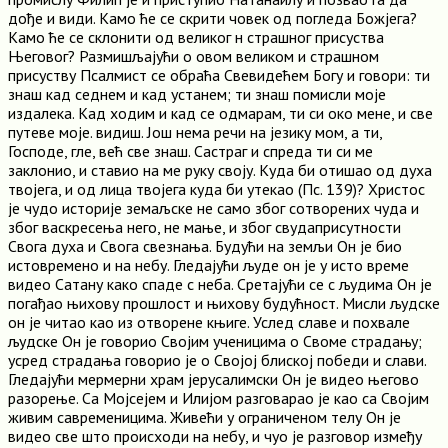
дође и види. Камо ће се скрити човек од погледа Божјега?
Камо ће се склонити од великог н страшног присуства
Његовог? Размишљајући о овом великом и страшном
присуству Псалмист се обраћа Свевидећем Богу и говори: ти
знаш кад седнем и кад устанем; ти знаш помисли моје
издалека. Кад ходим и кад се одмарам, ти си око мене, и све
путеве моје. видиш. Још нема речи на језику мом, а ти,
Господе, гле, већ све знаш. Састраг и спреда ти си ме
заклонио, и ставио на ме руку своју. Куда би отишао од духа
твојега, и од лица твојега куда би утекао (Пс. 139)? Христос
је чудо историје земаљске не само због сотворених чуда и
због васкресења него, не мање, и због свудаприсутности
Свога духа и Свога свезнања. Будући на земљи Он је био
истовремено и на небу. Гледајући људе он је у исто време
видео Сатану како спаде с неба. Сретајући се с људима Он је
погађао њихову прошлост и њихову будућност. Мисли људске
он је читао као из отворене књиге. Услед славе и похвале
људске Он је говорио Својим ученицима о Своме страдању;
усред страдања говорио је о Својој блиској победи и слави.
Гледајући мермерни храм јерусалимски Он је видео његово
разорење. Са Мојсејем и Илијом разговарао је као са Својим
живим савременицима. Живећи у ограниченом телу Он је
видео све што происходи на небу, и чуо је разговор између