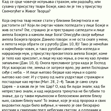
Кад се срце човечје испуњава страхом, или радошћу, или
сузама у присуству твари Божје, како ли је тек у присуству
Свемогућег и Живог Творца?
Која смртна твар може стати у близини Бесмртнога и не
растопити се? Који ли смртан човек погледати у лице Божје и
жив остати? Гле, страшно је и престрашно сагледати и лице
ангела Божјега а камоли лице Бога! Описујући своје виђење
ангела Божјега пророк Данило говори: и не оста снаге у мени,
и лепота моја обрати се у ругобу (Дан. 10, 8)! Тако је немоћан
и најмоћнији човек, и тако ругобан самом себи изгледа и
најкраснији муж, у присуству пресветлога ангела Божјег, коме
је тело као хрисолит, и лице му као муња, а очи му као лучеви
запаљени (Дан. 10, 6). Онога преславног јутра када је Господ
Исус васкрсао гле, земља се затресе врло, јер ангел Господњи
сиђе с неба. – И лице његово бејаше као муња и одело
његово као снег. И у страху од њега уздрхташе стражари и
постадоше као мртви (Мат. 28, 2-4). Такав је само слуга
Царев – а какав ли је тек Цар? О, кад би људи знали; кад би
непрестано знали, и кад ниједнога тренутка не би губили то
знање, да су такви муњеносни и белоснежни ангели близу
њих, сасвим близу њих! То знање, које је код пророка и свих
видовитих људи било виђење, и чинило је ове бескрајно
кротким н смиреним пред небеским светом, а одлучним и