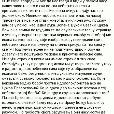
И не само троједини Бог да нас гледа и види у сваком часу
нашег живота него и сва војска небесних ангела и
прослављених светитеља. Милиони очију гледају нас као
једним оком. Милиони добрих жеља прате нас на нашој
трновитој и мрачној стази живота; и милиони руку пружају
нам се у помоћ као једна рука. Вођена Духом Светим Црква
Божја на земљи потрудила се да ову величанствену, страшну
и умилну стварност представи вернима помоћу многобројних
икона на иконостасу, које изображавају невидљиви свет
небесних сила и напомињу на стално присуство тих сила у
свету. Поштујући иконе ми не поштујемо дрво и боју на
дрвету него поштујемо те живе и присутне небесне силе.
Имајући страх од икона ми имамо страх од тих сила.
Осећајући утеху и радост од икона ми уствари осећамо утеху
и радост од тих небесних сила које су изображене на
иконама. Само безумни. и злим духовима испуњени људи,
сматрали су иконопоклонство као идолопоклонство. Ко је
вековима водио борбу против идолопоклонства ако не
Црква Православна? Ко је други дао милионе жртава у тој
победоносној борби? Ко је други срушио идолопоклонство?
Па зар Црква која је срушила идолопоклонство да буде
идолопоклоничка? Такву поругу па Цркву Божју бацали су
нечисти јеретици, који су мислили чулним а не духовним
разумом. По грубости свога расуђивања они нису могли да