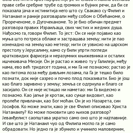
праве себи сребрне трубе од громких и бујних речи, да би се
показала јача и истинитија него што су. Свакако су Филип и
Натанаил и раније разговарали међу собом о Обећаноме, о
Прореченоме, о Дугочеканоме. То је био обичан предмет
разговора правих Израиљаца, свих чистих и жедних душа.
Нађосмо га, говори Филип. То јест: Он се није појавио као
муња што потреса облаке и застрашава земљу; нити је пао
изненадно на земљу као метеор; нити се узвисио на царском
престолу у Јерусалиму, камо су били упрти погледи
кратковидих фарисеја и неразумних књижевника и осталих
ишчекивача Месије. Он је растао и живео ту у Галилеји, међу
нама, ево већ тридесет година, и ми Га не познасмо; растао је
као питома лоза међу дивљим лозама, па Га је тешко било
познати, док није сазрео и почео плод показивати. Био је још
као благо заривено у земљу; земља се одгрнула и благо се
засијало. Он се није истицао ни наметао: ми Га видесмо и
познасмо. Као јагње је кротак, као сунце видовит, као
пролеће привлачан, као Бог моћан. Он је из Назарета, син
Јосифов. Ко може знати, како је све Филип описивао Христа
Натанаилу? Ко може поновити цео њихов разговор?
Јеванђелист саопштава укратко само оно што је најглавније.
И све што је Натанаил чуо од Филипа могло га је само
обрадовати. Но једно га је збунило и учинило маловерним,