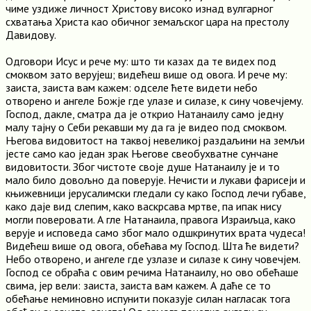
чиме уздиже личност Христову високо изнад вулгарног
схватања Христа као обичног земаљског цара на престолу
Давидову.
Одговори Исус и рече му: што ти казах да те видех под
смоквом зато верујеш; видећеш више од овога. И рече му:
заиста, заиста вам кажем: одселе ћете видети небо
отворено и ангеле Божје где улазе и силазе, к сину човечјему.
Господ, дакле, сматра да је открио Натанаилу само једну
малу тајну о Себи рекавши му да га је видео под смоквом.
Његова видовитост на таквој невеликој раздаљини на земљи
јесте само као један зрак Његове свеобухватне сунчане
видовитости. Због чистоте своје душе Натанаилу је и то
мало било довољно да поверује. Нечисти и лукави фарисеји и
књижевници јерусалимски гледали су како Господ лечи губаве,
како даје вид слепим, како васкрсава мртве, па ипак нису
могли поверовати. А гле Натанаила, правога Израиљца, како
верује и исповеда само због мало одшкринутих врата чудеса!
Видећеш више од овога, обећава му Господ. Шта ће видети?
Небо отворено, и ангеле где узлазе и силазе к сину човечјем.
Господ се обраћа с овим речима Натанаилу, но ово обећаше
свима, јер вели: заиста, заиста вам кажем. А даће се то
обећање неминовно испунити показује силан нагласак тога