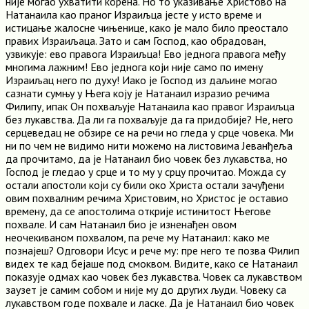
није могао ухватити корена. Но то указивање Христово на
Натанаила као праног Израиљца јесте у исто време и
истицање жалосне чињенице, како је мало било преостало
правих Израиљаца. Зато и сам Господ, као обрадован,
узвикује: ево правога Израиљца! Ево једнога правога међу
многима лажним! Ево једнога који није само по имену
Израиљац него по духу! Иако је Господ из даљине могао
сазнати сумњу у Њега коју је Натанаил изразио речима
Филипу, ипак Он похваљује Натанаила као правог Израиљца
без лукавства. Да ли га похваљује да га придобије? Не, него
серцеведац не обзире се на речи но гледа у срце човека. Ми
ни по чем не видимо нити можемо на листовима Јеванђеља
да прочитамо, да је Натанаил био човек без лукавства, но
Господ је гледао у срце и то му у срцу прочитао. Можда су
остали апостоли који су били око Христа остали зачуђени
овим похвалним речима Христовим, но Христос је оставио
времену, да се апостолима открије истинитост Његове
похвале. И сам Натанаил био је изненађен овом
неочекиваном похвалом, па рече му Натанаил: како ме
познајеш? Одговори Исус и рече му: пре него те позва Филип
видех те кад бејаше под смоквом. Видите, како се Натанаил
показује одмах као човек без лукавства. Човек са лукавством
заузет је самим собом и није му до других људи. Човеку са
лукавством годе похвале и ласке. Да је Натанаил био човек