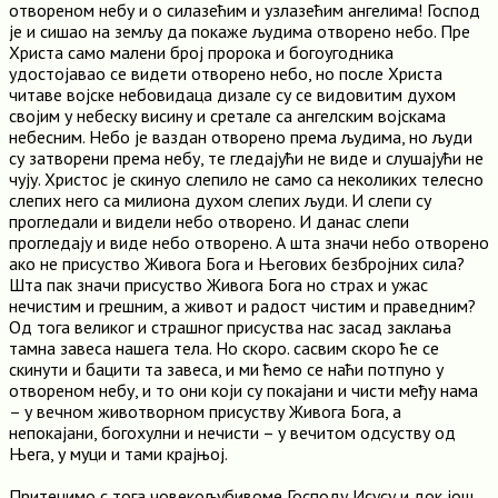
отвореном небу и о силазећим и узлазећим ангелима! Господ
је и сишао на земљу да покаже људима отворено небо. Пре
Христа само малени број пророка и богоугодника
удостојавао се видети отворено небо, но после Христа
читаве војске небовидаца дизале су се видовитим духом
својим у небеску висину и сретале са ангелским војскама
небесним. Небо је ваздан отворено према људима, но људи
су затворени према небу, те гледајући не виде и слушајући не
чују. Христос је скинуо слепило не само са неколиких телесно
слепих него са милиона духом слепих људи. И слепи су
прогледали и видели небо отворено. И данас слепи
прогледају и виде небо отворено. А шта значи небо отворено
ако не присуство Живога Бога и Његових безбројних сила?
Шта пак значи присуство Живога Бога но страх и ужас
нечистим и грешним, а живот и радост чистим и праведним?
Од тога великог и страшног присуства нас засад заклања
тамна завеса нашега тела. Но скоро. сасвим скоро ће се
скинути и бацити та завеса, и ми ћемо се наћи потпуно у
отвореном небу, и то они који су покајани и чисти међу нама
– у вечном животворном присуству Живога Бога, а
непокајани, богохулни и нечисти – у вечитом одсуству од
Њега, у муци и тами крајњој.
Притецимо с тога човекољубивоме Господу Исусу и док још