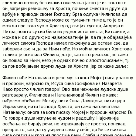
следовао позиву без икаква оклевања јасно је из тога што
он, загрејан ревношћу за Христа, почиње сместа и друге да
врбује и приводи своме Господу. Брза одлука Филипова да
одмах следује Господу може се тумачити тиме што је он
можда пре тога чуо о Христу од својих суседа, Андреја и
Петра, пошто су сви били из једног истог места, Витсаиде, а
можда и од других; но највероватније је, да га је обајавајућа
личност самога Господа намах покренула да остави све, да
заборави све, и да за Њим пође. Но моћна личност Христова
толико је освојила Филипа, да је, као што рекосмо, не само
он пошао за Њим, него је одмах почео с апостолисањем, тј.
са придобијањем других људи за Христа, јер се каже даље:
Филип нађе Натанаила и рече му: за кога Мојсеј писа у закону
и пророци, нађосмо га, Исуса сина Јосифова из Назарета.
Како просто Филип говори! Ово две чежњиве људске душе
разговарају, Филипова и Натанаилова! Филип не каже:
нађосмо обећаног Месију, нити Сина Давидова, нити цара
Израиљева, нити Господа Христа; он само наговештава
Натанаилу: онога за кога писаху Мојсеј и пророци нађосмо Га.
То говори душа испуњена чудом и радошћу. Најсилнија
осећања не бирају речи, но изражавају се просто, понекад
препросто, као да су уверена сама у себе, да ће се њихова
сила осетити и кроз најпростије речи. Слаба и лажна осећања