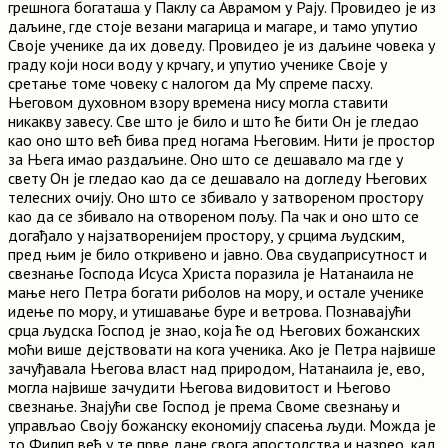
грешнога богаташа у Паклу са Аврамом у Рају. Провидео је из
даљине, где стоје везани магарица и магаре, и тамо упутио
Своје ученике да их доведу. Провидео је из даљине човека у
граду који носи воду у крчагу, и упутио ученике Своје у
сретање томе човеку с налогом да Му спреме пасху.
Његовом духовном взору времена нису могла ставити
никакву завесу. Све што је било и што ће бити Он је гледао
као оно што већ бива пред ногама Његовим. Нити је простор
за Њега имао раздаљине. Оно што се дешавало ма где у
свету Он је гледао као да се дешавало на догледу Његових
телесних очију. Оно што се збивало у затвореном простору
као да се збивало на отвореном пољу. Па чак и оно што се
догађало у најзатворенијем простору, у срцима људским,
пред њим је било откривено и јавно. Ова свудаприсутност и
свезнање Господа Исуса Христа поразила је Натанаила не
мање него Петра богати риболов на мору, и остале ученике
идење по мору, и утишавање буре и ветрова. Познавајући
срца људска Господ је знао, која ће од Његових божанских
моћи више дејствовати на кога ученика. Ако је Петра највише
зачуђавала Његова власт над природом, Натанаила је, ево,
могла највише зачудити Његова видовитост и Његово
свезнање. Знајући све Господ је према Своме свезнању и
управљао Своју божанску економију спасења људи. Можда је
то Филип већ у те прве дане свога апостолства и назрео, кад