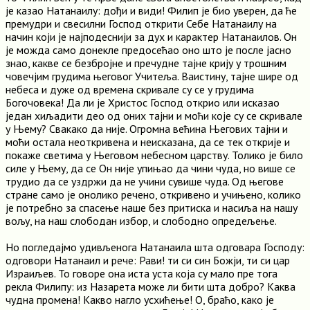
је казао Натанаилу: дођи и види! Филип је био уверен, да ће
премудри и свесилни Господ открити Себе Натанаилу на
начин који је најподеснији за дух и карактер Натанаилов. Он
је можда само донекле предосећао оно што је после јасно
знао, какве се безбројне и пречудне тајне крију у трошним
човечјим грудима његовог Учитеља. Ваистину, тајне шире од
небеса и дуже од времена скривале су се у грудима
Богочовека! Да ли је Христос Господ открио или исказао
један хиљадити део од оних тајни и моћи које су се скривале
у Њему? Свакако да није. Огромна већина Његових тајни и
моћи остала неоткривена и неисказана, да се тек открије и
покаже светима у Његовом небесном царству. Толико је било
силе у Њему, да се Он није упињао да чини чуда, но више се
трудио да се уздржи да не учини сувише чуда. Од његове
стране само је онолико речено, откривено и учињено, колико
је потребно за спасење наше без притиска и насиља на нашу
вољу, на наш слободан избор, и слободно опредељење.
Но погледајмо удивљенога Натанаила шта одговара Господу:
одговори Натанаил и рече: Рави! ти си син Божји, ти си цар
Израиљев. То говоре она иста уста која су мало пре тога
рекла Филипу: из Назарета може ли бити шта добро? Каква
чудна промена! Какво нагло усхићење! О, браћо, како је