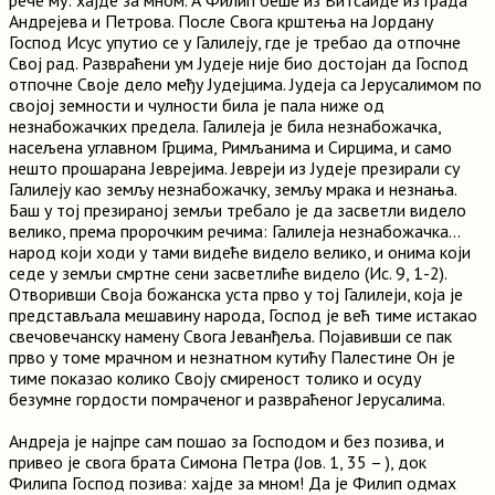
рече му: хајде за мном. А Филип беше из Витсаиде из града
Андрејева и Петрова. После Свога крштења на Јордану
Господ Исус упутио се у Галилеју, где је требао да отпочне
Свој рад. Развраћени ум Јудеје није био достојан да Господ
отпочне Своје дело међу Јудејцима. Јудеја са Јерусалимом по
својој земности и чулности била је пала ниже од
незнабожачких предела. Галилеја је била незнабожачка,
насељена углавном Грцима, Римљанима и Сирцима, и само
нешто прошарана Јеврејима. Јевреји из Јудеје презирали су
Галилеју као земљу незнабожачку, земљу мрака и незнања.
Баш у тој презираној земљи требало је да засветли видело
велико, према пророчким речима: Галилеја незнабожачка…
народ који ходи у тами видеће видело велико, и онима који
седе у земљи смртне сени засветлиће видело (Ис. 9, 1-2).
Отворивши Своја божанска уста прво у тој Галилеји, која је
представљала мешавину народа, Господ је већ тиме истакао
свечовечанску намену Свога Јеванђеља. Појавивши се пак
прво у томе мрачном и незнатном кутићу Палестине Он је
тиме показао колико Своју смиреност толико и осуду
безумне гордости помраченог и развраћеног Јерусалима.
Андреја је најпре сам пошао за Господом и без позива, и
привео је свога брата Симона Петра (Јов. 1, 35 – ), док
Филипа Господ позива: хајде за мном! Да је Филип одмах