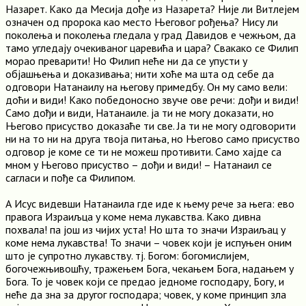
Назарет. Како да Месија дође из Назарета? Није ли Витлејем
означен од пророка као место Његовог рођења? Нису ли
поколења и поколења гледала у град Давидов е чежњом, да
тамо угледају очекиваног царевића и цара? Свакако се Филип
морао преварити! Но Филип неће ни да се упусти у
објашњења и доказивања; нити хоће ма шта од себе да
одговори Натанаилу на његову примедбу. Он му само вели:
доћи и види! Како победоносно звуче ове речи: дођи и види!
Само дођи и види, Натанаиле. ја ти не могу доказати, но
Његово присуство доказаће ти све. Ја ти не могу одговорити
ни на то ни на друга твоја питања, но Његово само присуство
одговор је коме се ти не можеш противити. Само хајде са
мном у Његово присуство – дођи и види! – Натанаил се
сагласи и пође са Филипом.
А Исус видевши Натанаила где иде к њему рече за њега: ево
правога Израиљца у коме нема лукавства. Како дивна
похвала! па још из чијих уста! Но шта то значи Израиљац у
коме нема лукавства! То значи – човек који је испуњен оним
што је супротно лукавству. тј. Богом: богомислијем,
богочежњивошћу, тражењем Бога, чекањем Бога, надањем у
Бога. То је човек који се предао једноме господару, Богу, и
неће да зна за другог господара; човек, у коме принцип зла