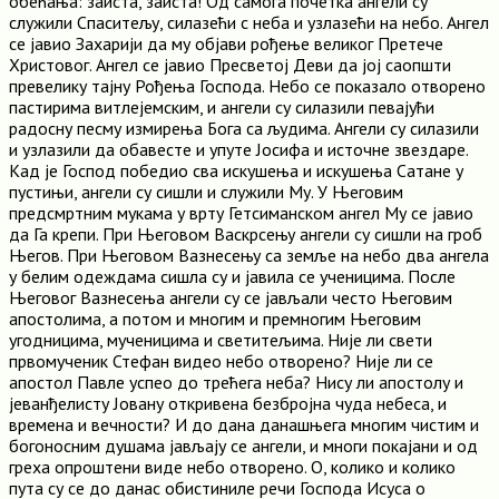
обећања: заиста, заиста! Од самога почетка ангели су
служили Спаситељу, силазећи с неба и узлазећи на небо. Ангел
се јавио Захарији да му објави рођење великог Претече
Христовог. Ангел се јавио Пресветој Деви да јој саопшти
превелику тајну Рођења Господа. Небо се показало отворено
пастирима витлејемским, и ангели су силазили певајући
радосну песму измирења Бога са људима. Ангели су силазили
и узлазили да обавесте и упуте Јосифа и источне звездаре.
Кад је Господ победио сва искушења и искушења Сатане у
пустињи, ангели су сишли и служили Му. У Његовим
предсмртним мукама у врту Гетсиманском ангел Му се јавио
да Га крепи. При Његовом Васкрсењу ангели су сишли на гроб
Његов. При Његовом Вазнесењу са земље на небо два ангела
у белим одеждама сишла су и јавила се ученицима. После
Његовог Вазнесења ангели су се јављали често Његовим
апостолима, а потом и многим и премногим Његовим
угодницима, мученицима и светитељима. Није ли свети
првомученик Стефан видео небо отворено? Није ли се
апостол Павле успео до трећега неба? Нису ли апостолу и
јеванђелисту Јовану откривена безбројна чуда небеса, и
времена и вечности? И до дана данашњега многим чистим и
богоносним душама јављају се ангели, и многи покајани и од
греха опроштени виде небо отворено. О, колико и колико
пута су се до данас обистиниле речи Господа Исуса о