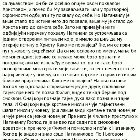
са лукавством, он би се осећао опијен овом похвалом
Христовом, и почео би Му захваљивати, или у притворној
скромности одбијати ту похвалу од себе. Но Натанаилу је
више стало до истине него до похвале, више му је стало до
Христа него до самога себе. Зато не примајући нити
одбијајући изречену похвалу Натанаил се устремљава са
једним отвореним питањем које је имало за циљ да му
открије истину о Христу. Како ме познајеш? Гле, ми се први
пут у животу сусрећемо! Да си ме ословио по имену, мање би
ме изненадио; јер име се некако може брзо дознати и
погодити; али ме изненађује веома то, да ти тако брзо
познајеш име мога срца и моје савести, то јест нечега што је
најскривеније у човеку, и што човек најтеже открива и својим
блиским пријатељима. Како ме познајеш? На ово питање
Господ му одговара откривањем једне друге, спољашње
тајне: пре него те позва Филип, видех те кад бејаше под
смоквом. Онај који познаје тајне духа лако познаје и тајне
тела. И Онај који види крстање мисли и чује тајанствени
шапат мисли у човеку, још лакше види кретање тела човечјег
и чује речи са језика човечјег. Пре него је Филип и приступио к
Натанаилу Господ га је видео где седи под смоковим
дрветом; и пре него је Филип и помислио и поћи к Натанаилу
Господ је видео и знао срце Натанаилово. По Његовом
промислу Филип је и приступио Натанаилу и позвао га да