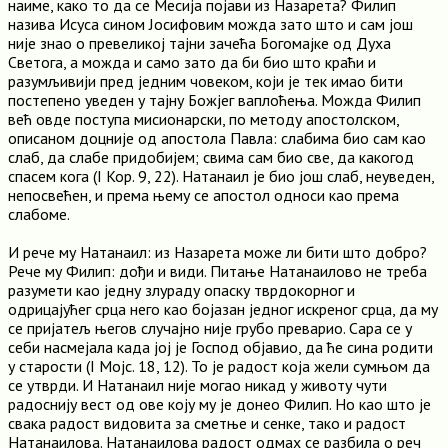
наиме, како то да се Месија појави из Назарета? Филип
назива Исуса сином Јосифовим можда зато што и сам још
није знао о превеликој тајни зачећа Богомајке од Духа
Светога, а можда и само зато да би био што краћи и
разумљивији пред једним човеком, који је тек имао бити
постепено уведен у тајну Божјег ваплоћења. Можда Филип
већ овде поступа мисионарски, по методу апостолском,
описаном доцније од апостола Павла: слабима био сам као
слаб, да слабе придобијем; свима сам био све, да какогод
спасем кога (I Кор. 9, 22). Натанаил је био још слаб, неуведен,
непосвећен, и према њему се апостол односи као према
слабоме.
И рече му Натанаил: из Назарета може ли бити што добро?
Рече му Филип: дођи и види. Питање Натанаилово не треба
разумети као једну злураду опаску тврдокорног и
одрицајућег срца него као бојазан једног искреног срца, да му
се пријатељ његов случајно није грубо преварио. Сара се у
себи насмејала када јој је Господ објавио, да ће сина родити
у старости (I Мојс. 18, 12). То је радост која жели сумњом да
се утврди. И Натанаил није могао никад у животу чути
радоснију вест од ове коју му је донео Филип. Но као што је
свака радост видовита за сметње и сенке, тако и радост
Натанаилова. Натанаилова радост одмах се разбила о реч