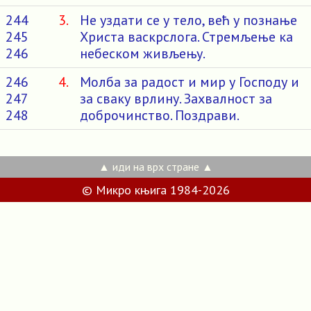
244
3.
Не уздати се у тело, већ у познање
245
Христа васкрслога. Стремљење ка
246
небеском живљењу.
246
4.
Молба за радост и мир у Господу и
247
за сваку врлину. Захвалност за
248
доброчинство. Поздрави.
▲ иди на врх стране ▲
© Микро књига 1984-2026