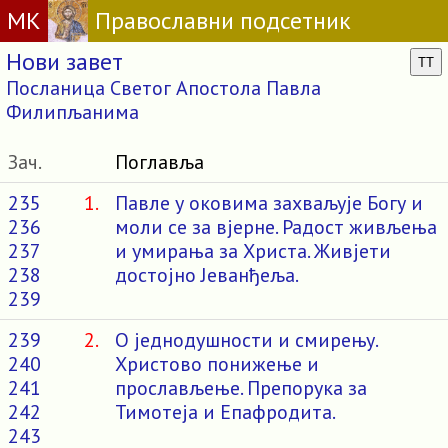
МК
Православни подсетник
Нови завет
TT
Посланица Светог Апостола Павла
Филипљанима
Зач.
Поглавља
235
1.
Павле у оковима захваљује Богу и
236
моли се за вјерне. Радост живљења
237
и умирања за Христа. Живјети
238
достојно Јеванђеља.
239
239
2.
О једнодушности и смирењу.
240
Христово понижење и
241
прослављење. Препорука за
242
Тимотеја и Епафродита.
243