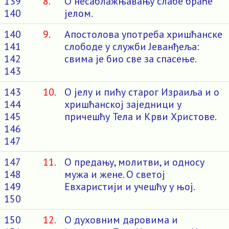
139
8.
О несаблажњавању слабе браће
140
јелом.
140
9.
Апостолова употреба хришћанске
141
слободе у служби Јеванђеља:
142
свима је био све за спасење.
143
143
10.
О јелу и пићу старог Израиља и о
144
хришћанској заједници у
145
причешћу Тела и Крви Христове.
146
147
147
11.
О предању, молитви, и односу
148
мужа и жене. О светој
149
Евхаристији и учешћу у њој.
150
150
12.
О духовним даровима и