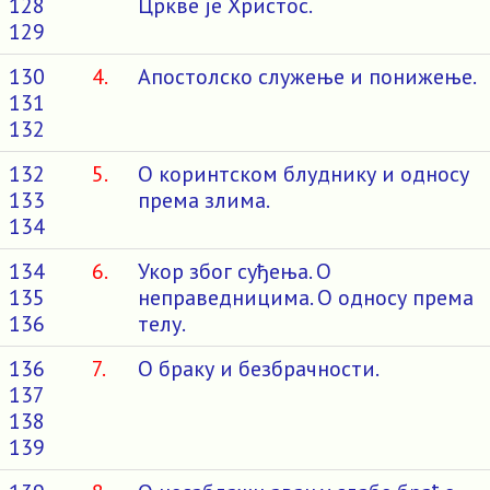
128
Цркве је Христос.
129
130
4.
Апостолско служење и понижење.
131
132
132
5.
О коринтском блуднику и односу
133
према злима.
134
134
6.
Укор због суђења. О
135
неправедницима. О односу према
136
телу.
136
7.
О браку и безбрачности.
137
138
139