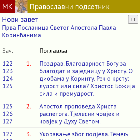
МК
Православни подсетник
Нови завет
TT
Прва Посланица Светог Апостола Павла
Коринћанима
Зач.
Поглавља
122
1.
Поздрав. Благодарност Богу за
123
благодат и заједницу у Христу. О
124
диобама у Коринту. Реч о крсту:
125
лудост или сила? Христос Божија
сила и премудрост.
125
2.
Апостол проповеда Христа
126
распетога. Тјелесни човјек и
127
човјек у Духу Светом.
127
3.
Укоравање због подјела. Темељ