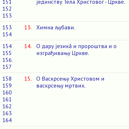
151
јединству Тела Христовог - Цркве.
152
153
153
13.
Химна љубави.
154
154
14.
О дару језикâ и пророштва и о
155
изграђивању Цркве.
156
157
158
15.
О Васкрсењу Христовом и
159
васкрсењу мртвих.
160
161
162
163
164