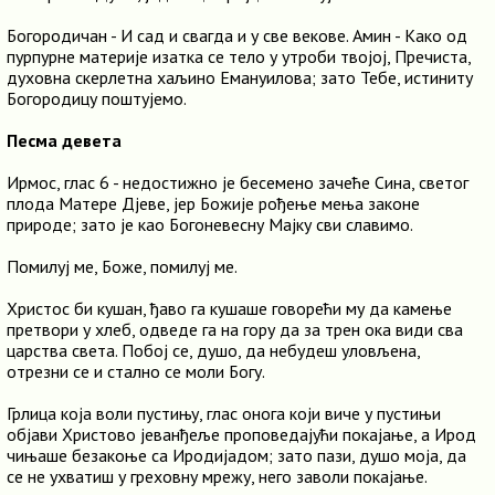
Богородичан - И сад и свагда и у све векове. Амин - Како од
пурпурне материје изатка се тело у утроби твојој, Пречиста,
духовна скерлетна хаљино Емануилова; зато Тебе, истиниту
Богородицу поштујемо.
Песма девета
Ирмос, глас 6 - недостижно је бесемено зачеће Сина, светог
плода Матере Дјеве, јер Божије рођење мења законе
природе; зато је као Богоневесну Мајку сви славимо.
Помилуј ме, Боже, помилуј ме.
Христос би кушан, ђаво га кушаше говорећи му да камење
претвори у хлеб, одведе га на гору да за трен ока види сва
царства света. Побој се, душо, да небудеш уловљена,
отрезни се и стално се моли Богу.
Грлица која воли пустињу, глас онога који виче у пустињи
објави Христово јеванђеље проповедајући покајање, а Ирод
чињаше безакоње са Иродијадом; зато пази, душо моја, да
се не ухватиш у греховну мрежу, него заволи покајање.