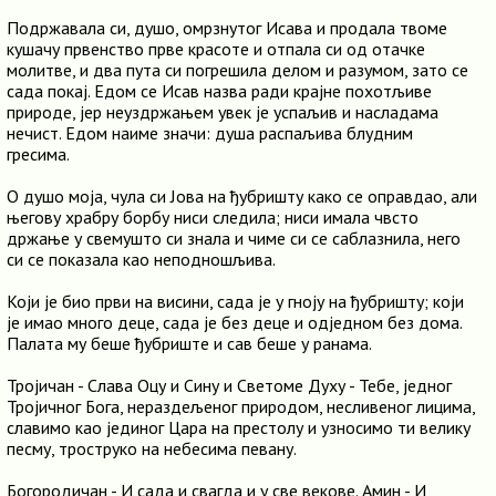
Подржавала си, душо, омрзнутог Исава и продала твоме
кушачу првенство прве красоте и отпала си од отачке
молитве, и два пута си погрешила делом и разумом, зато се
сада покај. Едом се Исав назва ради крајне похотљиве
природе, јер неуздржањем увек је успаљив и насладама
нечист. Едом наиме значи: душа распаљива блудним
гресима.
О душо моја, чула си Јова на ђубришту како се оправдао, али
његову храбру борбу ниси следила; ниси имала чвсто
држање у свемушто си знала и чиме си се саблазнила, него
си се показала као неподношљива.
Који је био први на висини, сада је у гноју на ђубришту; који
је имао много деце, сада је без деце и одједном без дома.
Палата му беше ђубриште и сав беше у ранама.
Тројичан - Слава Оцу и Сину и Светоме Духу - Тебе, једног
Тројичног Бога, нераздељеног природом, несливеног лицима,
славимо као јединог Цара на престолу и узносимо ти велику
песму, троструко на небесима певану.
Богородичан - И сада и свагда и у све векове. Амин - И