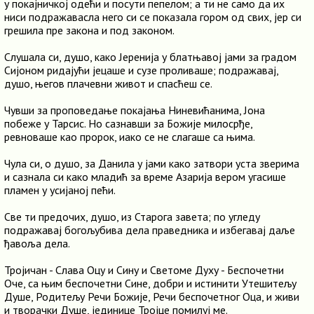
у покајничкој одећи и посути пепелом; а ти не само да их
ниси подражавасла него си се показала гором од свих, јер си
грешила пре закона и под законом.
Слушала си, душо, како Јеренија у блатњавој јами за градом
Сијоном ридајући јецаше и сузе проливаше; подражавај,
душо, његов плачевни живот и спасћеш се.
Чувши за проповедање покајања Ниневићанима, Јона
побеже у Тарсис. Но сазнавши за Божије милосрђе,
ревноваше као пророк, иако се не слагаше са њима.
Чула си, о душо, за Данила у јами како затвори уста зверима
и сазнала си како младић за време Азарија вером угасише
пламен у усијаној пећи.
Све ти предочих, душо, из Старога завета; по угледу
подражавај богољубива дела праведника и избегавај даље
ђавоља дела.
Тројичан - Слава Оцу и Сину и Светоме Духу - Беспочетни
Оче, са њим беспочетни Сине, добри и истинити Утешитељу
Душе, Родитељу Речи Божије, Речи беспочетног Оца, и живи
и творачки Душе, јединице Тројце помилуј ме.