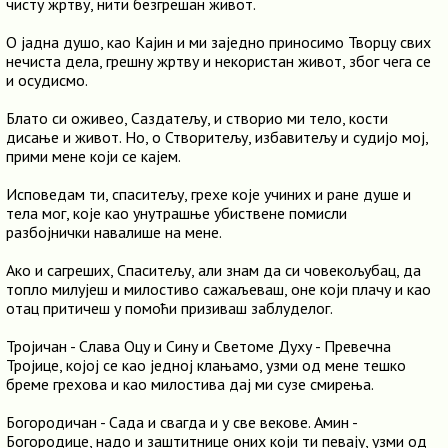
чисту жртву, нити безгрешан живот.
О јадна душо, као Кајин и ми заједно приносимо Творцу свих
нечиста дела, грешну жртву и некористан живот, због чега се
и осудисмо.
Блато си оживео, Саздатељу, и створио ми тело, кости
дисање и живот. Но, о Створитељу, избавитељу и судијо мој,
прими мене који се кајем.
Исповедам ти, спаситељу, грехе које учиних и ране душе и
тела мог, које као унутрашње убиствене помисли
разбојнички навалише на мене.
Ако и сагреших, Спаситељу, али знам да си човекољубац, да
топло милујеш и милостиво сажаљеваш, оне који плачу и као
отац притичеш у помоћи призиваш заблуделог.
Тројичан - Слава Оцу и Сину и Светоме Духу - Превечна
Тројице, којој се као једној клањамо, узми од мене тешко
бреме грехова и као милостива дај ми сузе смирења.
Богородичан - Сада и свагда и у све векове. Амин -
Богородице, надо и заштитнице оних који ти певају, узми од