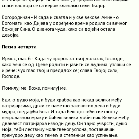
спаси нас који се са вером клањамо сили Твојој.
Богородичан - И сада и свагда и у све векове. Амин - о
Богомати, као Дијева у одређено време родила си вечног
Божијег Сина. О дивнога чуда, како си дојећи остала
девојка.
Песма четврта
Ирмос, глас 6 - Када чу пророк за твој долазак, Господе,
како ћеш се од Дјеве родити и јавити се људима, уплаши се
и рече: чух глас твој и предадох се; слава Твојој сили,
Господе.
Помилуј ме, Боже, помилуј ме.
Бди, о душо моја, и буди храбра као некад велики међу
патријарсима, држи се паметно законитих дела и буди
мудра, гледајући Бога. И тада ћеш достићи светлосту
непролазном мраку и бићеш велики добитник. Велики међу
дванаест патријарха изводи децу. Он тајно учврсти, душо
моја, теби лествицу молитвеног успона, поставивши
премудро децу као темељ а степенице као успињање.