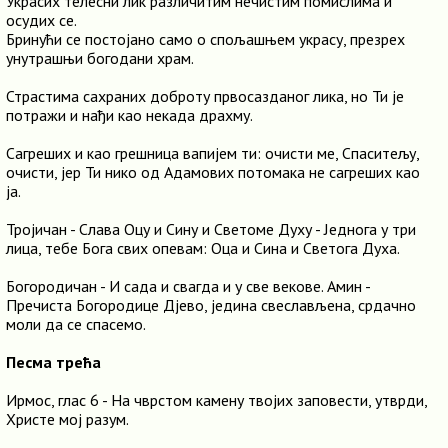
Украсих телесни лик различитим нечистим помислима и
осудих се.
Бринући се постојано само о спољашњем украсу, презрех
унутрашњи богодани храм.
Страстима сахраних доброту првосазданог лика, но Ти је
потражи и нађи као некада драхму.
Сагреших и као грешница вапијем ти: очисти ме, Спаситељу,
очисти, јер Ти нико од Адамових потомака не сагреших као
ја.
Тројичан - Слава Оцу и Сину и Светоме Духу - Једнога у три
лица, тебе Бога свих опевам: Оца и Сина и Светога Духа.
Богородичан - И сада и свагда и у све векове. Амин -
Пречиста Богородице Дјево, једина свеслављена, срдачно
моли да се спасемо.
Песма трећа
Ирмос, глас 6 - На чврстом камену твојих заповести, утврди,
Христе мој разум.