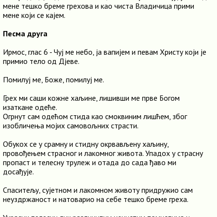
мене тешко бреме грехова и као чиста Владичица прими
мене који се кајем.
Песма друга
Ирмос, глас 6 - Чуј ме небо, ја вапијем и певам Христу који је
примио тело од Дјеве.
Помилуј ме, Боже, помилуј ме.
Грех ми саши кожне хаљине, лишивши ме прве Богом
изаткане одеће.
Огрнут сам одећом стида као смоквиним лишћем, због
изобличења мојих самовољних страсти.
Обукох се у срамну и стидну окрвављену хаљину,
провођењем страсног и лакомног живота. Упадох у страсну
пропаст и телесну трулеж и отада до сада ђаво ми
досађује.
Спаситељу, сујетном и лакомном животу придружио сам
неуздржаност и натоварио на себе тешко бреме греха.