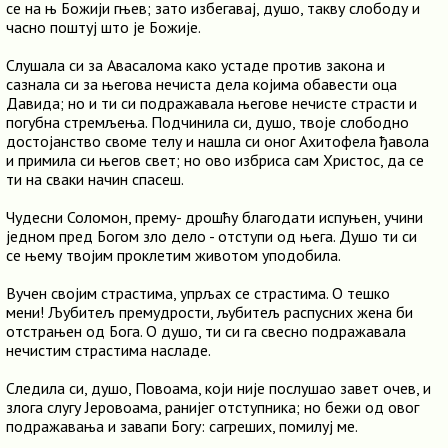
се на њ Божији гњев; зато избегавај, душо, такву слободу и
часно поштуј што је Божије.
Слушала си за Авасалома како устаде против закона и
сазнала си за његова нечиста дела којима обавести оца
Давида; но и ти си подражавала његове нечисте страсти и
погубна стремљења. Подчинила си, душо, твоје слободно
достојанство своме телу и нашла си оног Ахитофела ђавола
и примила си његов свет; но ово избриса сам Христос, да се
ти на сваки начин спасеш.
Чудесни Соломон, прему- дрошћу благодати испуњен, учини
једном пред Богом зло дело - отступи од њега. Душо ти си
се њему твојим проклетим животом уподобила.
Вучен својим страстима, упрљах се страстима. О тешко
мени! Љубитељ премудрости, љубитељ распусних жена би
отстрањен од Бога. О душо, ти си га свесно подражавала
нечистим страстима насладе.
Следила си, душо, Повоама, који није послушао завет очев, и
злога слугу Јеровоама, ранијег отступника; но бежи од овог
подражавања и завапи Богу: сагреших, помилуј ме.