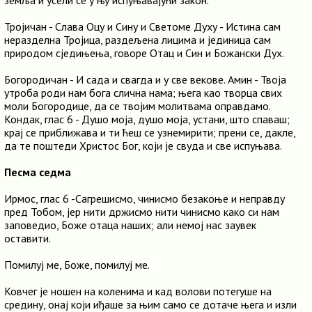
земља и усели се у њу испуњавајући закон.
Тројичан - Слава Оцу и Сину и Светоме Духу - Истина сам
неразделна Тројица, раздељена лицима и јединица сам
природом сједињења, говоре Отац и Син и Божански Дух.
Богородичан - И сада и свагда и у све векове. Амин - Твоја
утроба роди нам бога слична нама; њега као творца свих
моли Богородице, да се твојим молитвама оправдамо.
Кондак, глас 6 - Душо моја, душо моја, устани, што спаваш;
крај се приближава и ти ћеш се узнемирити; прени се, дакле,
да те поштеди Христос Бог, који је свуда и све испуњава.
Песма седма
Ирмос, глас 6 -Сагрешисмо, чинисмо безакоње и неправду
пред Тобом, јер нити држисмо нити чинисмо како си нам
заповедио, Боже отаца наших; али немој нас заувек
оставити.
Помилуј ме, Боже, помилуј ме.
Ковчег је ношен на коленима и кад волови потегуше на
средину, онај који иђаше за њим само се дотаче њега и изли