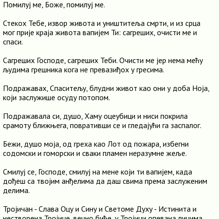
Помилуј ме, Боже, помилуј ме.
Стекох Тебе, извор живота и уништитеља смрти, и из срца
мог прије краја живота вапијем Ти: сагреших, очисти ме и
спаси.
Сагреших Господе, сагреших Теби. Очисти ме јер нема мећу
људима грешника кога не превазиђох у гресима.
Подражавах, Спаситељу, блудни живот као они у доба Ноја,
који заслужише осуду потопом.
Подражавала си, душо, Хаму оцеубици и ниси покрила
срамоту ближњега, повративши се и гледајући га заспалог.
Бежи, душо моја, од греха као Лот од пожара, избегни
содомски и гоморски и сваки пламен неразумне жеље.
Смилуј се, Господе, смилуј на мене који ти вапијем, када
дођеш са твојим анђелима да даш свима према заслуженим
делима.
Тројичан - Слава Оцу и Сину и Светоме Духу - Истинита и
нестворена Тројице, вечно биће, у Тројици опевана лицима