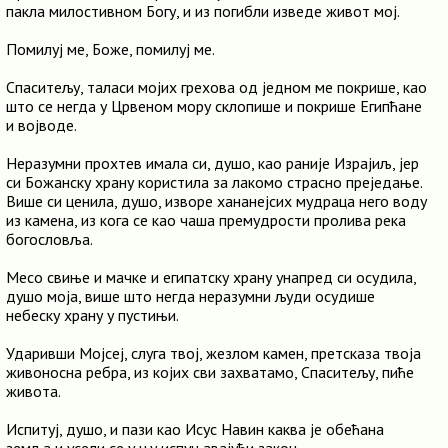
пакла милостивном Богу, и из погибли изведе живот мој.
Помилуј ме, Боже, помилуј ме.
Спаситељу, таласи мојих грехова од једном ме покрише, као
што се негда у Црвеном мору склопише и покрише Египћане
и војводе.
Неразумни прохтев имала си, душо, као раније Израјиљ, јер
си Божанску храну користила за лакомо страсно преједање.
Више си ценила, душо, изворе хананејсих мудраца него воду
из камена, из кога се као чаша премудрости пролива река
богословља.
Месо свиње и мачке и египатску храну унапред си осудила,
душо моја, више што негда неразумни људи осудише
небеску храну у пустињи.
Ударивши Мојсеј, слуга твој, жезлом камен, претсказа твоја
живоносна ребра, из којих сви захватамо, Спаситељу, пиће
живота.
Испитуј, душо, и пази као Исус Навин каква је обећана