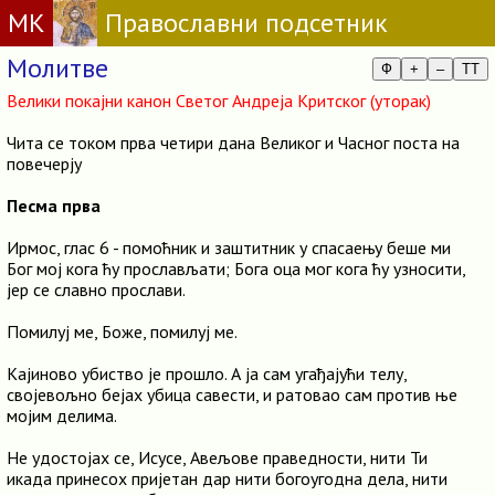
МК
Православни подсетник
Молитве
Ф
+
–
TT
Велики покајни канон Светог Андреја Критског (уторак)
Чита се током прва четири дана Великог и Часног поста на
повечерју
Песма прва
Ирмос, глас 6 - помоћник и заштитник у спасаењу беше ми
Бог мoј кога ћу прослављати; Бога оца мог кога ћу узносити,
јер се славно прослави.
Помилуј ме, Боже, помилуј ме.
Кајиново убиство је прошло. А ја сам угађајући телу,
својевољно бејах убица савести, и ратовао сам против ње
мојим делима.
Не удостојах се, Исусе, Авељове праведности, нити Ти
икада принесох пријетан дар нити богоугодна дела, нити