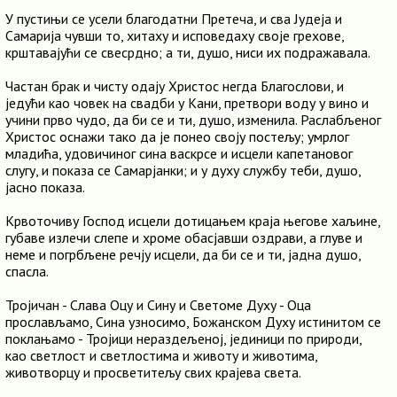
У пустињи се усели благодатни Претеча, и сва Јудеја и
Самарија чувши то, хитаху и исповедаху своје грехове,
крштавајући се свесрдно; а ти, душо, ниси их подражавала.
Частан брак и чисту одају Христос негда Благослови, и
једући као човек на свадби у Кани, претвори воду у вино и
учини прво чудо, да би се и ти, душо, изменила. Раслабљеног
Христос оснажи тако да је понео своју постељу; умрлог
младића, удовичиног сина васкрсе и исцели капетановог
слугу, и показа се Самарјанки; и у духу службу теби, душо,
јасно показа.
Крвоточиву Господ исцели дотицањем краја његове хаљине,
губаве излечи слепе и хроме обасјавши оздрави, а глуве и
неме и погрбљене речју исцели, да би се и ти, јадна душо,
спасла.
Тројичан - Слава Оцу и Сину и Светоме Духу - Оца
прослављамо, Сина узносимо, Божанском Духу истинитом се
поклањамо - Тројици нераздељеној, јединици по природи,
као светлост и светлостима и животу и животима,
животворцу и просветитељу свих крајева света.