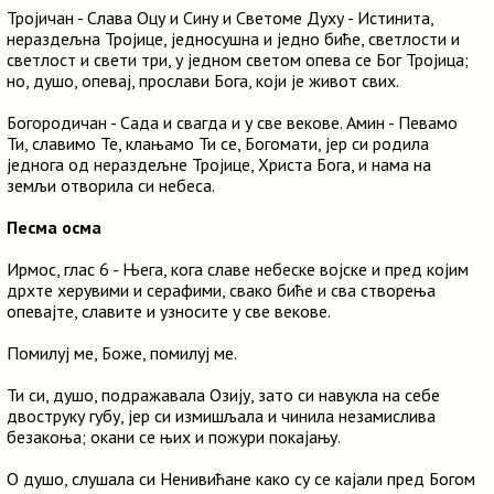
Тројичан - Слава Оцу и Сину и Светоме Духу - Истинита,
нераздељна Тројице, једносушна и једно биће, светлости и
светлост и свети три, у једном светом опева се Бог Тројица;
но, душо, опевај, прослави Бога, који је живот свих.
Богородичан - Сада и свагда и у све векове. Амин - Певамо
Ти, славимо Те, клањамо Ти се, Богомати, јер си родила
једнога од нераздељне Тројице, Христа Бога, и нама на
земљи отворила си небеса.
Песма осма
Ирмос, глас 6 - Њега, кога славе небеске војске и пред којим
дрхте херувими и серафими, свако биће и сва створења
опевајте, славите и узносите у све векове.
Помилуј ме, Боже, помилуј ме.
Ти си, душо, подражавала Озију, зато си навукла на себе
двоструку губу, јер си измишљала и чинила незамислива
безакоња; окани се њих и пожури покајању.
О душо, слушала си Ненивићане како су се кајали пред Богом