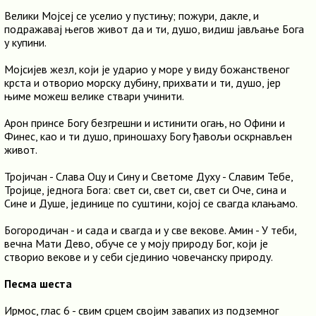
Велики Мојсеј се уселио у пустињу; пожури, дакле, и
подражавај његов живот да и ти, душо, видиш јављање Бога
у купини.
Мојсијев жезл, који је ударио у море у виду божанственог
крста и отворио морску дубину, прихвати и ти, душо, јер
њиме можеш велике ствари учинити.
Арон принсе Богу безгрешни и истинити огањ, но Офини и
Финес, као и ти душо, приношаху Богу ђавољи оскрнављен
живот.
Тројичан - Слава Оцу и Сину и Светоме Духу - Славим Тебе,
Тројице, једнога Бога: свет си, свет си, свет си Оче, сина и
Сине и Душе, јединице по суштини, којој се свагда клањамо.
Богородичан - и сада и свагда и у све векове. Амин - У теби,
вечна Мати Дево, обуче се у моју природу Бог, који је
створио векове и у себи сјединио човечанску природу.
Песма шеста
Ирмос, глас 6 - свим срцем својим завапих из подземног