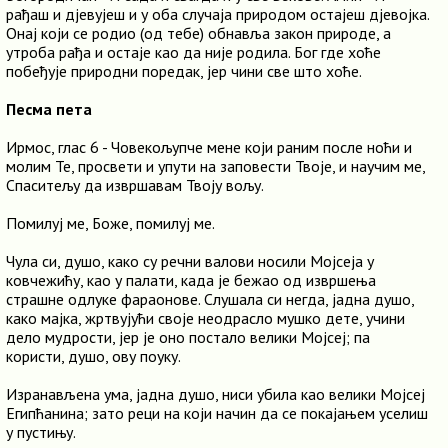
рађаш и дјевујеш и у оба случаја природом остајеш дјевојка.
Онај који се родио (од тебе) обнавља закон природе, а
утроба рађа и остаје као да није родила. Бог где хоће
побеђује природни поредак, јер чини све што хоће.
Песма пета
Ирмос, глас 6 - Човекољупче мене који раним после ноћи и
молим Те, просвети и упути на заповести Твоје, и научим ме,
Спаситељу да извршавам Твоју вољу.
Помилуј ме, Боже, помилуј ме.
Чула си, душо, како су речни валови носили Мојсеја у
ковчежићу, као у палати, када је бежао од извршења
страшне одлуке фараонове. Слушала си негда, јадна душо,
како мајка, жртвујући своје неодрасло мушко дете, учини
дело мудрости, јер је оно постало велики Мојсеј; па
користи, душо, ову поуку.
Изранављена ума, јадна душо, ниси убила као велики Мојсеј
Египћанина; зато реци на који начин да се покајањем уселиш
у пустињу.