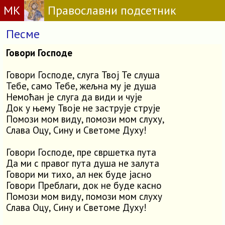
МК
Православни подсетник
Песме
Говори Господе
Говори Господе, слуга Твој Те слуша
Тебе, само Тебе, жељна му је душа
Немоћан је слуга да види и чује
Док у њему Твоје не заструје струје
Помози мом виду, помози мом слуху,
Слава Оцу, Сину и Светоме Духу!
Говори Господе, пре свршетка пута
Да ми с правог пута душа не залута
Говори ми тихо, ал нек буде јасно
Говори Преблаги, док не буде касно
Помози мом виду, помози мом слуху
Слава Оцу, Сину и Светоме Духу!