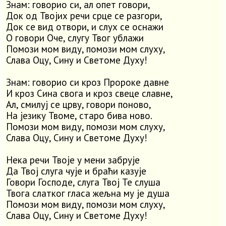
Знам: говорио си, ал опет говори,
Док од Твојих речи срце се разгори,
Док се вид отвори, и слух се оснажи
О говори Оче, слугу Твог ублажи
Помози мом виду, помози мом слуху,
Слава Оцу, Сину и Светоме Духу!
Знам: говорио си кроз Пророке давне
И кроз Сина свога и кроз свеце славне,
Ал, смилуј се црву, говори поново,
На језику Твоме, старо бива ново.
Помози мом виду, помози мом слуху,
Слава Оцу, Сину и Светоме Духу!
Нека речи Твоје у мени забрује
Да Твој слуга чује и браћи казује
Говори Господе, слуга Твој Те слуша
Твога слатког гласа жељна му је душа
Помози мом виду, помози мом слуху,
Слава Оцу, Сину и Светоме Духу!