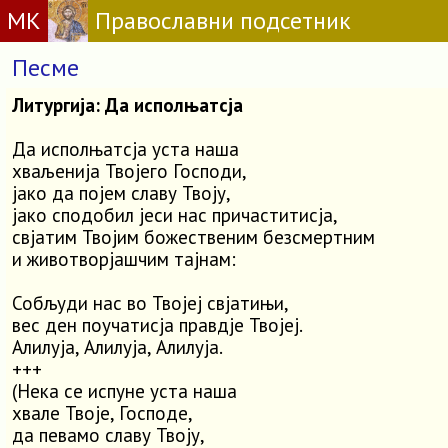
МК
Православни подсетник
Песме
Литургија: Да исполњатсја
Да исполњатсја уста наша
хваљенија Твојего Господи,
јако да појем славу Твоју,
јако сподобил јеси нас причаститисја,
свјатим Твојим божественим безсмертним
и животворјашчим тајнам:
Собљуди нас во Твојеј свјатињи,
вес ден поучатисја правдје Твојеј.
Алилуја, Алилуја, Алилуја.
+++
(Нека се испуне уста наша
хвале Твоје, Господе,
да певамо славу Твоју,