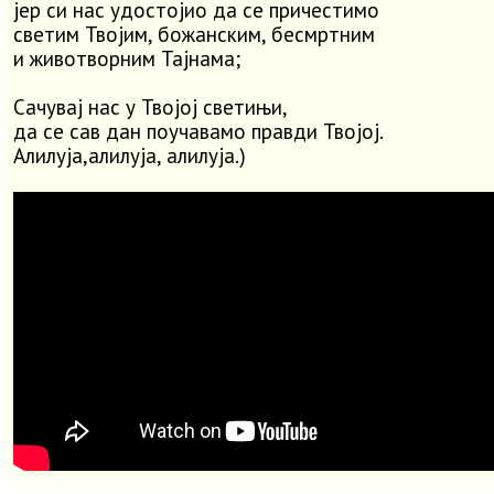
јер си нас удостојио да се причестимо
светим Твојим, божанским, бесмртним
и животворним Тајнама;
Сачувај нас у Твојој светињи,
да се сав дан поучавамо правди Твојој.
Алилуја,алилуја, алилуја.)