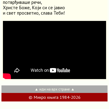
потврђиваше речи,
Христе Боже, Kоји си се јавио
и свет просветио, слава Теби!
▲ иди на врх стране ▲
© Микро књига 1984-2026