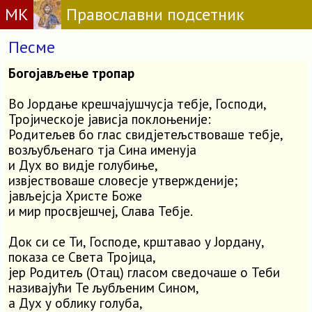
МК
Православни подсетник
Песме
Богојављење тропар
Во Јордање крешчајушчусја тебје, Господи,
Тројическоје јависја поклоњеније:
Родитељев бо глас свидјетељствоваше тебје,
возљубљенаго тја Сина именуја
и Дух во видје голубиње,
извјествоваше словесје утвержденије;
јављејсја Христе Боже
и мир просвјешчеј, Слава Тебје.
Док си се Ти, Господе, крштавао у Јордану,
показа се Света Тројица,
јер Родитељ (Отац) гласом сведочаше о Теби
називајући Те љубљеним Сином,
а Дух у облику голуба,