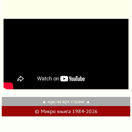
▲ иди на врх стране ▲
© Микро књига 1984-2026