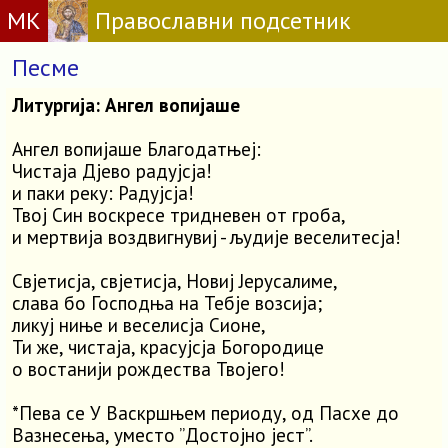
МК
Православни подсетник
Песме
Литургија: Ангел вопијаше
Ангел вопијаше Благодатњеј:
Чистаја Дјево радујсја!
и паки реку: Радујсја!
Твој Син воскресе тридневен от гроба,
и мертвија воздвигнувиј - људије веселитесја!
Свјетисја, свјетисја, Новиј Јерусалиме,
слава бо Господња на Тебје возсија;
ликуј ниње и веселисја Сионе,
Ти же, чистаја, красујсја Богородице
о востанији рождества Твојего!
*Пева се У Васкршњем периоду, од Пасхе до
Вазнесења, уместо ”Достојно јест”.