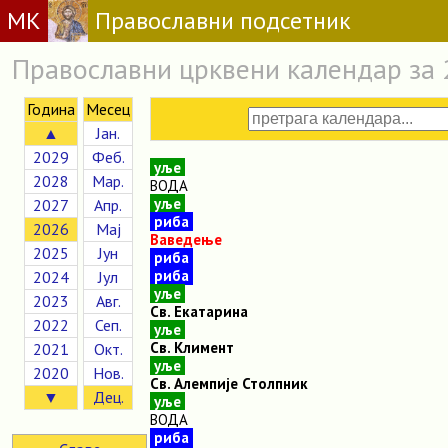
МК
Православни подсетник
Православни црквени календар за 
Година
Месец
▲
Јан.
2029
Феб.
уље
2028
Мар.
ВОДА
уље
2027
Апр.
риба
2026
Мај
Ваведење
2025
Јун
риба
риба
2024
Јул
уље
2023
Авг.
Св. Екатарина
2022
Сеп.
уље
Св. Климент
2021
Окт.
уље
2020
Нов.
Св. Алемпије Столпник
▼
Дец.
уље
ВОДА
риба