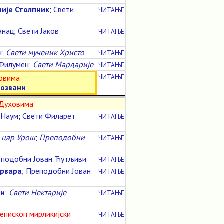
ије Столпник
;
Свети
ЧИТАЊЕ
анац
;
Свети Јаков
ЧИТАЊЕ
н
;
Свети мученик Христо
ЧИТАЊЕ
 Филумен
;
Свети Мардарије
ЧИТАЊЕ
ЧИТАЊЕ
овима
возвани
 Духовима
 Наум
;
Свети Филарет
ЧИТАЊЕ
 цар Урош
;
Преподобни
ЧИТАЊЕ
подобни Јован Ћутљиви
ЧИТАЊЕ
арвара
;
Преподобни Јован
ЧИТАЊЕ
ни
;
Свети Нектарије
ЧИТАЊЕ
иепископ мирликијски
ЧИТАЊЕ