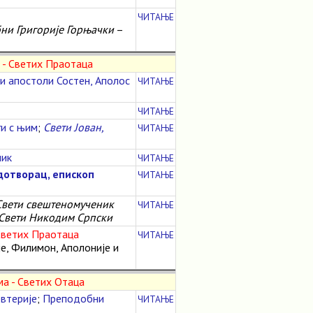
ЧИТАЊЕ
ни Григорије Горњачки
–
 - Светих Праотаца
и апостоли Состен, Аполос
ЧИТАЊЕ
ЧИТАЊЕ
ги с њим
;
Свети Јован,
ЧИТАЊЕ
ник
ЧИТАЊЕ
отворац, епископ
ЧИТАЊЕ
Свети свештеномученик
ЧИТАЊЕ
Свети Никодим Српски
Светих Праотаца
ЧИТАЊЕ
је, Филимон, Аполоније и
а - Светих Отаца
втерије
;
Преподобни
ЧИТАЊЕ