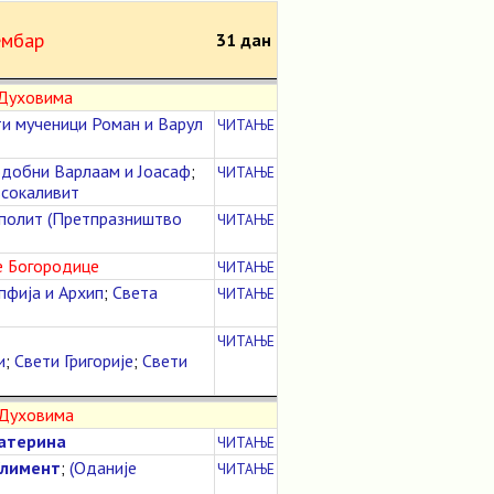
мбар
31 дан
 Духовима
и мученици Роман и Варул
ЧИТАЊЕ
добни Варлаам и Јоасаф
;
ЧИТАЊЕ
сокаливит
аполит (Претпразништво
ЧИТАЊЕ
е Богородице
ЧИТАЊЕ
пфија и Архип
;
Света
ЧИТАЊЕ
ЧИТАЊЕ
и
;
Свети Григорије
;
Свети
 Духовима
катерина
ЧИТАЊЕ
Климент
;
(Оданије
ЧИТАЊЕ