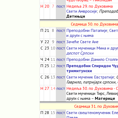
Н
20
7
пост
Недеља 29. по Духовима
Свети Амвросије
;
Преподоб
Детињци
Седмица 30. по Духовима
П
21
8
пост
Преподобни Патапије
;
Свет
и други с њима
У
22
9
пост
Зачеће Свете Ане
С
23
10
пост
Свети мученици Мина и дру
деспот Српски
Ч
24
11
пост
Преподобни Данило Столп
П
25
12
пост
Преподобни Спиридон Чуд
тримитунски
С
26
13
пост
Свети мученик Евстратије
;
Гаврило, патријарх српски
,
Н
27
14
пост
Недеља 30. по Духовима - 
Свети мученици Тирс, Левки
други с њима –
Материце
Седмица 31. по Духовим
П
28
15
пост
Свети свештеномученик Еле
Павле