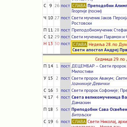
С
9
26
пост
СЛАВА
Преподобни Алимп
Георгије (посни)
Ч
10
27
пост
Свети мученик Јаков Персиј
Ростовски
П
11
28
пост
Преподобномученик Стефа
С
12
29
пост
Свети мученици Парамон и
Н
13
30
пост
СЛАВА
Недеља 28. по Дух
Свети апостол Андреј Пр
Седмица 29. по
П
14
1
пост
ДЕЦЕМБАР – Свети пророк
Милостиви
У
15
2
пост
Свети пророк Авакум
;
Свети
Јоаникије Девички
С
16
3
пост
Свети пророк Софоније
;
Пре
Ч
17
4
пост
Света великомученица В
Дамаскин
П
18
5
пост
Преподобни Сава Освеће
Битољски
С
19
6
пост
СЛАВА
Свети Николај, арх
чудотворац – Никољдан