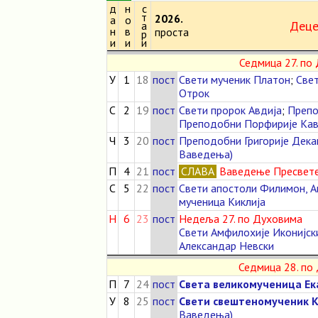
д
н
с
т
2026.
а
о
Деце
а
н
в
проста
р
и
и
и
Седмица 27. по
У
1
18
пост
Свети мученик Платон
;
Свет
Отрок
С
2
19
пост
Свети пророк Авдија
;
Препо
Преподобни Порфирије Кав
Ч
3
20
пост
Преподобни Григорије Дек
Ваведења)
П
4
21
пост
СЛАВА
Ваведење Пресвет
С
5
22
пост
Свети апостоли Филимон, А
мученица Киклија
Н
6
23
пост
Недеља 27. по Духовима
Свети Амфилохије Иконијск
Александар Невски
Седмица 28. по
П
7
24
пост
Света великомученица Е
У
8
25
пост
Свети свештеномученик 
Ваведења)