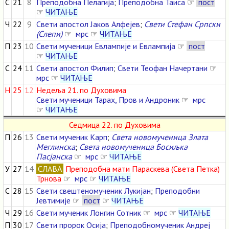
С
21
8
Преподобна Пелагија
;
Преподобна Таиса
☞
пост
☞
ЧИТАЊЕ
Ч
22
9
Свети апостол Јаков Алфејев
;
Свети Стефан Српски
(Слепи)
☞
мрс
☞
ЧИТАЊЕ
П
23
10
Свети мученици Евлампије и Евлампија
☞
пост
☞
ЧИТАЊЕ
С
24
11
Свети апостол Филип
;
Свети Теофан Начертани
☞
мрс
☞
ЧИТАЊЕ
Н
25
12
Недеља 21. по Духовима
Свети мученици Тарах, Пров и Андроник
☞
мрс
☞
ЧИТАЊЕ
Седмица 22. по Духовима
П
26
13
Свети мученик Карп
;
Света новомученица Злата
Меглинска
;
Света новомученица Босиљка
Пасјанска
☞
мрс
☞
ЧИТАЊЕ
У
27
14
СЛАВА
Преподобна мати Параскева (Света Петка)
Трнова
☞
мрс
☞
ЧИТАЊЕ
С
28
15
Свети свештеномученик Лукијан
;
Преподобни
Јевтимије
☞
пост
☞
ЧИТАЊЕ
Ч
29
16
Свети мученик Лонгин Сотник
☞
мрс
☞
ЧИТАЊЕ
П
30
17
Свети пророк Осија
;
Преподобномученик Андреј