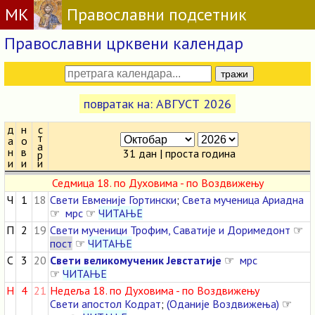
МК
Православни подсетник
Православни црквени календар
повратак на: АВГУСТ 2026
д
н
с
т
а
о
а
н
в
31 дан | проста година
р
и
и
и
Седмица 18. по Духовима - по Воздвижењу
Ч
1
18
Свети Евменије Гортински
;
Света мученица Ариадна
☞
мрс
☞
ЧИТАЊЕ
П
2
19
Свети мученици Трофим, Саватије и Доримедонт
☞
пост
☞
ЧИТАЊЕ
С
3
20
Свети великомученик Јевстатије
☞
мрс
☞
ЧИТАЊЕ
Н
4
21
Недеља 18. по Духовима - по Воздвижењу
Свети апостол Кодрат
;
(Оданије Воздвижења)
☞