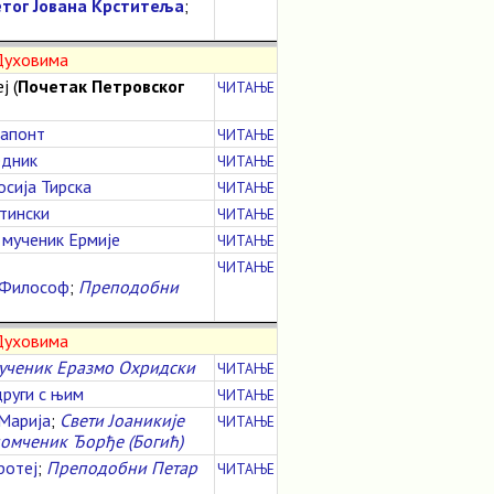
етог Јована Крститеља
;
 Духовима
ј (
Почетак Петровског
ЧИТАЊЕ
рапонт
ЧИТАЊЕ
едник
ЧИТАЊЕ
сија Тирска
ЧИТАЊЕ
тински
ЧИТАЊЕ
 мученик Ермије
ЧИТАЊЕ
ЧИТАЊЕ
н Философ
;
Преподобни
 Духовима
ученик Еразмо Охридски
ЧИТАЊЕ
други с њим
ЧИТАЊЕ
Марија
;
Свети Јоаникије
ЧИТАЊЕ
номченик Ђорђе (Богић)
ротеј
;
Преподобни Петар
ЧИТАЊЕ