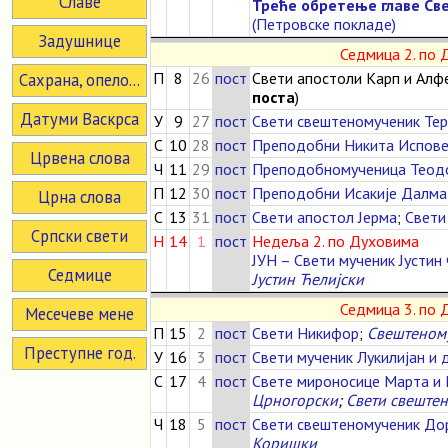
Славе
Треће обретење главе Св
(Петровске покладе)
Задушнице
Седмица 2. по
П
8
26
пост
Свети апостоли Карп и Алфе
Сахрана, опело...
поста
)
Датуми Васкрса
У
9
27
пост
Свети свештеномученик Те
С
10
28
пост
Преподобни Никита Испов
Црвена слова
Ч
11
29
пост
Преподобномученица Теодо
П
12
30
пост
Преподобни Исакије Далма
Црна слова
С
13
31
пост
Свети апостол Јерма
;
Свети
Српски свети
Н
14
1
пост
Недеља 2. по Духовима
ЈУН – Свети мученик Јусти
Седмице
Јустин Ћелијски
Седмица 3. по
Месечеве мене
П
15
2
пост
Свети Никифор
;
Свештеном
Преступне год.
У
16
3
пост
Свети мученик Лукилијан и 
С
17
4
пост
Свете мироносице Марта и 
Црногорски
;
Свети свеште
Ч
18
5
пост
Свети свештеномученик До
Коришки