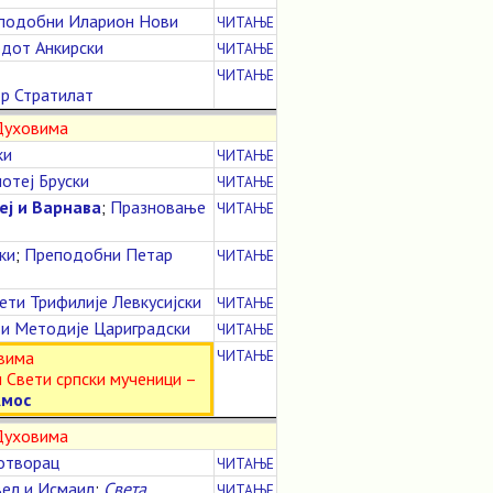
подобни Иларион Нови
ЧИТАЊЕ
дот Анкирски
ЧИТАЊЕ
ЧИТАЊЕ
р Стратилат
 Духовима
ки
ЧИТАЊЕ
отеј Бруски
ЧИТАЊЕ
еј и Варнава
;
Празновање
ЧИТАЊЕ
ки
;
Преподобни Петар
ЧИТАЊЕ
ети Трифилије Левкусијски
ЧИТАЊЕ
и Методије Цариградски
ЧИТАЊЕ
ЧИТАЊЕ
вима
 Свети српски мученици –
Амос
 Духовима
отворац
ЧИТАЊЕ
вел и Исмаил
;
Света
ЧИТАЊЕ