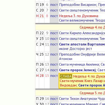
П
19
6
пост
Преподобни Висарион
;
Пре
С
20
7
пост
Свети свештеномученик Тео
Н
21
8
пост
Недеља 3. по Духовима
Свети великомученик Теодо
Седмица 4. по
П
22
9
пост
Свети Кирило Александријс
У
23
10
пост
Свети свештеномученик Тим
С
24
11
пост
Свети апостоли Вартолом
иконе Достојно јест
Ч
25
12
пост
Преподобни Онуфрије Вели
Атонски
П
26
13
пост
Света мученица Акилина
;
Св
С
27
14
пост
Свети пророк Јелисеј
;
Свет
Н
28
15
пост
СЛАВА
Недеља 4. по Духо
Свети мученик Кнез Лазар и
Видовдан
;
Свети пророк 
Седмица 5. по
П
29
16
пост
Свети Тихон Аматунски Чуд
У
30
17
пост
Свети мученици Мануил, Са