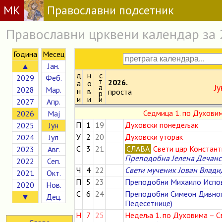
МК
Православни подсетник
Православни црквени календар за 
Година
Месец
▲
Јан.
д
н
с
2029
Феб.
т
2026.
а
о
Ју
а
2028
Мар.
н
в
проста
р
и
и
и
2027
Апр.
Седмица 1. по Духовим
2026
Мај
П
1
19
Духовски понедељак
2025
Јун
У
2
20
Духовски уторак
2024
Јул
С
3
21
СЛАВА
Свети цар Констант
2023
Авг.
Преподобна Јелена Дечанс
2022
Сеп.
Ч
4
22
Свети мученик Јован Влади
2021
Окт.
П
5
23
Преподобни Михаило Испо
2020
Нов.
С
6
24
Преподобни Симеон Дивно
▼
Дец.
Педесетнице)
Н
7
25
Недеља 1. по Духовима – С