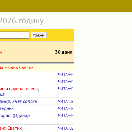
2026. годину
н
30 дана
а – Свих Светих
ЧИТАЊЕ
ЧИТАЊЕ
ин и царица Јелена
;
ЧИТАЊЕ
ка
дмир, кнез српски
ЧИТАЊЕ
ведник
ЧИТАЊЕ
горац
;
(Оданије
ЧИТАЊЕ
вих Светих
ЧИТАЊЕ