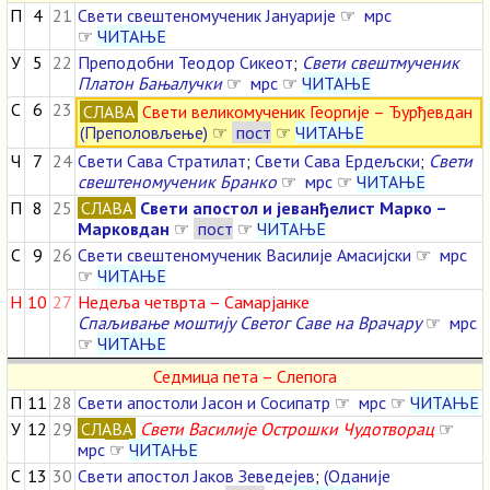
П
4
21
Свети свештеномученик Јануарије
☞
мрс
☞
ЧИТАЊЕ
У
5
22
Преподобни Теодор Сикеот
;
Свети свештмученик
Платон Бањалучки
☞
мрс
☞
ЧИТАЊЕ
С
6
23
СЛАВА
Свети великомученик Георгије – Ђурђевдан
(Преполовљење)
☞
пост
☞
ЧИТАЊЕ
Ч
7
24
Свети Сава Стратилат
;
Свети Сава Ердељски
;
Свети
свештеномученик Бранко
☞
мрс
☞
ЧИТАЊЕ
П
8
25
СЛАВА
Свети апостол и јеванђелист Марко –
Марковдан
☞
пост
☞
ЧИТАЊЕ
С
9
26
Свети свештеномученик Василије Амасијски
☞
мрс
☞
ЧИТАЊЕ
Н
10
27
Недеља четврта – Самарјанке
Спаљивање моштију Светог Саве на Врачару
☞
мрс
☞
ЧИТАЊЕ
Седмица пета – Слепога
П
11
28
Свети апостоли Јасон и Сосипатр
☞
мрс
☞
ЧИТАЊЕ
У
12
29
СЛАВА
Свети Василије Острошки Чудотворац
☞
мрс
☞
ЧИТАЊЕ
С
13
30
Свети апостол Јаков Зеведејев
;
(Оданије