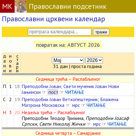
МК
Православни подсетник
Православни црквени календар
повратак на: АВГУСТ 2026
д
н
с
т
а
о
а
н
в
31 дан | проста година
р
и
и
и
Седмица трећа – Раслабљеног
П
1
18
Преподобни Јован
;
Свети мученик Јован Нови
Јањински
☞
пост
☞
ЧИТАЊЕ
С
2
19
Преподобни Јован Ветхопештерник
;
Блажена
Матрона Московска
☞
мрс
☞
ЧИТАЊЕ
Н
3
20
Недеља трећа – Раслабљеног
Преподобни Теодор Трихина,
Преподобни Јоасаф
Српски, Свети Николај Жички
☞
мрс
☞
ЧИТАЊЕ
Седмица четврта – Самарјанке