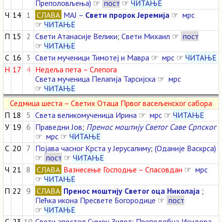
Преполовљења)
☞
пост
☞
ЧИТАЊЕ
Ч
14
1
СЛАВА
МАЈ –
Свети пророк Јеремија
☞
мрс
☞
ЧИТАЊЕ
П
15
2
Свети Атанасије Велики
;
Свети Михаил
☞
пост
☞
ЧИТАЊЕ
С
16
3
Свети мученици Тимотеј и Мавра
☞
мрс
☞
ЧИТАЊЕ
Н
17
4
Недеља пета – Слепога
Света мученица Пелагија Тарсијска
☞
мрс
☞
ЧИТАЊЕ
Седмица шеста – Светих Отаца Првог васељенског сабора
П
18
5
Света великомученица Ирина
☞
мрс
☞
ЧИТАЊЕ
У
19
6
Праведни Јов
;
Пренос моштију Светог Саве Српског
☞
мрс
☞
ЧИТАЊЕ
С
20
7
Појава часног Крста у Јерусалиму
;
(Оданије Васкрса)
☞
пост
☞
ЧИТАЊЕ
Ч
21
8
СЛАВА
Вазнесење Господње – Спасовдан
☞
мрс
☞
ЧИТАЊЕ
П
22
9
СЛАВА
Пренос моштију Светог оца Николаја
;
Пећка икона Пресвете Богородице
☞
пост
☞
ЧИТАЊЕ
С
23
10
Свети апостол Симон Зилот
;
Преподобна Исидора