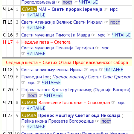
Преполовљења)
☞
пост
☞
ЧИТАЊЕ
Ч
14
1
СЛАВА
МАЈ –
Свети пророк Јеремија
☞
мрс
☞
ЧИТАЊЕ
П
15
2
Свети Атанасије Велики
;
Свети Михаил
☞
пост
☞
ЧИТАЊЕ
С
16
3
Свети мученици Тимотеј и Мавра
☞
мрс
☞
ЧИТАЊЕ
Н
17
4
Недеља пета – Слепога
Света мученица Пелагија Тарсијска
☞
мрс
☞
ЧИТАЊЕ
Седмица шеста – Светих Отаца Првог васељенског сабора
П
18
5
Света великомученица Ирина
☞
мрс
☞
ЧИТАЊЕ
У
19
6
Праведни Јов
;
Пренос моштију Светог Саве Српског
☞
мрс
☞
ЧИТАЊЕ
С
20
7
Појава часног Крста у Јерусалиму
;
(Оданије Васкрса)
☞
пост
☞
ЧИТАЊЕ
Ч
21
8
СЛАВА
Вазнесење Господње – Спасовдан
☞
мрс
☞
ЧИТАЊЕ
П
22
9
СЛАВА
Пренос моштију Светог оца Николаја
;
Пећка икона Пресвете Богородице
☞
пост
☞
ЧИТАЊЕ
С
23
10
Свети апостол Симон Зилот
;
Преподобна Исидора