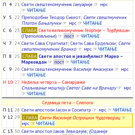
П
4
21
Свети свештеномученик Јануарије
☞
мрс
☞
ЧИТАЊЕ
У
5
22
Преподобни Теодор Сикеот
;
Свети свештмученик
Платон Бањалучки
☞
мрс
☞
ЧИТАЊЕ
С
6
23
СЛАВА
Свети великомученик Георгије – Ђурђевдан
(Преполовљење)
☞
пост
☞
ЧИТАЊЕ
Ч
7
24
Свети Сава Стратилат
;
Свети Сава Ердељски
;
Свети
свештеномученик Бранко
☞
мрс
☞
ЧИТАЊЕ
П
8
25
СЛАВА
Свети апостол и јеванђелист Марко –
Марковдан
☞
пост
☞
ЧИТАЊЕ
С
9
26
Свети свештеномученик Василије Амасијски
☞
мрс
☞
ЧИТАЊЕ
Н
10
27
Недеља четврта – Самарјанке
Спаљивање моштију Светог Саве на Врачару
☞
мрс
☞
ЧИТАЊЕ
Седмица пета – Слепога
П
11
28
Свети апостоли Јасон и Сосипатр
☞
мрс
☞
ЧИТАЊЕ
У
12
29
СЛАВА
Свети Василије Острошки Чудотворац
☞
мрс
☞
ЧИТАЊЕ
С
13
30
Свети апостол Јаков Зеведејев
;
(Оданије