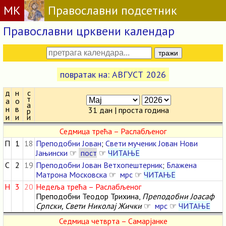
МК
Православни подсетник
Православни црквени календар
повратак на: АВГУСТ 2026
д
н
с
т
а
о
а
н
в
31 дан | проста година
р
и
и
и
Седмица трећа – Раслабљеног
П
1
18
Преподобни Јован
;
Свети мученик Јован Нови
Јањински
☞
пост
☞
ЧИТАЊЕ
С
2
19
Преподобни Јован Ветхопештерник
;
Блажена
Матрона Московска
☞
мрс
☞
ЧИТАЊЕ
Н
3
20
Недеља трећа – Раслабљеног
Преподобни Теодор Трихина,
Преподобни Јоасаф
Српски, Свети Николај Жички
☞
мрс
☞
ЧИТАЊЕ
Седмица четврта – Самарјанке