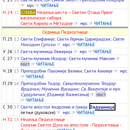
☞
мрс
☞
ЧИТАЊЕ
Н
24
11
СЛАВА
Недеља шеста – Светих Отаца Првог
васељенског сабора
Свети Кирило и Методије
☞
мрс
☞
ЧИТАЊЕ
Седмица Педесетнице
П
25
12
Свети Епифаније
;
Свети Герман Цариградски
;
Свети
Никодим Српски
☞
мрс
☞
ЧИТАЊЕ
У
26
13
Света мученица Гликерија
☞
мрс
☞
ЧИТАЊЕ
С
27
14
Свети мученик Исидор
;
Свети мученик Максим
☞
пост
☞
ЧИТАЊЕ
Ч
28
15
Преподобни Пахомије Велики
;
Свети Ахилије
☞
мрс
☞
ЧИТАЊЕ
П
29
16
Преподобни Тодор
;
Свештеномученик Теодор
Вршачки
;
Мученик Вукашин
;
Св. Викентије и муч.
Сурдулички
;
(Оданије Вазнесења)
☞
пост
☞
ЧИТАЊЕ
С
30
17
Свети апостол Андроник и Јунија
;
Задушнице
летње (духовске) ☞
мрс
☞
ЧИТАЊЕ
Н
31
18
Недеља Педесетнице
Силазак Светог Духа на апостоле - Педесетница -