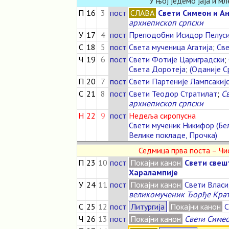
У њој једемо јаја и м
П
16
3
пост
СЛАВА
Свети Симеон и А
архиепископ српски
У
17
4
пост
Преподобни Исидор Пелус
С
18
5
пост
Света мученица Агатија
;
Све
Ч
19
6
пост
Свети Фотије Цариградски
;
Света Доротеја
;
(Оданије С
П
20
7
пост
Свети Партеније Лампсакиј
С
21
8
пост
Свети Теодор Стратилат
;
Св
архиепископ српски
Н
22
9
пост
Недеља сиропусна
Свети мученик Никифор (Бе
Велике покладе, Прочка)
Седмица прва поста – Ч
П
23
10
пост
Покајни канон
Свети све
Харалампије
У
24
11
пост
Покајни канон
Свети Власи
великомученик Ђорђе Кра
С
25
12
пост
Литургија
Покајни канон
С
Ч
26
13
пост
Покајни канон
Свети Симе