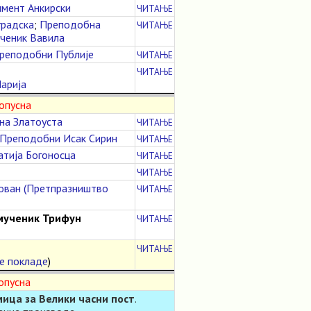
имент Анкирски
ЧИТАЊЕ
градска
;
Преподобна
ЧИТАЊЕ
ченик Вавила
реподобни Публије
ЧИТАЊЕ
ЧИТАЊЕ
арија
опусна
на Златоуста
ЧИТАЊЕ
Преподобни Исак Сирин
ЧИТАЊЕ
атија Богоносца
ЧИТАЊЕ
ЧИТАЊЕ
Јован (Претпразништво
ЧИТАЊЕ
мученик Трифун
ЧИТАЊЕ
ЧИТАЊЕ
е покладе
)
опусна
ица за Велики часни пост
.