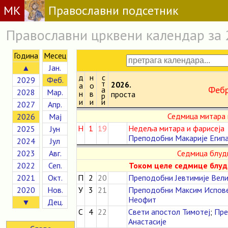
МК
Православни подсетник
Православни црквени календар за 
Година
Месец
▲
Јан.
д
н
с
2029
Феб.
т
2026.
а
о
Феб
а
2028
Мар.
н
в
проста
р
и
и
и
2027
Апр.
Седмица митара 
2026
Мај
Н
1
19
Недеља митара и фарисеја
2025
Јун
Преподобни Макарије Егип
2024
Јул
2023
Авг.
Седмица блуд
2022
Сеп.
Током целе седмице блудн
2021
Окт.
П
2
20
Преподобни Јевтимије Вел
2020
Нов.
У
3
21
Преподобни Максим Испов
Неофит
▼
Дец.
С
4
22
Свети апостол Тимотеј
;
Пре
Анастасије