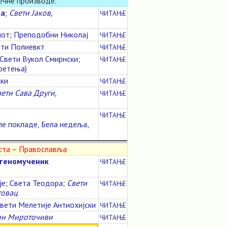
лечне производе.
на
;
Свети Јаков,
ЧИТАЊЕ
иот
;
Преподобни Николај
ЧИТАЊЕ
ти Полиевкт
ЧИТАЊЕ
Свети Вукол Смирнски
;
ЧИТАЊЕ
ретења)
ски
ЧИТАЊЕ
ети Сава Други,
ЧИТАЊЕ
ЧИТАЊЕ
ле покладе, Бела недеља,
иста – Православља
штеномученик
ЧИТАЊЕ
је
;
Света Теодора
;
Свети
ЧИТАЊЕ
товац
вети Мелетије Антиохијски
ЧИТАЊЕ
он Мироточиви
ЧИТАЊЕ