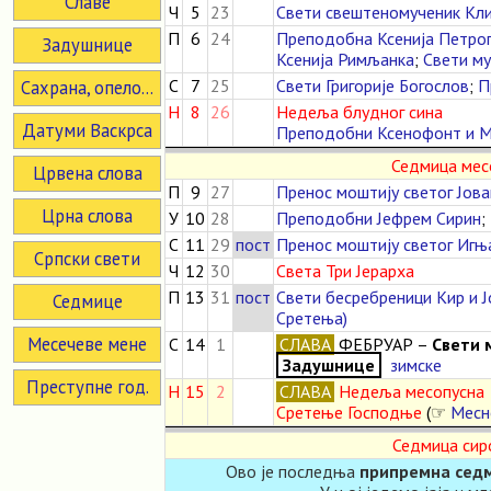
Славе
Ч
5
23
Свети свештеномученик Кл
П
6
24
Преподобна Ксенија Петро
Задушнице
Ксенија Римљанка
;
Свети му
С
7
25
Свети Григорије Богослов
;
П
Сахрана, опело...
Н
8
26
Недеља блудног сина
Датуми Васкрса
Преподобни Ксенофонт и М
Седмица мес
Црвена слова
П
9
27
Пренос моштију светог Јова
Црна слова
У
10
28
Преподобни Јефрем Сирин
;
С
11
29
пост
Пренос моштију светог Игњ
Српски свети
Ч
12
30
Света Три Јерарха
П
13
31
пост
Свети бесребреници Кир и 
Седмице
Сретења)
Месечеве мене
С
14
1
СЛАВА
ФЕБРУАР –
Свети 
Задушнице
зимске
Преступне год.
Н
15
2
СЛАВА
Недеља месопусна
Сретење Господње
(☞
Месн
Седмица сир
Ово је последња
припремна седм