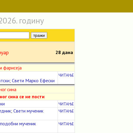
2026. годину
руар
28 дана
и фарисеја
ЧИТАЊЕ
атски
;
Свети Марко Ефески
ног сина
ог сина се не пости
ики
ЧИТАЊЕ
едник
;
Свети мученик
ЧИТАЊЕ
подобни мученик
ЧИТАЊЕ