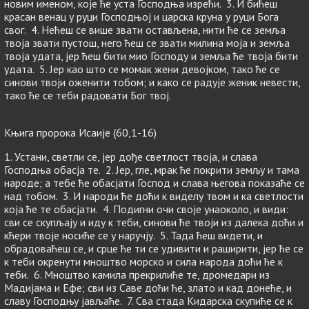
новим именом, које ће уста Господња изрећи. 3. И бићеш
красан венац у руци Господњој и царска круна у руци Бога
свог. 4. Нећеш се више звати остављена, нити ће се земља
твоја звати пустош, него ћеш се звати милина моја и земља
твоја удата, јер ћеш бити мио Господу и земља ће твоја бити
удата. 5. Јер као што се момак жени девојком, тако ће се
синови твоји оженити тобом; и како се радује женик невести,
тако ће се теби радовати Бог твој.
Књига пророка Исаије (60,1-16)
1. Устани, светли се, јер дође светлост твоја, и слава
Господња обасја те. 2. Јер, гле, мрак ће покрити земљу и тама
народе; а тебе ће обасјати Господ и слава његова показаће се
над тобом. 3. И народи ће доћи к виделу твом и ка светлости
која ће те обасјати. 4. Подигни очи своје унаоколо, и види:
сви се скупљају и иду к теби, синови ће твоји из далека доћи и
кћери твоје носиће се у наручју. 5. Тада ћеш видети, и
обрадоваћеш се, и срце ће ти се удивити и раширити, јер ће се
к теби окренути мноштво морско и сила народа доћи ће к
теби. 6. Мноштво камила прекрилиће те, дромедари из
Мадијама и Ефе; сви из Саве доћи ће, злато и кад донеће, и
славу Господњу јављаће. 7. Сва стада Кидарска скупиће се к