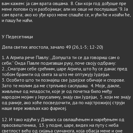
вам кажем: ја сам врата овцама. 8. Сви који год дођоше пре
мене лопови су и разбојници; али их овце не послушаше.“9. Ја
сам врата; ако ко уђе кроз мене спашће се, и ући ће и изаћи ће,
и пашу ће наћи.
У Педесетници
Дела светих апостола, зачало 49 (26,1-5; 12-20)
1. А Агрипа рече Павлу: „Допушта ти се да говориш сам о
себи.” Онда Павле подигавши руку, поче своју одбрану:
2. „Сматрам себе срећним, царе Агрипа, што ћу се данас пред
тобом бранити од свега за што ме оптужују Јудејци.
3. Особито што ти познајеш све јудејске обичаје и спорове.
Зато те молим да ме стрпљиво саслушаш. 4. Моје, дакле,
живљење од младости, које је од почетка било међу
народом мојим у Јерусалиму, знају сви Јудејци, 5. који ме знају
од раније, ако хоће посведочити, да по најстрожијој струји
наше вере живљах као фарисеј.
12. И тако идући у Дамаск са овлашћењем и наређењем од
првосвештеника, 13. у подне, царе, видех на путу с неба
светлост већу од сијања сунчанога, која обасја мене и оне