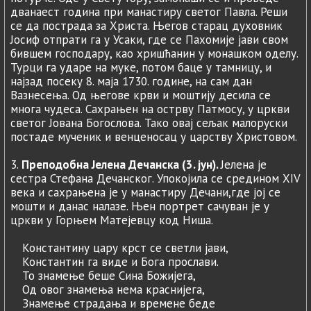
дванаест година при манастиру светог Павла. Реши
се да пострада за Христа. Његов старац духовник
Јосиф отпрати га у Усаки, где се Пахомије јави свом
бившем господару, као хришћанин у монашком оделу.
Турци га ударе на муке, потом баце у тамницу, и
најзад посеку 8. маја 1730. године, на сам дан
Вазнесења. Од његове крви и моштију десила се
многа чудеса. Сахрањен на острву Патмосу, у цркви
светог Јована Богослова. Тако овај сељак малоруски
постаде мученик и венценосац у царству Христовом.
3.
Преподобна Јелена Дечанска (3. јун).
Јелена је
сестра Стефана Дечанског. Упокојила се средином XIV
века и сахрањена је у манастиру Дечани,где јој се
мошти и данас налазе. Њен портрет сачуван је у
цркви у Горњем Матејевцу код Ниша.
Константину цару крст се светли јави,
Константин га виде и Бога прослави.
To знамење беше Сина Божијега,
Од овог знамења нема краснијега,
Знамење страдања и времене беде