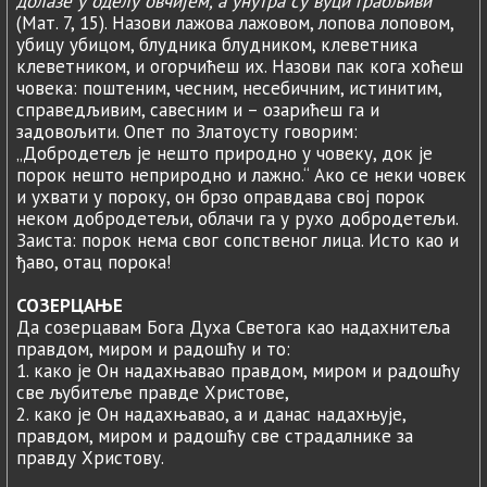
долазе у оделу овчијем, a унутра су вуци грабљиви
(Мат. 7, 15). Назови лажова лажовом, лопова лоповом,
убицу убицом, блудника блудником, клеветника
клеветником, и огорчићеш их. Назови пак кога хоћеш
човека: поштеним, чесним, несебичним, истинитим,
справедљивим, савесним и – озарићеш га и
задовољити. Опет по Златоусту говорим:
„Добродетељ је нешто природно у човеку, док је
порок нешто неприродно и лажно.“ Ако се неки човек
и ухвати у пороку, он брзо оправдава свој порок
неком добродетељи, облачи га у рухо добродетељи.
Заиста: порок нема свог сопственог лица. Исто као и
ђаво, отац порока!
СОЗЕРЦАЊЕ
Да созерцавам Бога Духа Светога као надахнитеља
правдом, миром и радошћу и то:
1. како је Он надахњавао правдом, миром и радошћу
све љубитеље правде Христове,
2. како је Он надахњавао, a и данас надахњује,
правдом, миром и радошћу све страдалнике за
правду Христову.