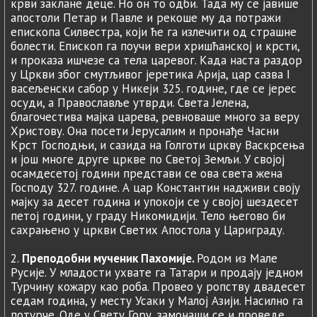
крви заклане деце. Но он то одби. Тада му се јавише
апостоли Петар и Павле и рекоше му да потражи
епископа Силвестра, који ће га излечити од страшне
болести. Епископ га поучи вери хришћанској и крсти,
и проказа ишчезе са тела царевог. Када наста раздор
у Цркви због смутљивог јеретика Арија, цар сазва I
васељенски сабор у Никеји 325. године, где се јерес
осуди, а Православље утврди. Света Јелена,
благочестива мајка царева, ревноваше много за веру
Христову. Она посети Јерусалим и пронађе Часни
Крст Господњи, и сазида на Голготи цркву Васкрсења
и још многе друге цркве по Светој Земљи. У својој
осамдесетој години представи се ова света жена
Господу 327. године. А цар Константин надживи своју
мајку за десет година и упокоји се у својој шездесет
петој години, у граду Никомидији. Тело његово би
сахрањено у цркви Светих Апостола у Цариграду.
2.
Преподобни мученик Пахомије.
Родом из Мале
Русије. У младости ухвате га Татари и продају једном
Турчину кожару као роба. Провео у ропству двадесет
седам година, у месту Усаки у Малој Азији. Насилно га
потурче. Оде у Свету Гору, замонаши се и проведе