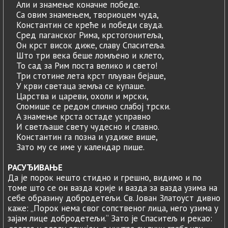
Али и знамење коначне победе.
Са овим знамењем, твориоцем чуда,
Константин се креће и победи свуда.
Сред паганског Рима, крстогонитеља,
Он крст висок диже, славу Спаситеља.
Што три века беше ломљено и клето,
To сад за Рим поста велико и свето!
Три стотине лета крст пљуван бејаше,
У крви светаца земља се купаше.
Царства и цареви, охоли и мрски,
Сломише се редом слично слабој трски.
A знамење крста остаде усправно
И светљаше свету чудесно и славно.
Константин га позна и уздиже више,
Зато му се име у календар пише.
РАСУЂИВАЊЕ
Да је порок нешто стидно и грешно, видимо и по
томе што се он вазда крије и вазда за вазда узима на
себе образину добродетељи. Св. Јован Златоуст дивно
каже: „Порок нема свог сопственог лица, него узима у
зајам лице добродетељи.“ Зато је Спаситељ и рекао: