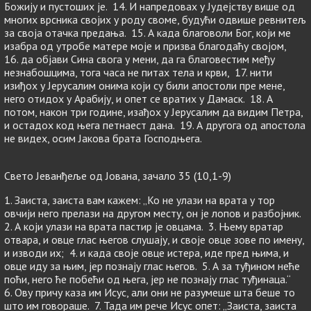
Божију и пустоших је. 14. И напредовах у Јудејству више од
многих врсника својих у роду своме, будући одвише ревнитељ
за своја отачка предања. 15. А када благоволи Бог, који ме
изабра од утробе матере моје и призва благодаћу својом,
16. да објави Сина свога у мени, да га благовестим међу
незнабошцима, тога часа не питах тела и крви, 17. нити
изиђох у Јерусалим онима који су били апостоли пре мене,
него отидох у Арабију, и опет се вратих у Дамаск. 18. А
потом, након три године, изађох у Јерусалим да видим Петра,
и остадох код њега петнаест дана. 19. А другога од апостола
не видех, осим Јакова брата Господњега.
Свето Јеванђеље од Јована, зачало 35 (10,1-9)
1. Заиста, заиста вам кажем: „Ко не улази на врата у тор
овчији него прелази на другом месту, он је лопов и разбојник.
2. А који улази на врата пастир је овцама. 3. Њему вратар
отвара, и овце глас његов слушају, и своје овце зове по имену,
и изводи их; 4. и када своје овце истера, иде пред њима, и
овце иду за њим, јер познају глас његов. 5. А за туђином неће
поћи, него ће побећи од њега, јер не познају глас туђинаца.“
6. Ову причу каза им Исус, али они не разумеше шта беше то
што им говораше. 7. Тада им рече Исус опет: „Заиста, заиста