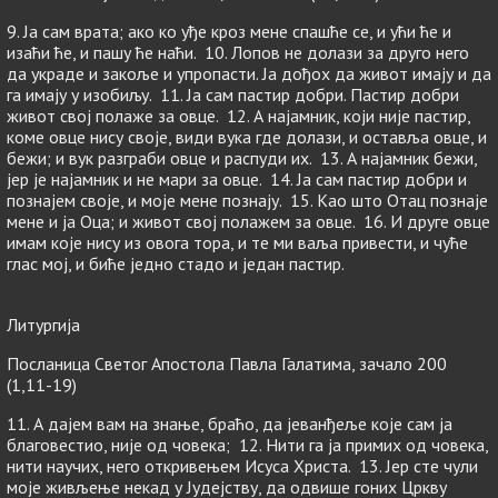
9. Ја сам врата; ако ко уђе кроз мене спашће се, и ући ће и
изаћи ће, и пашу ће наћи. 10. Лопов не долази за друго него
да украде и закоље и упропасти. Ја дођох да живот имају и да
га имају у изобиљу. 11. Ја сам пастир добри. Пастир добри
живот свој полаже за овце. 12. А најамник, који није пастир,
коме овце нису своје, види вука где долази, и оставља овце, и
бежи; и вук разграби овце и распуди их. 13. А најамник бежи,
јер је најамник и не мари за овце. 14. Ја сам пастир добри и
познајем своје, и моје мене познају. 15. Као што Отац познаје
мене и ја Оца; и живот свој полажем за овце. 16. И друге овце
имам које нису из овога тора, и те ми ваља привести, и чуће
глас мој, и биће једно стадо и један пастир.
Литургија
Посланица Светог Апостола Павла Галатима, зачало 200
(1,11-19)
11. А дајем вам на знање, браћо, да јеванђеље које сам ја
благовестио, није од човека; 12. Нити га ја примих од човека,
нити научих, него откривењем Исуса Христа. 13. Јер сте чули
моје живљење некад у Јудејству, да одвише гоних Цркву