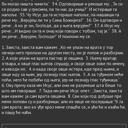
би могао ништа чинити.“ 34. Одговорише и рекоше му: „Ти си
се родио сав у гресима, па ти нас да учиш?“ И истераше га
напоље. 35. Чу Исус да га истераше напоље, па нашавши га
рече му: „Верујеш ли ти у Сина Божијега?“ 36. Он одговори и
рече: „А ко је он, Господе, да у њега верујем?“ 37. А Исус му
рече: „И видио си га и онај који говори с тобом, тај је.“ 38. А
он рече: „Верујем, Господе!“ И поклони му се.
1. Заиста, заиста вам кажем: „Ко не улази на врата у тор
овчији него прелази на другом месту, он је лопов и разбојник.
2. А који улази на врата пастир је овцама. 3. Њему вратар
отвара, и овце глас његов слушају, и своје овце зове по имену,
и изводи их; 4. и када своје овце истера, иде пред њима, и
овце иду за њим, јер познају глас његов. 5. А за туђином неће
поћи, него ће побећи од њега, јер не познају глас туђинаца.“
6. Ову причу каза им Исус, али они не разумеше шта беше то
што им говораше. 7. Тада им рече Исус опет: „Заиста, заиста
вам кажем: ја сам врата овцама. 8. Сви који год дођоше пре
мене лопови су и разбојници; али их овце не послушаше.“9. Ја
сам врата; ако ко уђе кроз мене спашће се, и ући ће и изаћи ће,
и пашу ће наћи.