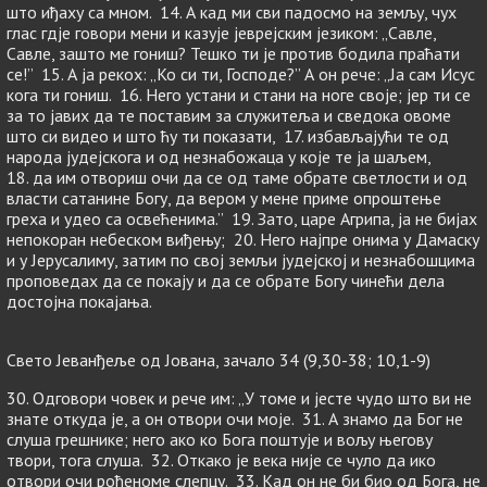
што иђаху са мном. 14. А кад ми сви падосмо на земљу, чух
глас гдје говори мени и казује јеврејским језиком: „Савле,
Савле, зашто ме гониш? Тешко ти је против бодила праћати
се!” 15. А ја рекох: „Ко си ти, Господе?” А он рече: „Ја сам Исус
кога ти гониш. 16. Него устани и стани на ноге своје; јер ти се
за то јавих да те поставим за служитеља и сведока овоме
што си видео и што ћу ти показати, 17. избављајући те од
народа јудејскога и од незнабожаца у које те ја шаљем,
18. да им отвориш очи да се од таме обрате светлости и од
власти сатанине Богу, да вером у мене приме опроштење
греха и удео са освећенима.” 19. Зато, царе Агрипа, ја не бијах
непокоран небеском виђењу; 20. Него најпре онима у Дамаску
и у Јерусалиму, затим по свој земљи јудејској и незнабошцима
проповедах да се покају и да се обрате Богу чинећи дела
достојна покајања.
Свето Јеванђеље од Јована, зачало 34 (9,30-38; 10,1-9)
30. Одговори човек и рече им: „У томе и јесте чудо што ви не
знате откуда је, а он отвори очи моје. 31. А знамо да Бог не
слуша грешнике; него ако ко Бога поштује и вољу његову
твори, тога слуша. 32. Откако је века није се чуло да ико
отвори очи рођеноме слепцу. 33. Кад он не би био од Бога, не