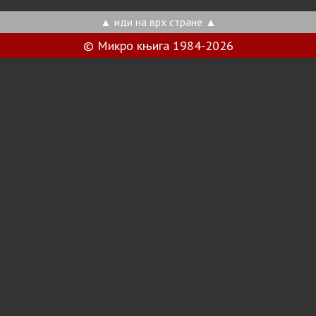
▲ иди на врх стране ▲
© Микро књига 1984-2026