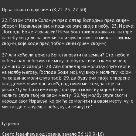
Прва књига о царевима (8,22-23; 27-30)
22. Потом стаде Соломун пред олтар Господњи пред свијем
збором Израиљевијем, и подиже руке своје к небу, 23. И рече:
„Господе Боже Израиљев! Нема Бога таквога какав си ти горе
на небу ни доле на земљи, који чуваш завет и милост слугама
својим, које ходе пред тобом свим срцем својим;
27. Али хоће ли доиста Бог становати на земљи? Ето, небо и
небеса над небесима не могу те обухватити, а камоли овај
дом што га сазида? 28. Али погледај на молитву слуге свог и
на молбу његову, Господе Боже мој, чуј вику и молитву, којом
ти се данас моли слуга твој; 29. да буду очи твоје отворене
над домом овим дан и ноћ, над овим местом, за које си
рекао: 'Ту ће бити име моје;' да чујеш молитву којом ће се
молити слуга твој на овом месту. 30. Чуј молбу слуге свог и
народа свог Израиља, којом ће се молити на овом месту; чуј с
места где станујеш, с неба, чуј, и смилуј се."
Јутрења
Свето Јеванђеље од Јована, зачало 36 (10,9-16)