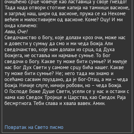
очишћено срце човечје као ластавица у своје гнездо!
Тада нада отвори стотине капија на тамници васионе,
и загрљај наш, шири од васионе, пружа се ка Некоме
већем и милостивијем од васионе. Коме? Оцу! И ми
онда кличемо:
Авва, Оче!
Сведочанство о Богу, које долази кроз очи, може нас
и довести у сумњу да смо и ми чеда Божја. Али
сведочанство, које нам долази из срца, од Духа
Божјега, не оставља ни најмање сумње. То Бог
сведочи о Богу. Какве ту може бити сумње? И милује
нас Бог Дух Свети у самоме срцу бића нашег. Какве
ту може бити сумње? Не; него тада ми знамо и
осећамо сасвим поуздано, да је Бог-Отац, а ми – чеда
Божја. Ничије слуге, ничији робови, но – чеда Божја.
О Господе Боже Душе Свети, усели се у нас и остани с
нама као Сведок Тројице и Царства, као Сведок Раја
бесмртнога. Теби слава и хвала вавек. Амин.
Повратак на Свето писмо