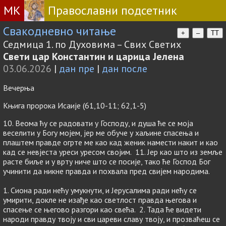
МК
Православни подсетник
Свакодневно читање
+
–
TT
Седмица 1. по Духовима – Свих Светих
Свети цар Константин и царица Јелена
03.06.2026
|
дан пре
|
дан после
Вечерња
Књига пророка Исаије (61,10-11; 62,1-5)
10. Веома ћу се радовати у Господу, и душа ће се моја
веселити у Богу мојем, јер ме обуче у хаљине спасења и
плаштем правде огрте ме као кад женик намести накит и као
кад се невјеста уреси уресом својим. 11. Јер као што из земље
расте биље и у врту ниче што се посије, тако ће Господ Бог
учинити да никне правда и похвала пред свијем народима.
1. Сиона ради нећу умукнути, и Јерусалима ради нећу се
умирити, докле не изађе као светлост правда његова и
спасење се његово разгори као свећа. 2. Тада ће видети
народи правду твоју и сви цареви славу твоју, и прозваћеш се