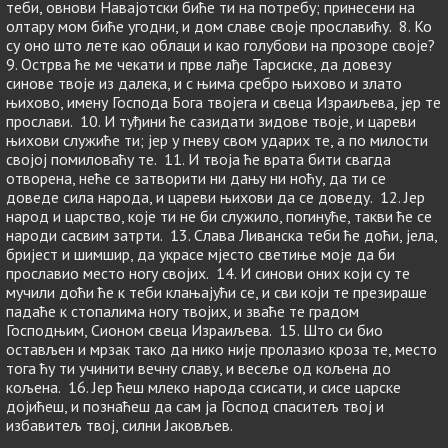
теби, овнови Навајотски биће ти на потребу; принесени на
олтару мом биће угодни, и дом славе своје прославићу. 8. Ко
су оно што лете као облаци и као голубови на прозоре своје?
9. Острва ће ме чекати и прве лађе Тарсиске, да довезу
синове твоје из далека, и с њима сребро њихово и злато
њихово, имену Господа Бога твојега и свеца Израиљева, јер те
прослави. 10. И туђини ће сазидати зидове твоје, и цареви
њихови служиће ти; јер у гневу свом ударих те, а по милости
својој помиловаћу те. 11. И твоја ће врата бити свагда
отворена, неће се затворити ни дању ни ноћу, да ти се
доведе сила народа, и цареви њихови да се доведу. 12. Јер
народ и царство, које ти не би служило, погинуће, такви ће се
народи сасвим затрти. 13. Слава Ливанска теби ће доћи, јела,
бријест и шимшир, да украсе мјесто светиње моје да би
прославио место ногу својих. 14. И синови оних који су те
мучили доћи ће к теби клањајући се, и сви који те презираше
падаће к стопалима ногу твојих, и зваће те градом
Господњим, Сионом свеца Израиљева. 15. Што си био
остављен и мрзак тако да нико није пролазио кроза те, место
тога ћу ти учинити вечну славу, и весеље од кољена до
кољена. 16. Јер ћеш млеко народа ссисати, и сисе царске
дојићеш, и познаћеш да сам ја Господ спаситељ твој и
избавитељ твој, силни Јаковљев.