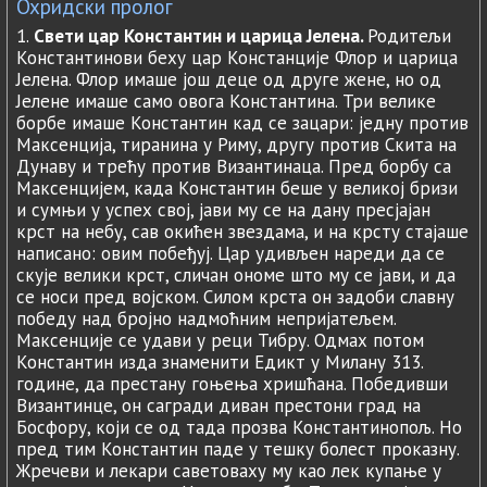
Охридски пролог
1.
Свети цар Константин и царица Јелена.
Родитељи
Константинови беху цар Констанције Флор и царица
Јелена. Флор имаше још деце од друге жене, но од
Јелене имаше само овога Константина. Три велике
борбе имаше Константин кад се зацари: једну против
Максенција, тиранина у Риму, другу против Скита на
Дунаву и трећу против Византинаца. Пред борбу са
Максенцијем, када Константин беше у великој бризи
и сумњи у успех свој, јави му се на дану пресјајан
крст на небу, сав окићен звездама, и на крсту стајаше
написано: овим побеђуј. Цар удивљен нареди да се
скује велики крст, сличан ономе што му се јави, и да
се носи пред војском. Силом крста он задоби славну
победу над бројно надмоћним непријатељем.
Максенције се удави у реци Тибру. Одмах потом
Константин изда знаменити Едикт у Милану 313.
године, да престану гоњења хришћана. Победивши
Византинце, он сагради диван престони град на
Босфору, који се од тада прозва Константинопољ. Но
пред тим Константин паде у тешку болест проказну.
Жречеви и лекари саветоваху му као лек купање у