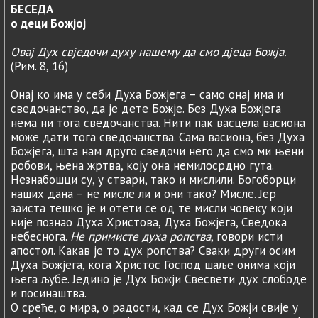
БЕСЕДА
о деци Божјој
Овај Дух свједочи духу нашему да смо дјеца Божја.
(Рим. 8, 16)
Онај ко има у себи Духа Божјега – само онај има и
сведочанство, да је дете Божје. Без Духа Божјега
нема ни тога сведочанства. Нити пак васцела васиона
може дати тога сведочанства. Сама васиона, без Духа
Божјега, шта нам друго сведочи него да смо ми њени
робови, њена жртва, коју она немилосрдно гута.
Незнабошци су, у ствари, тако и мислили. Богоборци
наших дана – не мисле ли и они тако? Мисле. Јер
заиста тешко је и отети се од те мисли човеку који
није познао Духа Христова, Духа Божјега, Сведока
небеснога.
Не примисте духа ропства
, говори исти
апостол. Какав је то дух ропства? Сваки други осим
Духа Божјега, кога Христос Господ шаље онима који
њега љубе. Једино је Дух Божји Свесвети дух слободе
и посинаштва.
О среће, о мира, о радости, кад се Дух Божји свије у