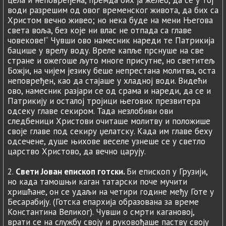
цела и неповређена, премда бих ја желео, да се у тој
води разрешим од овог временског живота, да бих са
Христом вечно живео; но нека буде на мени Његова
света воља, без које ни влас не отпада са главе
човекове!“ Чувши ово намесник нареди те Патрикија
бацише у врелу воду. Вреле капље прснуше на све
стране и ожегоше љуто многе присутне, но светитељ
Божји, на чијем језику беше непрестана молитва, оста
неповређен, као да стајаше у хладној води. Видећи
ово, намесник разјари се од срама и нареди, да се и
Патрикију и осталој тројици његових презвитера
одсеку главе секиром. Тада незлобиви ови
следбеници Христови очиташе молитву и положише
своје главе под секиру џелатску. Када им главе беху
одсечене, душе њихове веселе узнеше се у светло
царство Христово, да вечно царују.
2.
Свети Јован епископ готски.
Би епископ у Грузији,
но када тамошњи каган татарски поче мучити
хришћане, он се удаљи на четири године међу Готе у
Бесарабију. (Готска епархија образована за време
Константина Великог). Чувши о смрти кагановој,
врати се на службу своју и руковођаше паству своју