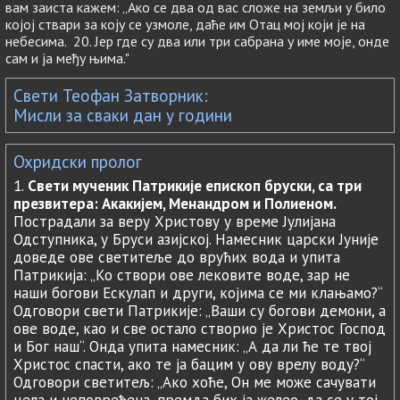
вам заиста кажем: „Ако се два од вас сложе на земљи у било
којој ствари за коју се узмоле, даће им Отац мој који је на
небесима. 20. Јер где су два или три сабрана у име моје, онде
сам и ја међу њима."
Свети Теофан Затворник:
Мисли за сваки дан у години
Охридски пролог
1.
Свети мученик Патрикије епископ бруски, са три
презвитера: Акакијем, Менандром и Полиеном.
Пострадали за веру Христову у време Јулијана
Одступника, у Бруси азијској. Намесник царски Јуније
доведе ове светитеље до врућих вода и упита
Патрикија: „Ко створи ове лековите воде, зар не
наши богови Ескулап и други, којима се ми клањамо?“
Одговори свети Патрикије: „Ваши су богови демони, а
ове воде, као и све остало створио је Христос Господ
и Бог наш“. Онда упита намесник: „А да ли ће те твој
Христос спасти, ако те ја бацим у ову врелу воду?“
Одговори светитељ: „Ако хоће, Он ме може сачувати