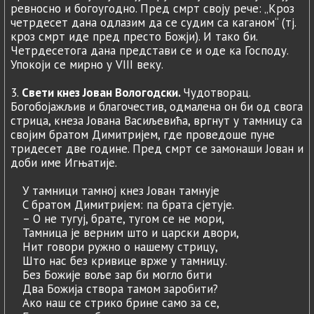
ревносно и богоугодно. Пред смрт своју рече: „Кроз
четрдесет дана одлазим да се судим са каганом“ (тј.
кроз смрт иде пред престо Божји). И тако би.
Четрдесетога дана представи се и оде ка Господу.
Упокоји се мирно у VIII веку.
3.
Свети кнез Јован Вологодски.
Чудотворац.
Богобојажљив и благочестив, одмалена он би од свога
стрица, кнеза Јована Васиљевића, вргнут у тамницу са
својим братом Димитријем, где проведоше пуне
тридесет две године. Пред смрт се замонаши Јован и
доби име Игњатије.
У тамници тамној кнез Јован тамнује
C братом Димитријем: па брата сјетује.
– О не тугуј, брате, тугом се не мори,
Тамница је верним што и царски двори,
Нит говори ружно o нашему стрицу,
Што нас без кривице врже у тамницу.
Без Божије воље зар би могло бити
Два Божија створа тамом заробити?
Ако наш се стрико брине само за се,