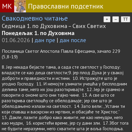
МК
Православни подсетник
Свакодневно читање
+
–
TT
Седмица 1. по Духовима – Свих Светих
Понедељак 1. по Духовима
01.06.2026
|
дан пре
|
дан после
Посланица Светог Апостола Павла Ефесцима, зачало 229
(5,8-19)
8. Јер некада бејасте тама, а сада сте светлост у Господу:
владајте се као деца светлости;9. јер плод Духа је у свакој
доброти и праведности и истини. 10. Истражујте што је
угодно Господу. 11. И немојте узимати учешћа у бесплодним
делима таме, него их још разоткривајте. 12. Јер је срамно и
говорити о ономе што они тајно чине. 13. А све што се
разоткрива светлошћу се обелодањује; јер све што је
обелодањено излази на светлост. 14. Зато вели: „Устани ти
који спаваш и васкрсни из мртвих, и обасјаће те Христос.”
15. Дакле, пазите добро како живите, не као немудри, него
као мудри, 16. користећи време, јер су дани зли. 17. Због тога
не будите неразумни, него схватите шта је воља Господња.