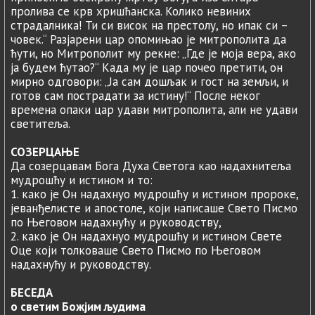
пролива се крв хришћанска. Колико невиних
страдалника! Ти си висок на престолу, но ипак си –
човек.“ Разјарени цар опомињао је митрополита да
ћути, но Митрополит му рекне: „Где је моја вера, ако
ја будем ћутао?“ Када му је цар почео претити, он
мирно одговори: „Ја сам дошљак и гост на земљи, и
готов сам пострадати за истину!“ После неког
времена опаки цар удави митрополита, али не удави
светитеља.
СОЗЕРЦАЊЕ
Да созерцавам Бога Духа Светога као надахнитеља
мудрошћу и истином и то:
1. како је Он надахнуо мудрошћу и истином пророке,
јеванђелисте и апостоле, који написаше Свето Писмо
по Његовом надахнућу и руководству,
2. како је Он надахнуо мудрошћу и истином Свете
Оце који толковаше Свето Писмо по Његовом
надахнућу и руководству.
БЕСЕДА
о светим Божјим људима