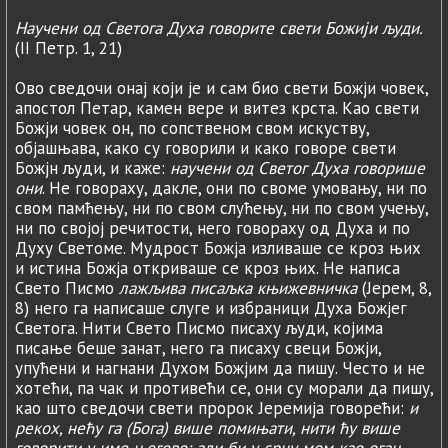
Научени од Светога Духа говорите свети Божији људи.
(II Петр. 1, 21)
Ово сведочи онај који је и сам био свети Божји човек,
апостол Петар, камен вере и витез крста. Као свети
Божји човек он, по сопственом свом искуству,
објашњава, како су говорили и како говоре свети
Божјн људи, и каже:
научени од Светог Духа говорише
они
. Не говораху, дакле, они по своме умовању, ни по
свом памћењу, ни по свом слућењу, ни по свом учењу,
ни по својој речитости, него говораху од Духа и по
Духу Светоме. Мудрост Божја изливаше се кроз њих
и истина Божја откриваше се кроз њих. Не написа
Свето Писмо
лажљива писаљка књижевничка
(Јерем, 8,
8) него га написаше слуге и избраници Духа Божјег
Светога. Нити Свето Писмо писаху људи, којима
писање беше занат, него га писаху свеци Божји,
упућени и нагнани Духом Божјим да пишу. Често и не
хотећи, па чак и противећи се, они су морали да пишу,
као што сведочи свети пророк Јеремија говорећи:
и
рекох, нећу га (Бога) више помињати, нити ћу више