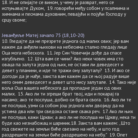
18. И не опијајте се вином, у чему је разврат, него се
испуњавајте Духом, 19. говорећи међу собом у псалмима и
химнама и песмама духовним, певајући и појући Господу у
срцу своме;
Јеванђеље Матеј зачало 75 (18,10-20)
10. Гледајте да не презрете једнога од малих ових; јер вам
кажем да анђели њихови на небесима стално гледају лице
Оца мога небескога. 11. Јер Син Човечији дође да спасе
изгубљено. 12. Шта вам се чини? Ако неки човек има сто
оваца па залута једна од њих, не остави ли деведесет и
девет у планини, и иде те тражи ону залуталу? 13. И ако се
догоди да је нађе, заиста вам кажем да се њој радује више
него оним деведесет и девет што нису залутале. 14. Тако није
воља Оца вашега небескога да пропадне један од ових
малих. 15. Ако ли ти згреши брат твој, иди и покарај га
насамо; ако те послуша, добио си брата свога. 16. Ако ли те
не послуша, узми са собом још једнога или двојицу да на
устима два или три сведока остане свака реч. 17. Ако ли њих
не послуша, кажи Цркви; а ако ли не послуша ни Цркву, нека ти
буде као незнабожац и цариник.18. Заиста вам кажем: „Што
год свежете на земљи биће свезано на небу, и што год
раздрешите на земљи биће раздрешено на небу." 19. Опет