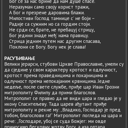
Бог се за нас брине да нам душе спасе.
Неразуман само своју корист тражи,
A Бог и презрене даровима блажи.
Милостиви Господ тамнице с’ не боји –
Радије са сужним но са гордим стоји.
Нe срди се, брате, не пребацуј стрицу,
Бог једини знаде међ’ нама правицу.
Стрица једним путем нас другим спасава,
Поклони cе Богу. Богу нек је слава!
РАСУЂИВАЊЕ
Велики јерарси, стубови Цркве Православне, умели су
да сједине у свом карактеру кротост и одлучност,
кротост према праведницима и покајницима и
одлучност према непокајаним крвницима. Једне
недеље, после свете службе, приђе цар Иван Грозни
митрополиту Филипу да прими благослов.
Митрополит се правио да не види цара и гледао је у
икону Спаситељеву. Тада царев ађутант приђе
митрополиту и рекне му: „Владико, Господар је пред
тобом, благослови га!“ Митрополит погледа на цара и
рече: „Господаре, убој се суда Божјег: ми овде
приносимо бескрвну жртву Богу, a иза олтара