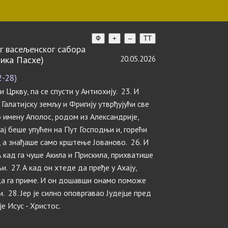
Ф
+
–
TT
г васељенског сабора
ика Пасхе)
20.05.2026
2-28)
 Цркву, па се спусти у Антиохију. 23. И
Галатијску земљу и Фригију утврђујући све
по имену Аполос, родом из Александрије,
вај беше упућен на Пут Господњи и, горећи
, а знађаше само крштење Јованово. 26. И
А кад га чуше Акила и Прискила, прихватише
. 27. А кад он хтеде да пређе у Ахају,
да га приме. И он дошавши онамо поможе
. 28. Јер је силно оповргавао Јудејце пред
е Исус - Христос.