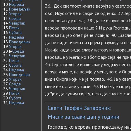
10
Недеља
36. „Док светлост имате верујте у светло
11
Понедељак
ово, Исус отиде и сакри се од њих. 37. Ј
12
Уторак
13
Среда
не вероваху у њега; 38. да се испуни реч 
14
Четвртак
верова проповеди нашој? И рука Господња
15
Петак
16
Субота
веровати, јер опет рече Исаија: 40. „Зас
17
Недеља
18
Понедељак
да не виде очима ни срцем разумеју, и не 
19
Уторак
Исаија када виде славу његову и говораш
20
▶
Среда
21
Четвртак
вероваше у њега; но због фарисеја не при
22
Петак
43. Јер заволеше више славу људску него с
23
Субота
24
Недеља
верује у мене, не верује у мене, него у Оно
25
Понедељак
види Онога који ме је послао. 46. Ја у све
26
Уторак
27
Среда
мене не остане у тами. 47. И ко чује моје р
28
Четвртак
29
Петак
дођох да судим свету, него да спасем све
30
Субота
31
Недеља
Свети Теофан Затворник:
Мисли за сваки дан у години
Господе, ко верова проповедању на