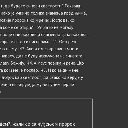
ст, да будете синови светлости.“ Рекавши
ер иако је учинио толика знамења пред њима,
Исаије пророка који рече: „Господе, ко
 коме се откри?“ 39. Зато не могаху
лепио је очи њихове и окаменио срца њихова,
обрате се да их исцелим.“ 41. Ово рече
е о њему. 42. Али и од старешина многи
знаваху, да не буду искључени из синагоге;
лаву Божију. 44. А Исус повика и рече: „Ко
га који ме је послао. 45. И ко види мене,
т дођох као светлост, да свако ко верује у
ечи и не верује, ја му не судим; јер не
т.
шем?, жали се са чуђењем пророк