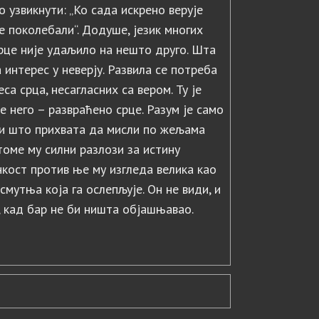
о узвикнути: „Ко сада искрено верује
се поколебали“. Додуше, језик многих
 срце није удаљило на нешто друго. Шта
 интерес у неверју. Развила се потреба
а срца, несагласних са вером. Ту је
е него – развраћено срце. Разум је само
 и што прихвата да мисли по жељама
 томе му силни разлози за истину
нкост против ње му изгледа велика као
 смутња која га ослепљује. Он не види, и
, кад бар не би ништа објашњавао.