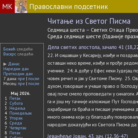
МК
Православни подсетник
Читање из Светог Писма
Седмица шеста – Светих Отаца Прво
Среда седмице шесте (Оданије празн
Дела светих апостола, зачало 41 (18,2
Божић
следећи
Васкрс
следећи
22. И сишавши у Кесарију, изиђе и поздрави
оставши неко време, изиђе и прође редом 
▶
Данас
Наредни дан
ученике. 24. А дође у Ефес неки Јудејац 
Претходни дан
човек речит и јак у Светоме Писму. 25. О
7 дана:
пре
|
после
Месец:
пре
|
после
духом, говораше и учаше право о Господу
Мај 2026.
овај поче смело проповедати у синагоги. 
1
Петак
га и још му тачније изложише Пут Господњи
2
Субота
3
Недеља
охрабрише га браћа и писаше ученицима 
4
Понедељак
много онима који су благодаћу поверовали
5
Уторак
6
Среда
народом доказујући из Светога Писма да ј
7
Четвртак
8
Петак
Јеванђеље Јован, 43. зач. (12,36-47)
9
Субота