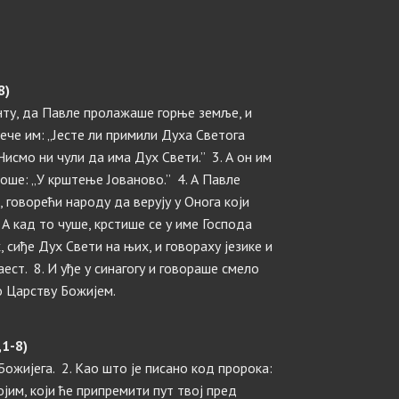
8)
инту, да Павле пролажаше горње земље, и
Рече им: „Јесте ли примили Духа Светога
Нисмо ни чули да има Дух Свети.” 3. А он им
екоше: „У крштење Јованово.” 4. А Павле
, говорећи народу да верују у Онога који
. А кад то чуше, крстише се у име Господа
 сиђе Дух Свети на њих, и говораху језике и
ест. 8. И уђе у синагогу и говораше смело
о Царству Божијем.
,1-8)
Божијега. 2. Као што је писано код пророка:
јим, који ће припремити пут твој пред