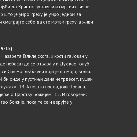
ајући да Христос уставши из мртвих, више
р што је умро, греху је умро једном за
ви сматрајте себе да сте мртви греху, а живи
,9-15)
Назарета Галилејскога, и крсти га Јован у
де небеса где се отварају и Дух као голуб
и си Син мој љубљени који је по мојој вољи.“
 И би онде у пустињи дана четрдесет, кушан
 служаху. 14. А пошто предадоше Јована,
ђеље о Царству Божијем. 15. И говорећи:
во Божије; покајте се и верујте у