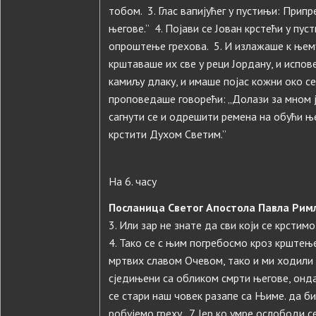
тобом. 3. Глас вапијућег у пустињи: Прип
његове.” 4. Појави се Јован крстећи у пу
опроштење грехова. 5. И излажаше к њему
крштаваше их све у реци Јордану, и испове
камиљу длаку, и имаше појас кожни око се
проповедаше говорећи: „Долази за мном ј
сагнути се и одрешити ремена на обући њег
крстити Духом Светим.”
На 6. часу
Посланица Светог Апостола Павла Римљ
3. Или зар не знате да сви који се крстим
4. Тако се с њим погребосмо кроз крштење
мртвих славом Очевом, тако и ми ходили 
сједињени са обликом смрти његове, онда 
се стари наш човек разапе са Њиме. да би
робујемо греху. 7. Јер ко умре ослободи с