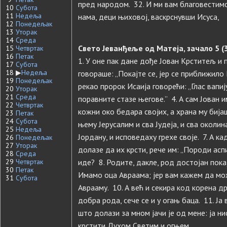
пред народом. 32. И ми вам благовестимо
10
Субота
11
Недеља
нама, деци њиховој, васкрснувши Исуса,
12
Понедељак
13
Уторак
14
Среда
Свето Јеванђеље од Матеја, зачало 5 (3
15
Четвртак
16
Петак
1. У оне пак дане дође Јован Крститељ и 
17
Субота
18
▶
Недеља
говораше: „Покајте се, јер се приближило Ц
19
Понедељак
рекао пророк Исаија говорећи: „Глас вапи
20
Уторак
21
Среда
поравните стазе његове.” 4. А сам Јован
22
Четвртак
кожни око бедара својих, а храна му биј
23
Петак
24
Субота
њему Јерусалим и сва Јудеја, и сва околин
25
Недеља
Јордану, и исповедаху грехе своје. 7. А к
26
Понедељак
27
Уторак
долазе да их крсти, рече им: „Породи асп
28
Среда
29
Четвртак
иде? 8. Родите, дакле, род достојан покај
30
Петак
Имамо оца Авраама; јер вам кажем да мо
31
Субота
Аврааму. 10. А већ и секира код корена др
добра рода, сече се и у огањ баца. 11. Ја
што долази за мном јачи је од мене: ја н
крстити Духом Светим и огњем.