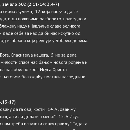
зачало 302 (2,11-14; 3,4-7)
а свима људима, 12. која нас учи да се
да, и да поживимо разборито, праведно и
блажену наду и јављање славе великога
и даде себе за нас да би нас искупио од
род изабрани који ревнује у добрим делима.
Бога, Спаситеља нашега, 5. не за дела
ј милости спасе нас бањом новога рођења и
на нас обилно кроз Исуса Христа
и његовом благодаћу, постали наследници
,13-17)
овану да га овај крсти. 14. А Јован му
иш, а ти ли долазиш мени?” 15. А Исус
о нам треба испунити сваку правду.” Тада га