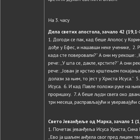
На 3. часу
Дела светих апостола, зачало 42 (19,1-
1. Догоди се пак, кад беше Аполос у Кор
дође у Ефес, и нашавши неке ученике, 2. 
када сте поверовали?” А они му рекоше: „
рече: „У шта се, дакле, крстите?” А они р
рече: „Јован је крстио крштењем покајања
долази за њим, то јест у Христа Исуса.” 5
Исуса. 6. И кад Павле положи руке на њих,
прорицаху. 7. А беше људи свега око двана
три месеца, расправљајући и уверавајући 
Свето Јеванђеље од Марка, зачало 1 (1
1. Почетак јеванђеља Исуса Христа, Сина 
„Ево ја шаљем анђела свог пред лицем тво