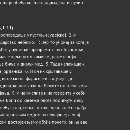
 да је обећање, дато оцима, Бог испунио
,1-11)
проповедаше у пустињи Јудејској. 2. И
арство небеско.” 3. Јер то је онај за кога је
јућег у пустињи: припремите пут Господњи,
 имаше хаљину од камиље длаке и појас
аше биље и дивљи мед. 5. Тада излажаше к
а јорданска. 6. И он их крштаваше у
ад виде многе фарисеје и садукеје где
идини, ко вам каза да бежите од гнева који
ања. 9. И не мислите и не говорите у себи:
же Бог и од камења овога подигнуги децу
већу стоји; свако, дакле, дрво које не рађа
 вас крштавам водом за покајање; а онај
исам достојан њему обуће понети; он ће вас