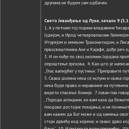
другима не будем сам одбачен.
Свето Јеванђеље од Луке, зачало 9 (3,1
1. А у петнаестој години владавине ћеса
Јудејом, и Ирод четверовласник Галилејо
Итурејом и земљом Трахонитидом, и Лиса
првосвештеника Ане и Кајафе, дође реч од
3. И он пође по свој околини Јордана пр
опроштење грехова. 4. Као што је написан
„Глас вапијућег у пустињи: 'Приправите п
5. Свака долина нека се испуни и свака гор
нека буде право и неравнине на путевима 
видети спасење Божије. 7. Јован пак гово
„Породи аспидини, ко вам каза да бежите 
плодове достојне покајања, и не почињите
вам кажем да Бог може и од камења овог 
стоји дрвећу код корена; и свако дрво кој
баца.” 10. И питаху га људи говорећи: „Шт