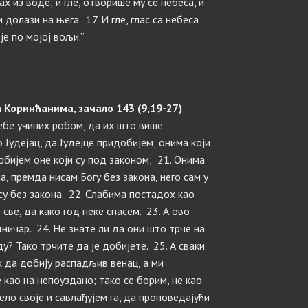
х из воде; и гле, отворише му се небеса, и
 долази на њега. 17. И гле, глас са небеса
је по мојој вољи.”
 Коринћанима, зачало 143 (9,19-27)
себе учиних робом, да их што више
 Јудејац, да Јудејце придобијем; онима који
обијем оне који су под законом; 21. Онима
а, премда нисам Богу без закона, него сам у
су без закона. 22. Слабима постадох као
све, да како год неке спасем. 23. А ово
ничар. 24. Не знате ли да они што трче на
ду? Тако трчите да је добијете. 25. А сваки
ак да добију распадљив венац, а ми
е као на непоуздано; тако се борим, не као
тело своје и савлађујем га, да проповедајући