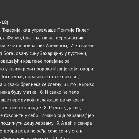
-18)
ра Тиверија, кад управљаше Понтије Пилат
м, а Филип, брат његов четверовласник
није четверовласник Авилином, 2. За време
 Бога Јовану сину Захаријину у пустињи,
оповедајући крштење покајања за
о у књизи речи пророка Исаије који говори:
ут Господњи; поравните стазе његове;'”
а и сваки брег нека се слегну; и што је криво
нека буду глатке; 6. И свако ће тело
раше народу који излажаше да их крсти:
од гнева који иде? 8. Родите, дакле,
 говорити у себи: 'Имамо оца Авраама;' јер
подигнути децу Аврааму. 9. А већ и секира
е добра рода не рађа сече се и у огањ
а ћемо, дакле, чинити?” 11. А он