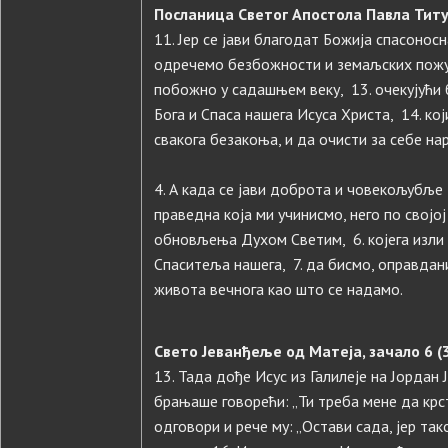
Посланица Светог Апостола Павла Титу, 
11. Јер се јави благодат Божија спасоносн
одречемо безбожности и земаљских пожу
побожно у садашњем веку, 13. очекујући 
Бога и Спаса нашега Исуса Христа, 14. кој
свакога безакоња, и да очисти за себе на
4. А када се јави доброта и човекољубље 
праведна која ми учинисмо, него по својо
обновљења Духом Светим, 6. којега изли 
Спаситеља нашега, 7. да бисмо, оправдан
живота вечнога као што се надамо.
Свето Јеванђеље од Матеја, зачало 6 (3
13. Тада дође Исус из Галилеје на Јордан Ј
брањаше говорећи: „Ти треба мене да крст
одговори и рече му: „Остави сада, јер так