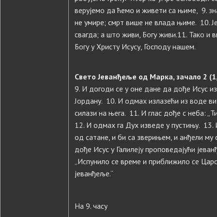
верујемо да ћемо и живети са њиме, 9. зн
не умире; смрт више не влада њиме. 10. Је
свагда; а што живи, Богу живи.11. Тако и 
Богу у Христу Исусу, Господу нашем.
Свето Јеванђеље од Марка, зачало 2 (1
9. И догоди се у оне дане да дође Исус из 
Јордану. 10. И одмах излазећи из воде ви
силази на њега. 11. И глас дође с неба: „Т
12. И одмах га Дух изведе у пустињу. 13.
од сатане, и би са зверињем, и анђели му
дође Исус у Галилеју проповедајући јеван
„Испунило се време и приближило се Царст
јеванђеље.“
На 9. часу