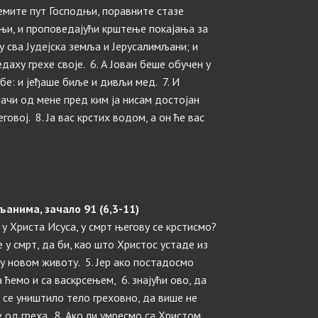
ремите пут Господњи, поравните стазе
стњи, и проповедајући крштење покајања за
 сва Јудејска земља и Јерусалимљани; и
даху грехе своје. 6. А Јован беше обучен у
бе: и јеђаше биље и дивљи мед. 7. И
ачи од мене пред ким ја нисам достојан
овој. 8. Ја вас крстих водом, а он ће вас
анима, зачало 91 (6,3-11)
о у Христа Исуса, у смрт његову се крстисмо?
 у смрт, да би, као што Христос устаде из
у новом животу. 5. Јер ако постадосмо
ћемо и са васкрсењем, 6. знајући ово, да
 се уништило тело греховно, да више не
е од греха. 8. Ако ли умресмо са Христом,