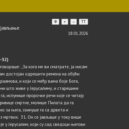
Ф
+
–
TT
ојављање
18.01.2026
-32)
говораше: „За кога ме ви сматрате, ја нисам
исам достојан одрешити ремена на обући
раамова, и који се међу вама боје Бога,
 они што живе у Јерусалиму, и старешине
га, испунише пророчке речи које се читају
кривице смртне, молише Пилата да га
но за њега, скинуше га са дрвета и
з мртвих. 31. Он се јављаше у току више
је у Јерусалим, који су сад сведоци његови