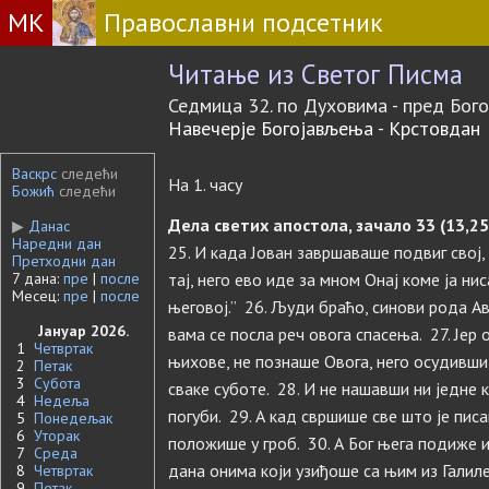
МК
Православни подсетник
Читање из Светог Писма
Седмица 32. по Духовима - пред Бог
Навечерје Богојављења - Крстовдан
Васкрс
следећи
На 1. часу
Божић
следећи
Дела светих апостола, зачало 33 (13,25
▶
Данас
Наредни дан
25. И када Јован завршаваше подвиг свој, 
Претходни дан
7 дана:
пре
|
после
тај, него ево иде за мном Онај коме ја н
Месец:
пре
|
после
његовој.” 26. Људи браћо, синови рода Ав
Јануар 2026.
вама се посла реч овога спасења. 27. Јер
1
Четвртак
њихове, не познаше Овога, него осудивши 
2
Петак
3
Субота
сваке суботе. 28. И не нашавши ни једне 
4
Недеља
погуби. 29. А кад свршише све што је писа
5
Понедељак
6
Уторак
положише у гроб. 30. А Бог њега подиже и
7
Среда
дана онима који узиђоше са њим из Галиле
8
Четвртак
9
Петак