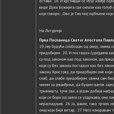
остави. 16. И крстивши се Исус изиђе одма
виде Духа Божијега где силази као голуб и
који говори: „Ово је Син мој љубљени који 
На Литургији
Прва Посланица Светог Апостола Павла
19. Јер будући слободан од свију, свима 
придобијем. 20. И постадох Јудејцима као
су под законом као под законом, да прид
који су без закона постадох као без закон
закону Христову, да придобијем оне који 
слаб, да слабе придобијем; свима сам био 
чиним за јеванђеље, да будем његов зајед
тркалишту, трче сви, а један добија награ
који се бори од свега се уздржава, они п
нераспадљив. 26. Ја, дакле, тако трчим, н
онај који бије ветар; 27. Него изнуравам 