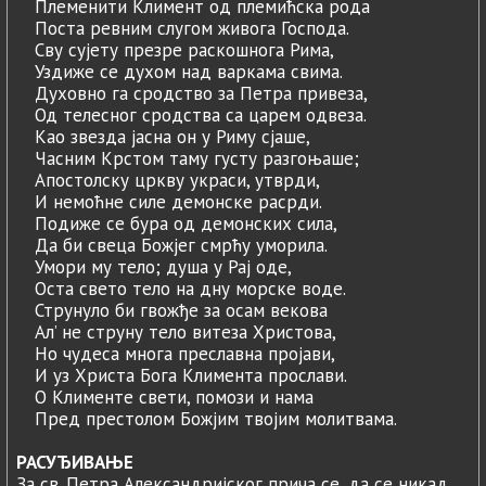
Племенити Климент од племићска рода
Поста ревним слугом живога Господа.
Сву сујету презре раскошнога Рима,
Уздиже се духом над варкама свима.
Духовно га сродство за Петра привеза,
Од телесног сродства са царем одвеза.
Као звезда јасна он у Риму сјаше,
Часним Крстом таму густу разгоњаше;
Апостолску цркву украси, утврди,
И немоћне силе демонске расрди.
Подиже се бура од демонских сила,
Да би свеца Божјег смрћу уморила.
Умори му тело; душа у Рај оде,
Оста свето тело на дну морске водe.
Струнуло би гвожђе за осам векова
Ал’ не струну тело витеза Христова,
Но чудеса многа преславна пројави,
И уз Христа Бога Климента прослави.
О Клименте свети, помози и нама
Пред престолом Божјим твојим молитвама.
РАСУЂИВАЊЕ
За св. Петра Александријског прича се, да се никад