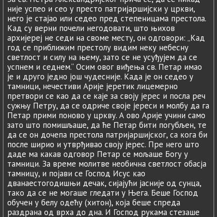
није успео и сео у престо патријаршијски у цркви,
него је стајао или седео пред степеницама престола.
Кад су верни почели негодовати, што њихов
архијереј не седи на своме месту, он одговори: „Кад
год се приближим престолу видим неку небесну
светлост и силу на њему, зато се не усуђујем да се
успнем и седнем.“ Осим овог виђења св. Петар имао
је и друго једно још чудесније. Када је он седео у
тамници, нечестиви Арије јеретик лицемерно
претвори се као да се каје за своју јерес и посла реч
сужњу Петру, да се одриче своје јереси и молбу да га
Петар прими поново у цркву. А ово Арије учини само
зато што помишљаше, да ће Петар бити погубљен, те
да се он дочепа престола патријаршијског, са кога би
после ширио и утврђивао своју јерес. Пре него што
даде ма какав одговор Петар се мољаше Богу у
тамници. За време молитве необична светлост обасја
тамницу, и појави се Господ Исус као
дванаестогодишњи дечак, сијајући јасније од сунца,
тако да се не могаше гледати у Њега. Беше Господ
обучен у белу одећу (хитон), која беше спреда
раздрана од врха до дна. И Господ рукама стезаше