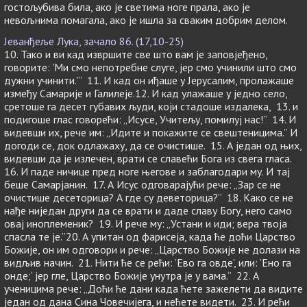
гостољубива била, ако је светима ноге прала, ако је
невољнима помагала, ако је ишла за сваким добрим делом.
Јеванђеље Лука, зачало 86. (17,10-25)
10. Тако и ви кад извршите све што вам је заповјеђено,
говорите: 'Ми смо непотребне слуге, јер смо учинили што смо
дужни учинити.'” 11. И кад он иђаше у Јерусалим, пролажаше
између Самарије и Галилеје.12. И кад улажаше у једно село,
сретоше га десет губавих људи, који стадоше издалека, 13. и
подигоше глас говорећи: „Исусе, Учитељу, помилуј нас!” 14. И
видевши их, рече им: „Идите и покажите се свештеницима.” И
догоди се, док одлажаху, да се очистише. 15. А један од њих,
видевши да је излечен, врати се славећи Бога из свега гласа.
16. И паде ничице пред ноге његове и заблагодари му. И тај
беше Самарјанин. 17. А Исус одговарајући рече: „Зар се не
очистише десеторица? А где су деветорица?” 18. Како се не
нађе ниједан други да се врати и даде славу Богу, него само
овај иноплеменик? 19. И рече му: „Устани и иди; вера твоја
спасла те је.”20. А упитан од фарисеја, када ће доћи Царство
Божије, он им одговори и рече: „Царство Божије не долази на
видљив начин. 21. Нити ће се рећи: ’Ево га овде’, или: ’Ено га
онде;’ јер гле, Царство Божије унутра је у вама.” 22. А
ученицима рече: „Доћи ће дани када ћете зажелети да видите
један од дана Сина Човечијега, и нећете видети. 23. И рећи