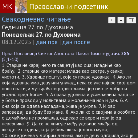
МК
Православни подсетник
Свакодневно читање
+
–
TT
Седмица 27. по Духовима
Понедељак 27. по Духовима
08.12.2025
|
дан пре
|
дан после
Прва Посланица Светог Апостола Павла Тимотеју,
зач. 285
(5,1-10)
1. Старца не карај, него га савјетуј као оца; младиће као
браћу; 2. старице као матере; младе као сестре, у свакој
чистоти. 3. Удовице поштуј, које су праве удовице. 4. Ако ли
која удовица има децу или унучад, нека се уче најпре свој дом
поштовати, и дуг враћати родитељима; јер ово је добро и
угодно пред Богом. 5. А права удовица и усамљеница нада се
у Бога и проводи у молитвама и мољењима ноћ и дан. 6. А
она која се одала насладама, жива је умрла. 7. И ово
заповедај, да буду без мане. 8. Ако ли ко о својима а особито
о домаћима не промишља, одрекао се вере и гори је од
неверника. 9. Да се не уписује међу удовице млађа од
шездесет година, која је била жена једнога мужа,
10. осведочена у добрим делима, ако је децу одгајила, ако је