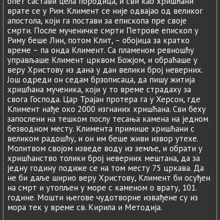
опет састави цела породица, и сви као хришћани
врате се у Рим. Климент се није одвајао од великог
апостола, који га постави за епископа пре своје
смрти. После мученичке смрти Петрове епископ у
Риму беше Лин, потом Клит, – обојица за кратко
време – па онда Климент. Са пламеном ревношћу
управљаше Климент црквом Божјом, и обраћаше у
веру Христову из дана у дан велики број неверних.
Још одреди он седам брзописаца, да пишу житија
хришћана мученика, који у то време страдаху за
свога Господа. Цар Трајан протера га у Херсон, где
Климент нађе око 2000 изгнаних хришћана. Сви беху
запослени на тешком послу тесања камена на једном
безводном месту. Климента примише хришћани с
великом радошћу, и он им беше живи извор утехе.
Молитвом својом изведе воду из земље, и обрати у
хришћанство толики број неверних мештана, да за
једну годину подиже се на том месту 75 цркава. Да
не би даље ширио веру Христову, Климент би осуђен
на смрт и утопљен у море с каменом о врату, 101.
године. Мошти његове чудотворне извађене су из
мора тек у време св. Кирила и Методија.