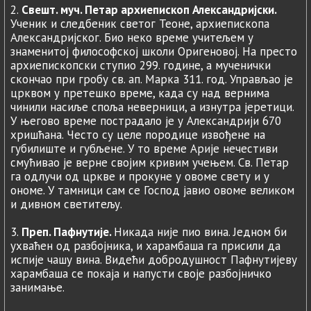
2.
Свешт. муч. Петар архиепископ Александријски.
Ученик и следбеник светог Теоне, архиепископа
Александријског. Био неко време учитељем у
знаменитој философској школи Оригеновој. На престо
архиепископски ступио 299. године, а мученички
скончао при гробу св. ап. Марка 311. год. Управљао је
црквом у претешко време, када су над вернима
чинили насиље споља неверници, а изнутра јеретици.
У његово време пострадало је у Александрији 670
хришћана. Често су целе породице извођене на
губилиште и губљене. У то време Арије нечестиви
смућивао је верне својим кривим учењем. Св. Петар
га одлучи од цркве и прокуне у овоме свету и у
ономе. У тамници сам се Господ јавио овоме великом
и дивном светитељу.
3.
Преп. Пафнутије.
Никада није пио вина. Једном би
ухваћен од разбојника, и харамбаша га присили да
испије чашу вина. Видећи добродушност Пафнутијеву
харамбаша се покаја и напусти своје разбојничко
занимање.