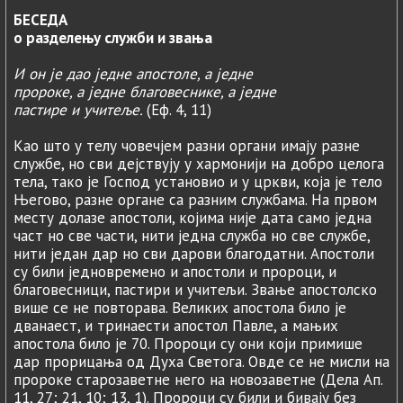
БЕСЕДА
о разделењу служби и звања
И он је дао једне апостоле, а једне
пророке, а једне благовеснике, а једне
пастире и учитеље.
(Еф. 4, 11)
Као што у телу човечјем разни органи имају разне
службе, но сви дејствују у хармонији на добро целога
тела, тако је Господ установио и у цркви, која је тело
Његово, разне органе са разним службама. На првом
месту долазе апостоли, којима није дата само једна
част но све части, нити једна служба но све службе,
нити један дар но сви дарови благодатни. Апостоли
су били једновремено и апостоли и пророци, и
благовесници, пастири и учитељи. Звање апостолско
више се не повторава. Великих апостола било је
дванаест, и тринаести апостол Павле, а мањих
апостола било је 70. Пророци су они који примише
дар прорицања од Духа Светога. Овде се не мисли на
пророке старозаветне него на новозаветне (Дела Ап.
11, 27; 21, 10; 13, 1). Пророци су били и бивају без