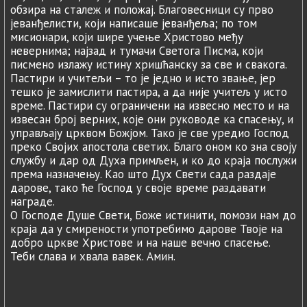
обзира на сталеж и положај. Благовесници су прво
јеванђелисти, који написаше јеванђеља; по том
мисионари, који шире учење Христово међу
невернима; најзад и тумачи Светога Писма, који
писмено излажу истину хришћанску за све и свакога.
Пастири и учитељи – то је једно и исто звање, јер
тешко је замислити пастира, а да није учитељ у исто
време. Пастири су ограничени на извесно место и на
извесан број верних, које они руководе ка спасењу, и
управљају црквом Божјом. Тако је све уредио Господ
преко Својих апостола светих. Благо оном ко зна своју
службу и дар од Духа примљен, и ко до краја послужи
према назначењу. Као што Дух Свети сада раздаје
дарове, тако ће Господ у своје време раздавати
награде.
О Господе Душе Свети, Боже истинити, помози нам до
краја да у смирености употребимо дарове Твоје на
добро цркве Христове и на наше вечно спасење.
Теби слава и хвала вавек. Амин.