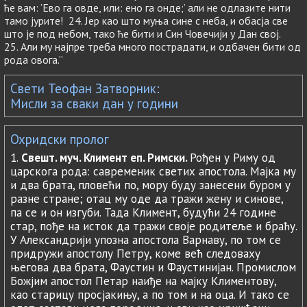
ће вам: ’Ево га овде, или: ено га онде;’ али не одлазите нити
тамо јурите! 24. Јер као што муња сине с неба, и обасја све
што је под небом, тако ће бити и Син Човечији у Дан свој.
25. Али му најпре треба много пострадати, и одбачен бити од
рода овога.”
Свети Теофан Затворник:
Мисли за сваки дан у години
Охридски пролог
1.
Свешт. муч. Климент еп. Римски.
Рођен у Риму од
царскога рода: савременик светих апостола. Мајка му
и два брата, пловећи по, мору буду занесени буром у
разне стране; отац му оде да тражи жену и синове,
па се и он изгуби. Тада Климент, будући 24 године
стар, пође на исток да тражи своје родитеље и браћу.
У Александрији упозна апостола Варнаву, по том се
придружи апостолу Петру, коме већ следоваху
његова два брата, Фаустин и Фаустинијан. Промислом
Божјим апостол Петар наиђе на мајку Климентову,
као старицу просјакињу, а по том и на оца. И тако се