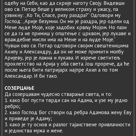
одећу на Себи, као да скрије наготу Своју. Видевши
ово св. Петар беше у великом страху и ужасу, па
узвикну: „Ко Ти, Спасе, ризу раздра?“ Одговори му
Господ: „Арије безумни. Он ми је раздра, јер одели од
Мене људе Моје, које задобих крвљу Мојом. Но пази
се да га не примиш у општење с црквом, јер лукаве и
враждебне мисли има на Мене и на људе Моје.“
Чувши ово св. Петар одговори својим свештеницима
Ахилу и Александру, да он не може примити молбу
Аријеву, јер је лажна и лукава. И изрече светитељ
проклетство на Арија у оба света. Још прорече, да ће
после њега бити патријарх најпре Ахил а по том
Александар. И би тако.
СОЗЕРЦАЊЕ
Да созерцавам чудесно стварање света, и то:
1. како Бог пусти тврди сан на Адама, и узе му једно
ребро;
2. како Господ Бог створи од ребра Адамова жену Еву
и приведе је Адаму;
3. како је ту основ и разлог тајанствене привлачности
и јединства мужа и жене.