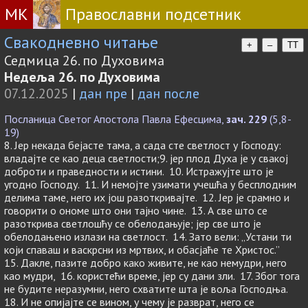
МК
Православни подсетник
Свакодневно читање
+
–
TT
Седмица 26. по Духовима
Недеља 26. по Духовима
07.12.2025
|
дан пре
|
дан после
Посланица Светог Апостола Павла Ефесцима,
зач. 229
(5,8-
19)
8. Јер некада бејасте тама, а сада сте светлост у Господу:
владајте се као деца светлости;9. јер плод Духа је у свакој
доброти и праведности и истини. 10. Истражујте што је
угодно Господу. 11. И немојте узимати учешћа у бесплодним
делима таме, него их још разоткривајте. 12. Јер је срамно и
говорити о ономе што они тајно чине. 13. А све што се
разоткрива светлошћу се обелодањује; јер све што је
обелодањено излази на светлост. 14. Зато вели: „Устани ти
који спаваш и васкрсни из мртвих, и обасјаће те Христос.”
15. Дакле, пазите добро како живите, не као немудри, него
као мудри, 16. користећи време, јер су дани зли. 17. Због тога
не будите неразумни, него схватите шта је воља Господња.
18. И не опијајте се вином, у чему је разврат, него се