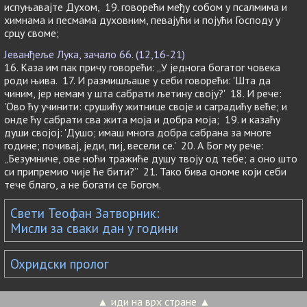
испуњавајте Духом, 19. говорећи међу собом у псалмима и
химнама и песмама духовним, певајући и појући Господу у
срцу своме;
Јеванђеље Лука, зачало 66. (12,16-21)
16. Каза им пак причу говорећи: „У једнога богатог човека
роди њива. 17. И размишљаше у себи говорећи: 'Шта да
чиним, јер немам у шта сабрати љетину своју?' 18. И рече:
'Ово ћу учинити: срушићу житнице своје и саградићу веће; и
онде ћу сабрати сва жита моја и добра моја; 19. и казаћу
души својој: 'Душо; имаш многа добра сабрана за многе
године; почивај, једи, пиј, весели се.' 20. А Бог му рече:
„Безумниче, ове ноћи тражиће душу твоју од тебе; а оно што
си припремио чије ће бити?” 21. Тако бива ономе који себи
тече благо, а не богати се Богом.
Свети Теофан Затворник:
Мисли за сваки дан у години
Охридски пролог
▲ иди на врх стране ▲