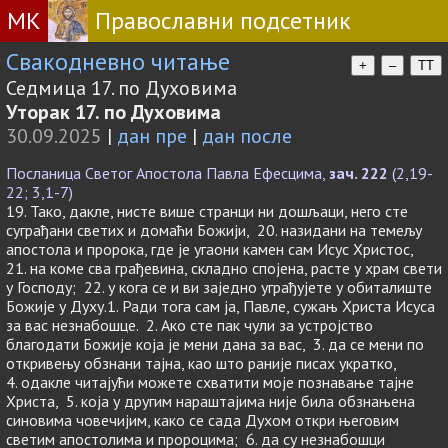
МК
Православни подсетник
Свакодневно читање
+
–
TT
Седмица 17. по Духовима
Уторак 17. по Духовима
30.09.2025
|
дан пре
|
дан после
Посланица Светог Апостола Павла Ефесцима,
зач. 222
(2,19-
22; 3,1-7)
19. Тако, дакле, нисте више странци ни дошљаци, него сте
суграђани светих и домаћи Божији, 20. назидани на темељу
апостола и пророка, где је угаони камен сам Исус Христос,
21. на коме сва грађевина, складно спојена, расте у храм свети
у Господу; 22. у кога се и ви заједно уграђујете у обиталиште
Божије у Духу.1. Ради тога сам ја, Павле, сужањ Христа Исуса
за вас незнабошце. 2. Ако сте пак чули за устројство
благодати Божије која је мени дана за вас, 3. да се мени по
откривењу обзнани тајна, као што раније писах укратко,
4. одакле читајући можете схватити моје познавање тајне
Христа, 5. која у другим нараштајима није била обзнањена
синовима човечијим, како се сада Духом откри његовим
светим апостолима и пророцима; 6. да су незнабошци