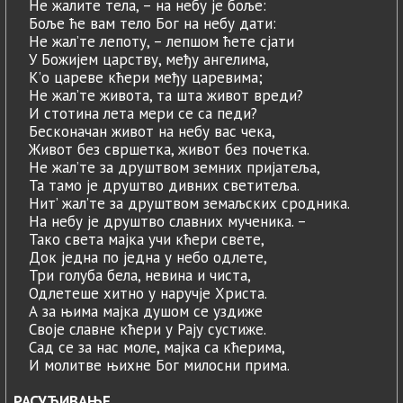
Не жалите тела, – на небу је боље:
Боље ће вам тело Бог на небу дати:
Не жал’те лепоту, – лепшом ћете сјати
У Божијем царству, међу ангелима,
К’о цареве кћери међу царевима;
Не жал’те живота, та шта живот вреди?
И стотина лета мери се са педи?
Бесконачан живот на небу вас чека,
Живот без свршетка, живот без почетка.
Не жал’те за друштвом земних пријатеља,
Та тамо је друштво дивних светитеља.
Нит’ жал’те за друштвом земаљских сродника.
На небу је друштво славних мученика. –
Тако света мајка учи кћери свете,
Док једна по једна у небо одлете,
Три голуба бела, невина и чиста,
Одлетеше хитно у наручје Христа.
А за њима мајка душом се уздиже
Своје славне кћери у Рају сустиже.
Сад се за нас моле, мајка са кћерима,
И молитве њихне Бог милосни прима.
РАСУЂИВАЊЕ