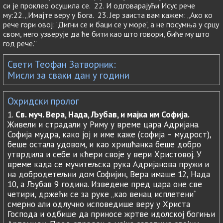
си је проклео осушила се. 22. И одговарајући Исус рече
му:22. „Имајте веру у Бога. 23. Јер заиста вам кажем: „Ако ко
рече гори овој: ‘Дигни се и баци се у море‘, а не посумња у срцу
свом, него узверује да ће бити као што говори, биће му што
год рече.”
Свети Теофан Затворник:
Мисли за сваки дан у години
Охридски пролог
1.
Св. муч. Вера, Нада, Љубав, и мајка им Софија.
Живели и страдали у Риму у време цара Адријана.
Софија мудра, како јој и име каже (софија – мудрост),
беше остала удовом, и као хришћанка беше добро
утврдила и себе и кћери своје у вери Христовој. У
време када се мучитељска рука Адријанова пружи и
на добродетељни дом Софијин, Вера имаше 12, Нада
10, а Љубав 9 година. Изведене пред цара оне све
четири, држећи се за руке „као венац исплетени“
смерно али одлучно исповедише веру у Христа
Господа и одбише да приносе жртве идолској богињи