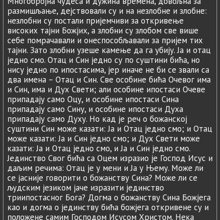
Многобројна чудеса и дужина времена, довољна за
размишљање, дејствовали су и на незлобне и злобне:
незлобни су постали пријемчиви за откривење
високих тајни Божјих, а злобни су злобом све више
себе помрачавали и онеспособљавали за пријем тих
тајни. Зато злобни узеше камење да га убију. Ја и отац
једно смо. Отац и Син једно су по суштини бића, но
нису једно по ипостасима, јер иначе не би се звали са
два имена – Отац и Син. Све особине бића Очевог има
и Син, има и Дух Свети; али особине ипостаси Очеве
припадају само Оцу, и особине ипостаси Сина
припадају само Сину, и особине ипостаси Духа
припадају само Духу. Но кад је реч о божанској
суштини Син може казати: Ја и Отац једно смо; и Отац
може казати: Ја и Син једно смо; и Дух Свети може
казати: Ја и Отац једно смо, и Jа и Син једно смо.
Јединство Свог бића са Оцем изразио је Господ Исус и
даљим речима: Отац је у мени и Ја у Њему. Може ли
се јасније говорити о божанству Сина? Може ли се
људским језиком јаче изразити јединство
триипостасног Бога? Догма о божанству Сина Божјега
као и догма о јединству бића божјега откривене су и
положене самим Господом Исусом Христом. Нека