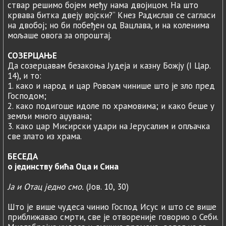
ствар решимо бојем међу нама двојицом. На што
крвава битка двеју војски?“ Кнез Радислав се сагласи
на двобој; но би побеђен од Вацлава, и на коленима
мољаше овога за опроштај.
СОЗЕРЦАЊЕ
Да созерцавам безакоња Јудеја и казну Божју (I Цар.
14), и то:
1. како и народ и цар Ровоам чинише што је зло пред
Господом;
2. како подигоше идоле по храмовима; и како беше у
земљи много аџувана;
3. како цар Мисирски удари на Јерусалим и опљачка
све злато из храма.
БЕСЕДА
о јединству бића Оца и Сина
Ја и Oтац једно смо.
(Јов. 10, 30)
Што је више чудеса чинио Господ Исус и што се више
приближавао смрти, све је отвореније говорио о Себи.