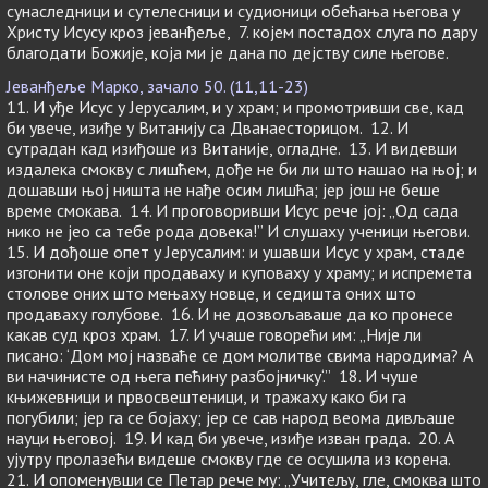
сунаследници и сутелесници и судионици обећања његова у
Христу Исусу кроз јеванђеље, 7. којем постадох слуга по дару
благодати Божије, која ми је дана по дејству силе његове.
Јеванђеље Марко, зачало 50. (11,11-23)
11. И уђе Исус у Јерусалим, и у храм; и промотривши све, кад
би увече, изиђе у Витанију са Дванаесторицом. 12. И
сутрадан кад изиђоше из Витаније, огладне. 13. И видевши
издалека смокву с лишћем, дође не би ли што нашао на њој; и
дошавши њој ништа не нађе осим лишћа; јер још не беше
време смокава. 14. И проговоривши Исус рече јој: „Од сада
нико не јео са тебе рода довека!” И слушаху ученици његови.
15. И дођоше опет у Јерусалим: и ушавши Исус у храм, стаде
изгонити оне који продаваху и куповаху у храму; и испремета
столове оних што мењаху новце, и седишта оних што
продаваху голубове. 16. И не дозвољаваше да ко пронесе
какав суд кроз храм. 17. И учаше говорећи им: „Није ли
писано: ‘Дом мој назваће се дом молитве свима народима? А
ви начинисте од њега пећину разбојничку‘.” 18. И чуше
књижевници и првосвештеници, и тражаху како би га
погубили; јер га се бојаху; јер се сав народ веома дивљаше
науци његовој. 19. И кад би увече, изиђе изван града. 20. А
ујутру пролазећи видеше смокву где се осушила из корена.
21. И опоменувши се Петар рече му: „Учитељу, гле, смоква што