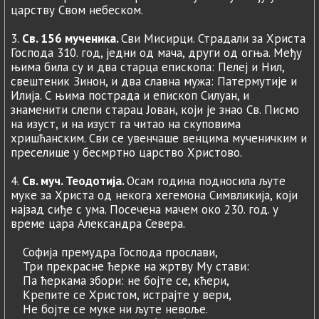
царству Свом небеском.
3.
Св. 156 мученика.
Сви Мисирци. Страдали за Христа
Господа 310. год, једни од мача, други од огња. Међу
њима била су и два старца епископа: Пелеј и Нил,
свештеник Зинон, и два славна мужа: Патермутије и
Илија. С њима пострада и епископ Силуан, и
знаменити слепи старац Јован, који је знао Св. Писмо
на изуст, и на изуст га читао на скуповима
хришћанским. Сви се увенчаше венцима мученичким и
преселише у бесмртно царство Христово.
4.
Св. муч. Теодотија.
Осам година подносила љуте
муке за Христа од некога хегемона Симвликија, који
најзад сиђе с ума. Посечена мачем око 230. год. у
време цара Александра Севера.
Софија премудра Господа прослави,
Три прекрасне ћерке на жртву Му стави:
Па ћеркама збори: не бојте се, кћери,
Крепите се Христом, истрајте у вери,
Не бојте се муке ни љуте невоље.