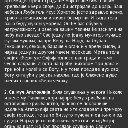
Артемиди. Пред страдање мајка саветима својим
крепљаше кћери своје, да би истрајале до краја. „Ваш
небесни Љубитељ Исус Христос јесте здравље вечно,
красота неисказана и живот бесмртни. И када тела
ваша буду муком уморена, Он ће вас обући у
нетрулежност, и ране на вашим телима ће засијати на
небу као звезде.“ Све једну по једну мучитељ мучаше
љутим мукама, најпре Веру, па Наду, па Љубав.
Тукоше их, секоше, бацаше у огањ и у врелу смолу, и
најзад једну за другом мачем посекоше. Мртва тела
својих кћери узе Софија однесе ван града и тамо
чесно сахрани. И оста на гробу њиховом три дана и
три ноћи молећи се Богу, и у томе предаде дух свој
Богу хитајући у рајска насеља, где је блажене душе
њених славних кћери чекаху.
2.
Св. муч. Агатоклија.
Била слушкиња у некога Николе
и жене му Павлине, који најпре беху хришћани, па
оставивши хришћанство, поново се поклонише
идолима. Агатоклија света не хте следовати примеру
своје господе, те за то би љуто мучена и од њих и од
судија. Најзад је госпођа њена умртви сипајући јој
огањ на врат. Но Бог прослави слушкињу Своју у