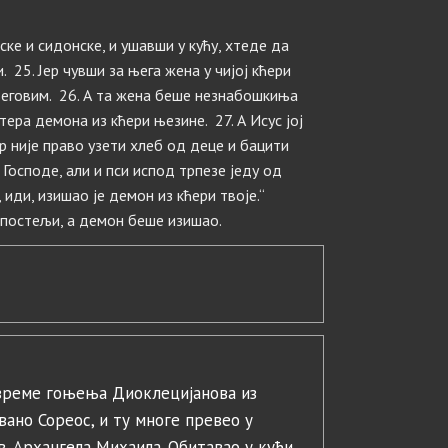
ске и сидонске, и ушавши у кућу, хтеде да
. 25. Јер чувши за њега жена у чијој кћери
његовим. 26. А та жена беше незнабошкиња
ера демона из кћери њезине. 27. А Исус јој
ер није право узети хлеб од деце и бацити
, Господе, али и пси испод трпезе једу од
, иди, изишао је демон из кћери твоје.“
 постељи, а демон беше изишао.
време гоњења Диоклецијанова из
звано Сореос, и ту многе превео у
. Архангела Михаила. Обитавао у кући