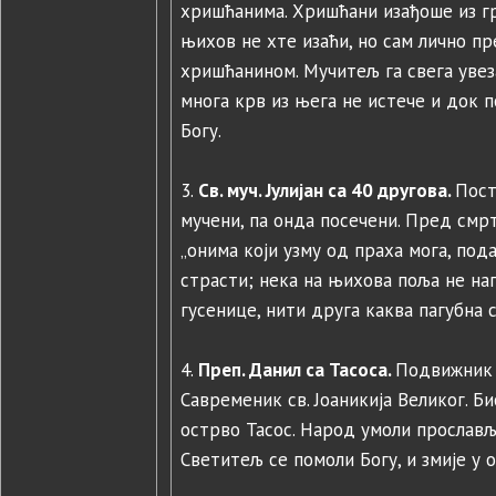
хришћанима. Хришћани изађоше из гр
њихов не хте изаћи, но сам лично пр
хришћанином. Мучитељ га свега увез
многа крв из њега не истече и док 
Богу.
3.
Св. муч. Јулијан са 40 другова.
Пост
мучени, па онда посечени. Пред смрт 
„онима који узму од праха мога, под
страсти; нека на њихова поља не нап
гусенице, нити друга каква пагубна 
4.
Преп. Данил са Тасоса.
Подвижник 
Савременик св. Јоаникија Великог. Би
острво Тасос. Народ умоли прославље
Светитељ се помоли Богу, и змије у 