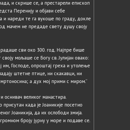
ада, и скрише се, а престарели епископ
едста Перенију и објави себе
а и нареди те га вукоше по граду, докле
под мачем не предаде свету душу своју
радаше сви око 300. год. Најпре бише
своју мољаше се Богу св. Јулијан овако:
ај им, Господе, опроштај греха и утолење
адају штетне птице, ни скакавци, ни
смртоносина; а дух мој прими с миром.“
и оснивач великог манастира.
о присутан када је Јоаникије посетио
ног Јоаникија, да их ослободи змија.
огромном броју јурну у море и подаве се.