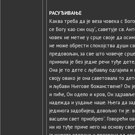
РАСУЂИВАЊЕ
Каква треба да је веза човека с Бо
се Богу као син оцу“, саветује св. Ант
човек не метне у срце своје да осим
не може обрести спокојства души свој
предовољан, за све што човечје срц
примила је без једне речи туђе дете
Она је то дете с љубављу одгајила и
своју овако је она саветовала то де
и љубави Његове божанствене? Он је
и пиће, Он одело и кров, Он здравље
надежда и уздање наше. Њега да задо
јединога задобијеш, довољно ти је:
васцели свет приобрео“. Говорећи ов
ни из туђе приче него на основу сво