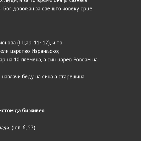
 људи, и за то време она је сазнала
едан Бог довољан за све што човеку срце
ова (I Цар. 11- 12), и то:
одели царство Израиљско;
цар на 10 племена, а син царев Ровоам на
а навлачи беду на сина а старешина
истом да би живео
ради.
(Јов. 6, 57)