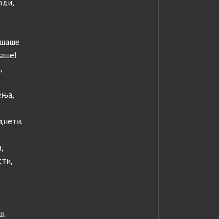
оди,
ошаше
аше!
,
–
ења,
днети.
,
сти,
ш.