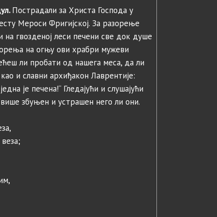
дул.
Пострадали за Христа Господа у
месту Мероси Фригијској. За разорење
и на гвозденој леси печени све док душе
горења на огњу ови храбри мужеви
ећеш ли пробати од нашега меса, да ли
, као и славни архиђакон Лаврентије:
једна је печена!“ Гледајући и слушајући
 више збуњен и устрашен него ли они.
за,
 веза;
им,