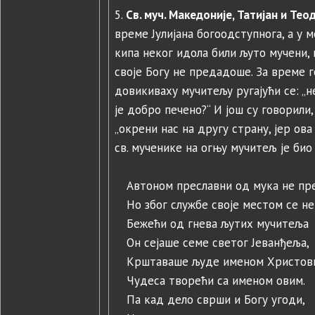
5.
Св. муч. Македоније, Татијан и Тео
време Јулијана богоодступнога, а у 
кипа неког идола били љуто мучени, 
своје Богу не предадоше. За време 
довикиваху мучитељу ругајући се: „н
је добро печено?“ И још су говорили
„окрени нас на другу страну, јер ова 
св. мученике на огњу мучитељ је био
Автоном преславни од мука не пре
Но због службе своје местом се не
Бежећи од гнева љутих мучитеља
Он сејаше семе светог Јеванђеља,
Крштаваше људе именом Христов
Чудеса творећи са именом овим.
Па кад дело сврши и Богу угоди,