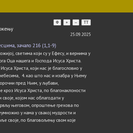
Ф
+
–
TT
вижењу
25.09.2025
цима, зачало 216 (1,1-9)
жијој, светима који су у Ефесу, и вернима у
ога Оца нашега и Господа Исуса Христа.
Исуса Христа, који нас је благословио у
ебесима, 4. као што нас и изабра у Њему
порочни пред Њим, у љубави,
е кроз Исуса Христа, по благонаклоности
 своје, којом нас облагодати у
рвљу његовом, опроштење грехова по
реумножио у нама у свакој мудрости и
оље своје, по благовољењу свом које