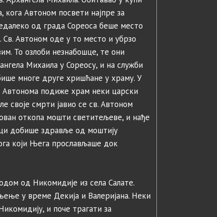
, кога Автоном посвети најпре за
Недалеко од града Сореоса беше место
 Св. Автоном оде у то место и убрзо
м. То озлоби незнабошце, те они
хангела Михаила у Сореосу, и на служби
бише многе друге хришћане у храму. У
. Автонома подиже храм неки царски
ле своје смрти јавио се св. Автоном
ј Јован откопа мошти светитељеве, и нађе
ици добише здравље од моштију
ога који Њега прослављаше док
одом од Никомидије из села Салате.
њење у време Декија и Валеријана. Неки
икомидију, и поче трагати за