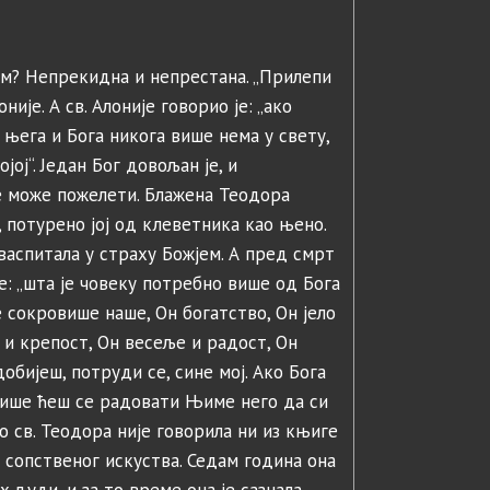
гом? Непрекидна и непрестана. „Прилепи
оније. А св. Алоније говорио је: „ако
 њега и Бога никога више нема у свету,
ој“. Један Бог довољан је, и
е може пожелети. Блажена Теодора
, потурено јој од клеветника као њено.
 васпитала у страху Божјем. А пред смрт
те: „шта је човеку потребно више од Бога
 сокровише наше, Он богатство, Он јело
 и крепост, Он весеље и радост, Он
бијеш, потруди се, сине мој. Ако Бога
 више ћеш се радовати Њиме него да си
о св. Теодора није говорила ни из књиге
г сопственог искуства. Седам година она