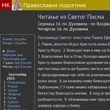
МК
Православни подсетник
Читање из Светог Писма
Седмица 16. по Духовима - по Возд
Четвртак 16. по Духовима
Посланица Светог Апостола Павла Ефес
Божић
следећи
Васкрс
следећи
1. Павле, апостол Исуса Христа по вољи Бо
Христу Исусу; 2. благодат вам и мир од Б
▶
Данас
Наредни дан
3. Благословен Бог и Отац Господа нашега 
Претходни дан
Христу сваким благословом духовним на н
7 дана:
пре
|
после
Месец:
пре
|
после
пре постања света да будемо свети и не
Септембар
5. предодредивши нас себи на усиновљењ
2025.
воље своје, 6. на похвалу славе благодати
1
Понедељак
2
Уторак
Љубљеноме,7. У коме имамо избављење к
3
Среда
богатству благодати његове, 8. коју је п
4
Четвртак
5
Петак
разборитости, 9. обзнанивши нам тајну в
6
Субота
унапред одреди у Њему,
7
Недеља
8
Понедељак