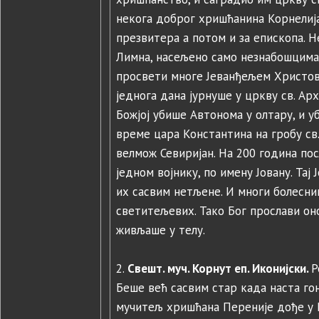
некога доброг хришћанина Корнелија
презвитера а потом и за епископа. 
Лимна, насељено само незнабошцима.
просвети многе Јеванђељем Христови
једнога дана јурнуше у цркву св. Ар
Божјој убише Автонома у олтару, и у
време цара Константина на гробу св
велмож Севиријан. На 200 година пос
једном војнику, по имену Јовану. Та
их сасвим нетљене. И многи болесн
светитељевих. Тако Бог прослави он
живљаше у телу.
2.
Свешт. муч. Корнут еп. Иконијски.
Р
Беше већ сасвим стар када наста го
мучитељ хришћана Переније дође у Н