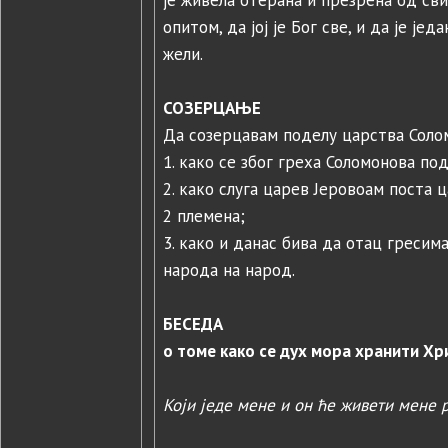
је живела отерана и презрена од свих
опитом, да јој је Бог све, и да је ј
жели.
СОЗЕРЦАЊЕ
Да созерцавам поделу царства Соломон
1. како се због греха Соломонова п
2. како слуга царев Јеровоам поста 
2 племена;
3. како и данас бива да отац гресим
народа на народ.
БЕСЕДА
о томе како се дух мора хранити Хр
Који једе мене и он ће живети мене 