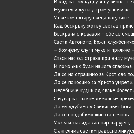
И кад час му куцну да у вечност х
Мучитељи љути у храм ускочише,
У светом олтару свеца погубише.
Кад бескрвну жртву светац прин
Бескрвна с крвавом – обе се смеш
Свети Автономе, Божји службениче
– Божијему слуги муке и приличе 
Спаси нас од страха при виду муч
И помоћник буди нашега спасења.
Да се не страшимо за Крст све по
Да се поносимо за Христа умрети.
Целебниче чудни од сваке болести
Сачувај нас лажне демонске преле
Да ум удубимо у Свевишњег Бога,
Да се сподобимо живота вечнога,
У ком и ти сада као цар царујеш,
С ангелима светим радосно ликује