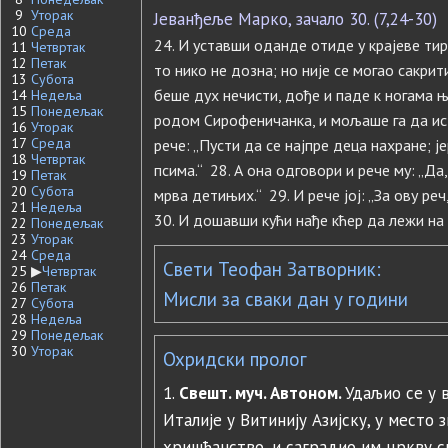
9
Уторак
Јеванђеље Марко, зачало 30. (7,24-30)
10
Среда
24. И уставши оданде отиде у крајеве тир
11
Четвртак
12
Петак
то нико не дозна; но није се могао сакрити
13
Субота
беше дух нечисти, дође и паде к ногама 
14
Недеља
15
Понедељак
родом Сирофеничанка, и мољаше га да ист
16
Уторак
17
Среда
рече: „Пусти да се најпре деца нахране; ј
18
Четвртак
псима.“ 28. А она одговори и рече му: „Да
19
Петак
20
Субота
мрва детињих.“ 29. И рече јој: „За ову реч
21
Недеља
30. И дошавши кући нађе кћер да лежи на
22
Понедељак
23
Уторак
24
Среда
Свети Теофан Затворник:
25
▶
Четвртак
26
Петак
Мисли за сваки дан у години
27
Субота
28
Недеља
29
Понедељак
30
Уторак
Охридски пролог
1.
Свешт. муч. Автоном.
Удаљио се у 
Италије у Витинију Азијску, у место 
хришћанство, и саградио им цркву св