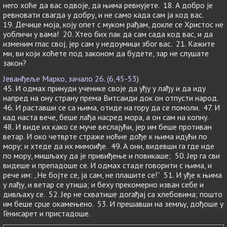
него хоће да вас одвоје, да њима ревнујете. 18. А добро је
ревновати свагда у добру, и не само када сам ја код вас.
19. Дечице моја, коју опет с муком рађам, докле се Христос не
уобличи у вама! 20. Хтео бих пак да сам сада код вас, и да
изменим глас свој, јер сам у недоумици због вас. 21. Кажите
ми, ви који хоћете под законом да будете, зар не слушате
закон?
Јеванђеље Марко, зачало 26. (6,45-53)
45. И одмах принуди ученике своје да уђу у лађу и да иду
напред на ону страну према Витсаиди док он отпусти народ.
46. И раставши се са њима, отиде на гору да се помоли. 47. И
кад наста вече, беше лађа насред мора, а он сам на копну.
48. И виде их како се муче веслајући, јер им беше противан
ветар. И око четврте страже ноћне дође к њима идући по
мору; и хтеде да их мимоиђе. 49. А они, видевши га где иде
по мору, мишљаху да је привиђење и повикаше; 50. Јер га сви
видеше и препадоше се. И одмах стаде говорити с њима, и
рече им: „Не бојте се, ја сам, не плашите се!” 51. И уђе к њима
у лађу, и ветар се утиша; и беху прекомерно изван себе и
дивљаху се. 52. Јер не схватише догађај са хлебовима; пошто
им беше срце окамењено. 53. И прешавши на земљу, дођоше у
Генисарет и пристадоше.