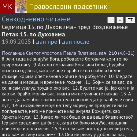
МК
Православни подсетник
Свакодневно читање
+
–
TT
Седмица 15. по Духовима - пред Воздвижење
Петак 15. по Духовима
19.09.2025
|
дан пре
|
дан после
Посланица Светог Апостола Павла Галатима,
зач. 210
(4,8-21)
8. Али тада не знајући Бога, робовасте боговима који то по
природи нису. 9. А сада познавши Бога, или боље, будући
познати од Бога, како се опет враћате на слабе и бедне
стихије, којима опет изнова хоћете да робујете? 10. Гледате
на дане и месеце, и времена и године! 11. Бојим се за вас, да
се нисам узалуд трудио око вас. 12. Будите као ја, јер сам и ја
као ви, браћо, молим вас; ништа ми не учинисте нажао. 13. А
знате да вам због слабости тела проповедах јеванђеље први
пут, 14. и искушење моје на телу мојему не презресте нити
попљувасте, него ме примисте као анђела Божијега, као
Христа Исуса. 15. Какво ли тек беше онда ваше блаженство?
Јер вам сведочим да бисте, када би било могуће, извадили
очи своје и дали мени. 16. Зато ли вам постадох непријатељ,
што вам истину говорим? 17. Они не ревнују добро за вас,