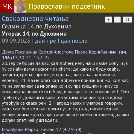
МК
Православни подсетник
Свакодневно читање
+
–
TT
Седмица 14. по Духовима
Уторак 14. по Духовима
09.09.2025
|
дан пре
|
дан после
Друга Посланица Светог Апостола Павла Коринћанима,
зач.
196
(12,20-21; 13,1-2)
20. Јер се бојим да вас, кад дођем, нећу наћи какве хоћу, и ја
ћу се наћи вама каквог ме нећете; да како не буду свађе,
зависти, срдње, пркоси, опадања, шаптања, надимања,
нереди; 21. да ме опет кад дођем не понизи Бог мој код вас,
те не заплачем за многима који су пре грешили и нису се
покајали за нечистоту и блуд и разврат што починише.1. Ово
трећи пут долазим к вама; на устима два или три сведока
утврђује се свака реч. 2. Напред казах и унапред говорим,
када сам био код вас други пут, и сад кад нисам код вас,
пишем онима који су пре сагрешили и свима осталима, да ако
дођем опет, нећу штедети,
Јеванђеље Марко, зачало 17. (4,24-34)