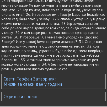
24. И говораше им: Памтите што чујете: „Каквом мером
мерите онаквом ће вам се мерити и дометнуће се вама који
слушате. 25. Јер ко има, даће му се; а који нема, узеће му се и
оно што има.” 26. И говораше им: „Тако је Царство Божије као
човек кад баци семе у земљу; 27. и спава и устаје ноћу и дању;
и семе ниче и расте, да он и не зна. 28. Јер земља сама од
себе донесе најпре траву, потом клас, па онда испуни пшеницу
у класу. 29. А кад сазри род, одмах пошаље срп: јер наста
жетва. 30. И говораше: „Са чиме ћемо упоредити Царство
Божије? Или у каквој ћемо га причи исказати? 31. Оно је као
зрно горушично мање је од свих семена на земљи; 32. које
кад се посеје у земљу, узрасте и буде веће од свега поврћа, и
пусти гране велике да могу у његову хладу и птице небеске
боравити.” 33. И таквим многим причама казиваше им реч
колико могаху слушати. 34. А без приче не говораше им ни
речи. А ученицима насамо тумачаше све.
Свети Теофан Затворник:
Мисли за сваки дан у години
Охридски пролог