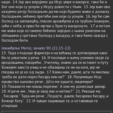
наде. 14. Јер ако верујемо да Исус умре и васкрсе, тако ће и
Бог оне који су уснули у Исусу довести с Њим. 15. Јер вам ово
казујемо речју Господњом да ми који будемо живи о доласку
Господњем, нећемо претећи оне који су уснули. 16. Јер ће сам
Господ са заповешћу, гласом арханђела и са трубом Божијом,
сићи с неба, и прво ће мртви у Христу васкрснути; 17. а потом
ми живи који останемо бићемо заједно с њима узнесени на
облацима у сретање Господу у ваздуху, и тако ћемо свагда с
Господом бити.
Јеванђеље Матеј, зачало 90. (22,15-22)
15. Тада отидоше фарисеји и на већању се договорише како
би га ухватили у речи. 16. И послаше к њему ученике своје са
иродовцима, говорећи: „Учитељу, знамо да си истинит и путу
Божијем заиста учиш и не обазиреш се ни на кога, јер не
гледаш ко је ко од људи. 17. Кажи нам, дакле, шта ти мислиш:
треба ли дати порез ћесару или не?” 18. Разумевши Исус
лукавство њихово рече: „Што ме кушате, лицемери?
19. Покажите ми новац порезни.” А они му донесоше динар.
20. И рече им: „Чији је овај лик и натпис?” 21. Рекоше му:
„Ћесарев.” Тада им рече: „Подајте, дакле, ћесарево ћесару, и
Божије Богу.” 22. И чувши задивише се, и оставивши га
отидоше.