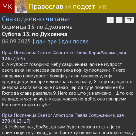
МК
Православни подсетник
Свакодневно читање
+
–
TT
Седмица 13. по Духовима
Субота 13. по Духовима
06.09.2025
|
дан пре
|
дан после
Прва Посланица Светог Апостола Павла Коринћанима,
зач.
126
(2,6-9)
6. А мудрост говоримо међу савршенима, али не мудрост
овога века, ни кнезова овога века који су пролазни; 7. него
говоримо премудрост Божију у тајни сакривену, коју
предодреди Бог пре векова за славу нашу, 8. коју ни један од
кнезова овога века није познао; јер да су је познали не би
Господа славе разапели.9. Него као што је написано: „Што око
не виде, и ухо не чу, и у срце човеку не дође, оно припреми
Бог онима који га љубе.”
Прва Посланица Светог Апостола Павла Солуњанима,
зач.
270
(4,13-17)
13. Нећемо пак, браћо, да вам буде непознато шта је са
онима који су уснули, да не бисте туговали као они који немају