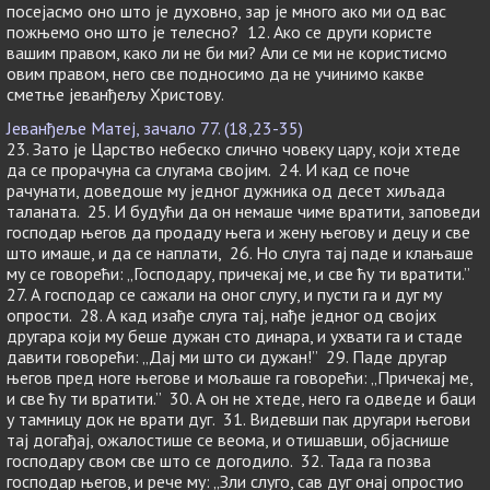
посејасмо оно што је духовно, зар је много ако ми од вас
пожњемо оно што је телесно? 12. Ако се други користе
вашим правом, како ли не би ми? Али се ми не користисмо
овим правом, него све подносимо да не учинимо какве
сметње јеванђељу Христову.
Јеванђеље Матеј, зачало 77. (18,23-35)
23. Зато је Царство небеско слично човеку цару, који хтеде
да се прорачуна са слугама својим. 24. И кад се поче
рачунати, доведоше му једног дужника од десет хиљада
таланата. 25. И будући да он немаше чиме вратити, заповеди
господар његов да продаду њега и жену његову и децу и све
што имаше, и да се наплати, 26. Но слуга тај паде и клањаше
му се говорећи: „Господару, причекај ме, и све ћу ти вратити.”
27. А господар се сажали на оног слугу, и пусти га и дуг му
опрости. 28. А кад изађе слуга тај, нађе једног од својих
другара који му беше дужан сто динара, и ухвати га и стаде
давити говорећи: „Дај ми што си дужан!” 29. Паде другар
његов пред ноге његове и мољаше га говорећи: „Причекај ме,
и све ћу ти вратити.” 30. А он не хтеде, него га одведе и баци
у тамницу док не врати дуг. 31. Видевши пак другари његови
тај догађај, ожалостише се веома, и отишавши, објаснише
господару свом све што се догодило. 32. Тада га позва
господар његов, и рече му: „Зли слуго, сав дуг онај опростио