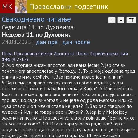
МК
Православни подсетник
Свакодневно читање
+
–
TT
Седмица 11. по Духовима.
Недеља 11. по Духовима
24.08.2025
|
дан пре
|
дан после
Прва Посланица Светог Апостола Павла Коринћанима,
зач.
141
(9,2-12)
2. Ако другима нисам апостол, али вама јесам,2. јер сте ви
печат мога апостолства у Господу. 3. То је моја одбрана пред
онима који ме осуђују. 4. Зар немамо право јести и пити?
5. Зар немамо право сестру жену са собом водити, као и
остали апостоли, и браћа Господња и Кифа? 6. Или само ја и
Варнава немамо право ово чинити? 7. Ко икад војује о своме
трошку? Ко сади виноград и не једе од рода његова? Или ко
чува стадо и од млека стада не једе? 8. Зар ово говорим по
људском? Или не говори ово и Закон? 9. Јер је у Мојсејеву
закону написано: „Не завезуј уста волу који врше.” Брине ли се
то Бог за волове? 10. Или говори управо ради нас? Јер се
ради нас написа: да који оре, треба у нади да оре, и који врше
у нади да ће примити по свом надању. 11. Ако ми вама