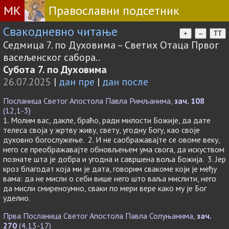
МК
Православни подсетник
Свакодневно читање
+
–
TT
Седмица 7. по Духовима – Светих Отаца Првог
васељенског сабора..
Субота 7. по Духовима
26.07.2025
|
дан пре
|
дан после
Посланица Светог Апостола Павла Римљанима,
зач. 108
(12,1-3)
1. Молим вас, дакле, браћо, ради милости Божије, да дате
телеса своја у жртву живу, свету, угодну Богу, као своје
духовно богослужење. 2. И не саображавајте се овоме веку,
него се преображавајте обновљењем ума свога, да искуством
познате шта је добра и угодна и савршена воља Божија. 3. Јер
кроз благодат која ми је дата, говорим свакоме који је међу
вама: да не мисли о себи више него што ваља мислити, него
да мисли смиреноумно, сваки по мери вере како му је Бог
уделио.
Прва Посланица Светог Апостола Павла Солуњанима,
зач.
270
(4,13-17)