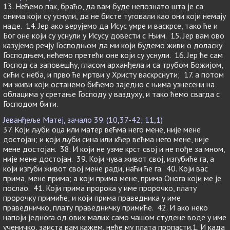
13. Нећемо пак, браћо, да вам буде непознато шта је са
онима који су уснули, да не бисте туговали као они који немају
наде. 14. Јер ако верујемо да Исус умре и васкрсе, тако ће и
Бог оне који су уснули у Исусу довести с Њим. 15. Јер вам ово
казујемо речју Господњом да ми који будемо живи о доласку
Господњем, нећемо претећи оне који су уснули. 16. Јер ће сам
Господ са заповешћу, гласом арханђела и са трубом Божијом,
сићи с неба, и прво ће мртви у Христу васкрснути; 17. а потом
ми живи који останемо бићемо заједно с њима узнесени на
облацима у сретање Господу у ваздуху, и тако ћемо свагда с
Господом бити.
Јеванђеље Матеј, зачало 39. (10,37-42; 11,1)
37. Који љуби оца или матер већма него мене, није мене
достојан; и који љуби сина или кћер већма него мене, није
мене достојан. 38. И који не узме крст свој и не пође за мном,
није мене достојан. 39. Који чува живот свој, изгубиће га, а
који изгуби живот свој мене ради, наћи ће га. 40. Који вас
прима, мене прима; а који прима мене, прима Онога који ме је
послао. 41. Који прима пророка у име пророчко, плату
пророчку примиће; и који прима праведника у име
праведничко, плату праведничку примиће. 42. И ако неко
напоји једнога од ових малих само чашом студене воде у име
ученичко, заиста вам кажем, неће му плата пропасти.1. И када