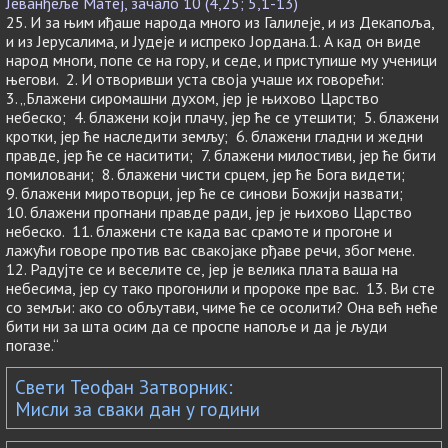
Јеванђеље Матеј, зачало 10 (4,25; 5,1-13)
25. И за њим иђаше народа много из Галилеје, и из Декапоља,
и из Јерусалима, и Јудеје и испреко Јордана.1. А кад он виде
народ многи, попе се на гору, и седе, и приступише му ученици
његови. 2. И отворивши уста своја учаше их говорећи:
3. „Блажени сиромашни духом, јер је њихово Царство
небеско; 4. блажени који плачу, јер ће се утешити; 5. блажени
кротки, јер ће наследити земљу; 6. блажени гладни и жедни
правде, јер ће се наситити; 7. блажени милостиви, јер ће бити
помиловани; 8. блажени чисти срцем, јер ће Бога видети;
9. блажени миротворци, јер ће се синови Божији назвати;
10. блажени прогнани правде ради, јер је њихово Царство
небеско. 11. блажени сте када вас срамоте и прогоне и
лажући говоре против вас свакојаке рђаве речи, због мене.
12. Радујте се и веселите се, јер је велика плата ваша на
небесима, јер су тако прогонили и пророке пре вас. 13. Ви сте
со земљи: ако со обљутави, чиме ће се осолити? Она већ неће
бити ни за шта осим да се проспе напоље и да је људи
погазе.“
Свети Теофан Затворник:
Мисли за сваки дан у години