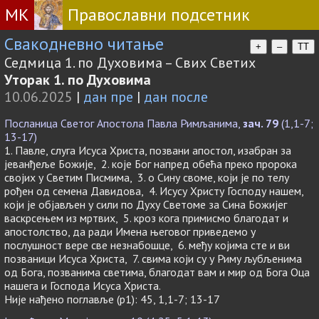
МК
Православни подсетник
Свакодневно читање
+
–
TT
Седмица 1. по Духовима – Свих Светих
Уторак 1. по Духовима
10.06.2025
|
дан пре
|
дан после
Посланица Светог Апостола Павла Римљанима,
зач. 79
(1,1-7;
13-17)
1. Павле, слуга Исуса Христа, позвани апостол, изабран за
јеванђеље Божије, 2. које Бог напред обећа преко пророка
својих у Светим Писмима, 3. о Сину своме, који је по телу
рођен од семена Давидова, 4. Исусу Христу Господу нашем,
који је објављен у сили по Духу Светоме за Сина Божијег
васкрсењем из мртвих, 5. кроз кога примисмо благодат и
апостолство, да ради Имена његовог приведемо у
послушност вере све незнабошце, 6. међу којима сте и ви
позваници Исуса Христа, 7. свима који су у Риму љубљенима
од Бога, позванима светима, благодат вам и мир од Бога Оца
нашега и Господа Исуса Христа.
Није нађено поглавље (p1): 45, 1,1-7; 13-17