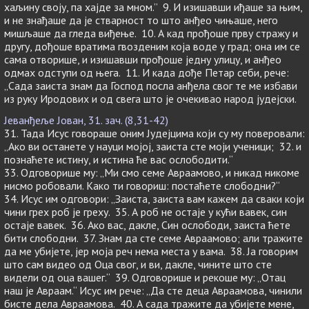
хаљину своју, па хајде за мном.” 9. И изишавши иђаше за њим,
и не знађаше да је стварност то што анђео чињаше, него
мишљаше да гледа виђење. 10. А кад прођоше прву стражу и
другу, дођоше вратима гвозденим која воде у град; она им се
сама отворише, и изишавши прођоше једну улицу, и анђео
одмах одступи од њега. 11. И када дође Петар себи, рече:
„Сада заиста знам да Господ посла анђела свог те ме избави
из руку Иродових и од свега што је очекивао народ јудејски.
Јеванђеље Јован, 31. зач. (8,31-42)
31. Тада Исус говораше оним Јудејцима који су му поверовали:
„Ако ви останете у науци мојој, заиста сте моји ученици; 32. и
познаћете истину, и истина ће вас ослободити.“
33. Одговорише му: „Ми смо семе Авраамово, и никад никоме
нисмо робовали. Како ти говориш: постаћете слободни?“
34. Исус им одговори: „Заиста, заиста вам кажем да сваки који
чини грех роб је греху. 35. А роб не остаје у кући вавек, син
остаје вавек. 36. Ако вас, дакле, Син ослободи, заиста ћете
бити слободни. 37. Знам да сте семе Авраамово; али тражите
да ме убијете, јер моја реч нема места у вама. 38. Ја говорим
што сам видео од Оца свог, и ви, дакле, чините што сте
видели од оца вашег.“ 39. Одговорише и рекоше му: „Отац
наш је Авраам.“ Исус им рече: „Да сте деца Авраамова, чинили
бисте дела Авраамова. 40. А сада тражите да убијете мене,