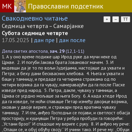
МК
Православни подсетник
Свакодневно читање
+
–
TT
Седмица четврта – Самарјанке
Субота седмице четврте
17.05.2025
|
дан пре
|
дан после
Дела светих апостола,
зач. 29
(12,1-11)
1. А у оно време подиже цар Ирод руке да мучи неке од
Цркве. 2. И погуби Јакова брата Јовановог мачем. 3. И
видевши да је то по вољи Јудејцима, настојаше да ухвати и
Петра; а беху дани бесквасних хлебова. 4. Њега и ухвати и
баци у тамницу, и предаде га четирима стражама од по
четири војника да га чувају, намеравајући да га после Пасхе
изведе пред народ. 5. Петра, дакле, чуваху у тамници, а
Црква се усрдно мољаше за њега Богу. 6. А када хтеде Ирод
да га изведе, те ноћи спаваше Петар између двојице војника,
окован у двоје вериге, и стражари пред вратима чуваху
тамницу. 7. И гле, анђео Господњи се појави, и светлост обасја
просторију, и куцнувши Петра у ребра пробуди га говорећи:
„Устани брзо!” И спадоше му вериге с руку. 8. И анђео му рече:
„Опаши се, и обуј обућу своју.” И учини тако. И рече му: „Обуци