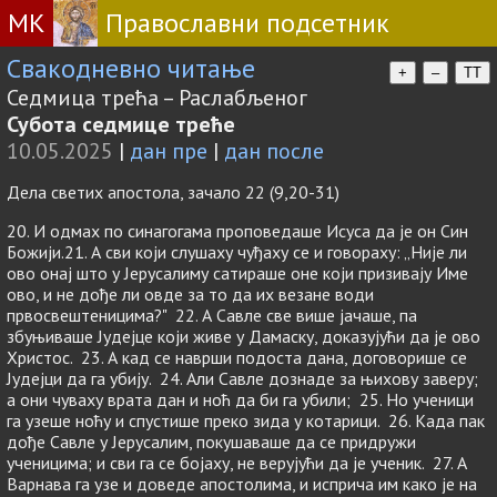
МК
Православни подсетник
Свакодневно читање
+
–
TT
Седмица трећа – Раслабљеног
Субота седмице треће
10.05.2025
|
дан пре
|
дан после
Дела светих апостола, зачало 22 (9,20-31)
20. И одмах по синагогама проповедаше Исуса да је он Син
Божији.21. А сви који слушаху чуђаху се и говораху: „Није ли
ово онај што у Јерусалиму сатираше оне који призивају Име
ово, и не дође ли овде за то да их везане води
првосвештеницима?" 22. А Савле све више јачаше, па
збуњиваше Јудејце који живе у Дамаску, доказујући да је ово
Христос. 23. А кад се наврши подоста дана, договорише се
Јудејци да га убију. 24. Али Савле дознаде за њихову заверу;
а они чуваху врата дан и ноћ да би га убили; 25. Но ученици
га узеше ноћу и спустише преко зида у котарици. 26. Када пак
дође Савле у Јерусалим, покушаваше да се придружи
ученицима; и сви га се бојаху, не верујући да је ученик. 27. А
Варнава га узе и доведе апостолима, и исприча им како је на