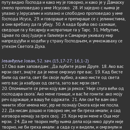
путу видио Господа и како му је говорио, и како је у Дамаску
смело проповедао у име Исусово. 28. И заједно с њима је
улазио у Јерусалим и излазио и слободно проповедао у име
Господа Исуса, 29. и говораше и препираше се с јелинистима,
а они вребаху да га убију. 30. А када браћа ово сазнаше,
сведоше га у Кесарију и испратише га у Тарс. 31. Међутим,
Цркве по свој Јудеји и Галилеји и Самарији уживаху мир
напредујући и ходећи у страху Господњем, и умножаваху се
утехом Светога Духа.
Јеванђеље Јован, 52. зач. (15,17-27; 16,1-2)
17. Ово вам заповедам: „Да љубите једни Друге. 18. Ако вас
мрзи свет, знајте да је мене омрзнуо пре вас. 19. Кад бисте
били од света, свет би своје љубио, а како нисте од света
него вас ја изабрах од света, зато вас мрзи свет.
20. Опомињите се речи коју вам ја рекох: 'Није слуга већи од
господара свога.' Ако мене гонише, и вас ће гонити: ако моју
реч одржаше, и вашу ће одржати. 21. Али све ће вам ово
чинити због имена мог, јер не познају Онога који ме посла.
22. Да нисам дошао и говорио им, не би греха имали; а сад
изговора немају за грех свој. 23. Који мрзи мене и Оца мог
мрзи. 24. Да не творих међу њима дела која нико други није
творио, не би греха имали: а сада су и видели, и омрзнули и