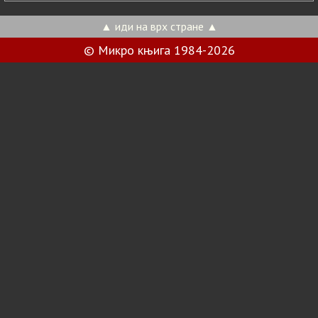
▲ иди на врх стране ▲
© Микро књига 1984-2026