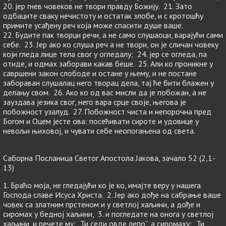
20. јер гнев човеков не твори правду Божију. 21. Зато
одбаците сваку нечистоту и остатак злобе, и с кротошћу
примите усађену реч која може спасити душе ваше.
22. Будите пак творци речи, а не само слушаоци, варајући сами
себе. 23. Јер ако ко слуша реч а не твори, он је сличан човеку
који гледа лице тела свог у огледалу; 24. јер се огледа, па
отиде, и одмах заборави какав беше. 25. Али ко проникне у
савршени закон слободе и остане у њему, и не постане
забораван слушалац него творац дела, тај ће бити блажен у
делању свом. 26. Ако ко од вас мисли да је побожан, а не
зауздава језика свог, него вара срце своје, његова је
побожност узалуд. 27. Побожност чиста и непорочна пред
Богом и Оцем јесте ова: посећивати сироте и удовице у
невољи њиховој, и чувати себе неопогањена од света.
Саборна Посланица Светог Апостола Јакова, зачало 52 (2,1-
13)
1. Браћо моја, не гледајући ко је ко, имајте веру у нашега
Господа славе Исуса Христа. 2. Јер ако дође на сабрање ваше
човек са златним прстеном и у светлој хаљини, а дође и
сиромах у бедној хаљини, 3. и погледате на онога у светлој
хаљини, и речете му: „Ти седи овде лепо”, а сиромаху: „Ти