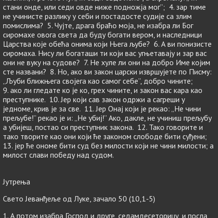
стани онде, или седи овде ниже подножја мог”; 4. зар тиме
не учинисте разлику у себи и постадосте судије са злим
помислима? 5. Чујте, драга браћо моја, не изабра ли Бог
сиромахе овога света да буду богати вером, и наследници
Царства које обећа онима који Њега љубе? 6. А ви понизисте
сиромаха. Нису ли богаташи ти који вас угњетавају и зар вас
они не вуку на судове? 7. Не хуле ли они на добро Име којим
сте названи? 8. Но, ако ви закон царски извршујете по Писму:
„Љуби ближњега својега као самог себе”, добро чините;
9. ако ли гледате ко је ко, грех чините, и закон вас кара као
преступнике. 10. Јер који сав закон одржи а сагреши у
једноме, крив је за све. 11. Јер Онај који је рекао: „Не чини
прељубе!” рекао је и: „Не убиј!” Ако, дакле, не учиниш прељубу
а убијеш, постао си преступник закона. 12. Тако говорите и
тако творите као они који ће законом слободе бити суђени;
13. јер ће ономе бити суд без милости који не чини милости; а
милост слави победу над судом.
Јутрења
Свето Јеванђеље од Луке, зачало 50 (10,1-5)
1. А потом изабра Господ и друге, седамдесеторицу, и посла