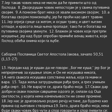
7. Јер такав човек нека не мисли да ће примити што од
Господа. 8. Двоједушан човек непостојан је у свима путевима
својим. 9. А понизни брат нека се хвали висином својом; 10. а
богаташ својом понизношћу, јер ће проћи као цвет травни.
11. Јер огреја сунце са жегом, и осуши траву, и цвет њезин
отпаде, и красота лица њена пропаде; тако ће и богаташ на
путевима својима увенути. 12. Блажен је човек који претрпи
искушење, јер кад буде опробан примиће венац живота, који
Господ обећа онима који га љубе.
Саборна Посланица Светог Апостола Јакова, зачало 50,51
(1,13-27)
13. Ниједан кад је кушан да не говори: „Бог ме куша;” јер Бог је
непријемчив за кушање злом, и Он не искушава никога,
14. него свакога искушава сопствена жеља, која га мами и
вара. 15. Тада жеља затрудњевши рађа грех, а грех учињен
рађа смрт. 16. Не варајте се, драга браћо моја. 17. Сваки дар
добри и сваки поклон савршени одозго је, силази од Оца
светлости, у којега нема изменљивости ни сенке промене.
18. Јер нас је драговољно родио речју истине, да будемо као
првина од његових створења.19. Зато, драга браћо моја, нека
буде сваки човек брз чути а спор говорити и спор гневити се;