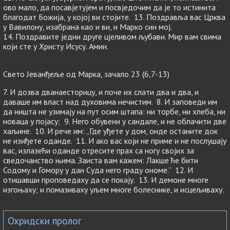
ово мало, да посавјетујем и посвједочим да је то истинита
благодат Божија, у којој ви стојите. 13. Поздравља вас Црква
у Вавилону, изабрана као и ви, и Марко син мој.
14. Поздравите једни друге цјеливом љубави. Мир вам свима
који сте у Христу Исусу. Амин.
Свето Јеванђеље од Марка, зачало 23 (6,7-13)
7. И дозва дванаесторицу, и поче их слати два и два, и
даваше им власт над духовима нечистим. 8. И заповеди им
да ништа не узимају на пут осим штапа: ни торбе, ни хлеба, ни
новаца у појасу; 9. Него обувени у сандале, и не облачити две
хаљине. 10. И рече им: „Где уђете у дом, онде останите док
не изиђете оданде. 11. И ако вас који не приме и не послушају
вас, излазећи оданде отресите прах са ногу својих за
сведочанство њима. Заиста вам кажем: Лакше ће бити
Содому и Гомору у дан Суда него граду ономе.” 12. И
отишавши проповедаху да се покају. 13. И демоне многе
изгоњаху; и помазиваху уљем многе болеснике, и исцељиваху.
Охридски пролог