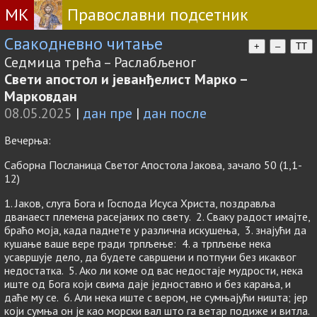
МК
Православни подсетник
Свакодневно читање
+
–
TT
Седмица трећа – Раслабљеног
Свети апостол и јеванђелист Марко –
Марковдан
08.05.2025
|
дан пре
|
дан после
Вечерња:
Саборна Посланица Светог Апостола Јакова, зачало 50 (1,1-
12)
1. Јаков, слуга Бога и Господа Исуса Христа, поздравља
дванаест племена расејаних по свету. 2. Сваку радост имајте,
браћо моја, када паднете у различна искушења, 3. знајући да
кушање ваше вере гради трпљење: 4. а трпљење нека
усавршује дело, да будете савршени и потпуни без икаквог
недостатка. 5. Ако ли коме од вас недостаје мудрости, нека
иште од Бога који свима даје једноставно и без карања, и
даће му се. 6. Али нека иште с вером, не сумњајући ништа; јер
који сумња он је као морски вал што га ветар подиже и витла.