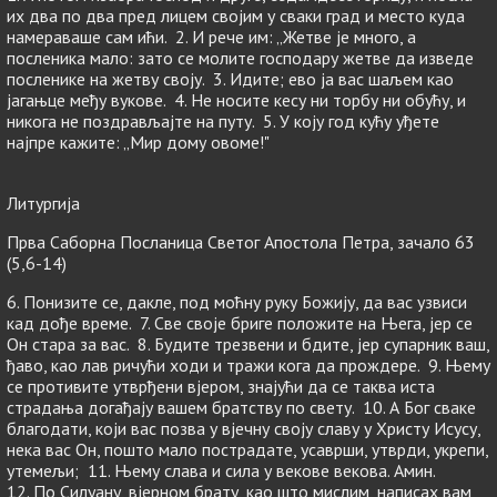
их два по два пред лицем својим у сваки град и место куда
намераваше сам ићи. 2. И рече им: „Жетве је много, а
посленика мало: зато се молите господару жетве да изведе
посленике на жетву своју. 3. Идите; ево ја вас шаљем као
јагањце међу вукове. 4. Не носите кесу ни торбу ни обућу, и
никога не поздрављајте на путу. 5. У коју год кућу уђете
најпре кажите: „Мир дому овоме!"
Литургија
Прва Саборна Посланица Светог Апостола Петра, зачало 63
(5,6-14)
6. Понизите се, дакле, под моћну руку Божију, да вас узвиси
кад дође време. 7. Све своје бриге положите на Њега, јер се
Он стара за вас. 8. Будите трезвени и бдите, јер супарник ваш,
ђаво, као лав ричући ходи и тражи кога да прождере. 9. Њему
се противите утврђени вјером, знајући да се таква иста
страдања догађају вашем братству по свету. 10. А Бог сваке
благодати, који вас позва у вјечну своју славу у Христу Исусу,
нека вас Он, пошто мало пострадате, усаврши, утврди, укрепи,
утемељи; 11. Њему слава и сила у векове векова. Амин.
12. По Силуану, вјерном брату, као што мислим, написах вам