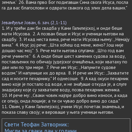
земљи.' 26. Вама прво Бог подигавши Сина свога Исуса, посла
га да вас благослови и одврати свакога од злих дела ваших."
Јеванђеље Јован, 6. зач. (2,1-11)
1. И у трећи дан би свадба у Кани Галилејској, и онде беше
мати Исусова. 2. А позван беше и Исус и ученици његови на
свадбу. 3. И кад неста вина, рече мати Исусова њему: „Немају
вина." 4. Исус јој рече: „Шта хоћеш од мене, жено? Још није
дошао час мој." 5. Рече мати његова слугама: „Што год вам
рече учините." 6. А онде беше шест камених судова за воду,
постављених по обичају јудејског очишћења, који хватаху по
две или по три мере. 7. Рече им Исус: „Напуните судове
водом." И напунише их до врха. 8. И рече им Исус: „Захватите
сад и носите пехарнику." И однесоше. 9. А кад окуси пехарник
вино које је постало од воде, и не знађаше откуда је, а слуге
знадијаху које су захватиле воду, позва пехарник женика.
10. И рече му: „Сваки човек најпре добро вино износи, а када
се опију, онда лошије; а ти си чувао добро вино до сада."
11. Овим, у Кани Галилејској, учини Исус почетак знамења, и
показа славу своју; и вероваше у њега ученици његови.
Свети Теофан Затворник:
Мисли за сваки дан у години