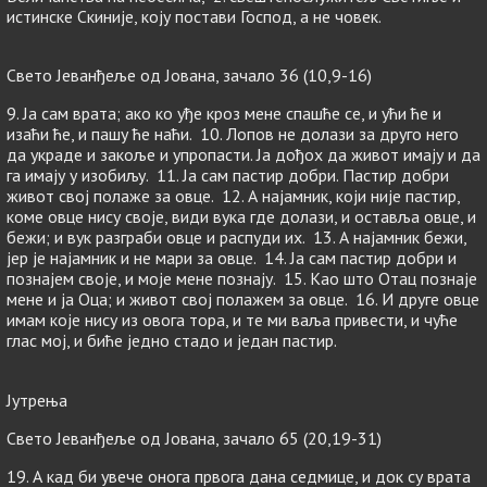
истинске Скиније, коју постави Господ, а не човек.
Свето Јеванђеље од Јована, зачало 36 (10,9-16)
9. Ја сам врата; ако ко уђе кроз мене спашће се, и ући ће и
изаћи ће, и пашу ће наћи. 10. Лопов не долази за друго него
да украде и закоље и упропасти. Ја дођох да живот имају и да
га имају у изобиљу. 11. Ја сам пастир добри. Пастир добри
живот свој полаже за овце. 12. А најамник, који није пастир,
коме овце нису своје, види вука где долази, и оставља овце, и
бежи; и вук разграби овце и распуди их. 13. А најамник бежи,
јер је најамник и не мари за овце. 14. Ја сам пастир добри и
познајем своје, и моје мене познају. 15. Као што Отац познаје
мене и ја Оца; и живот свој полажем за овце. 16. И друге овце
имам које нису из овога тора, и те ми ваља привести, и чуће
глас мој, и биће једно стадо и један пастир.
Јутрења
Свето Јеванђеље од Јована, зачало 65 (20,19-31)
19. А кад би увече онога првога дана седмице, и док су врата