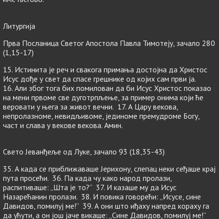
Литургија
Прва Посланица Светог Апостола Павла Тимотеју, зачало 280
(1,15-17)
15. Истинита је реч и свакога примања достојна да Христос
Исус дође у свет да спасе грешнике од којих сам први ја.
16. Али због тога бих помилован да би Исус Христос показао
на мени првоме све дуготрпљење, за пример онима који ће
веровати у њега за живот вечни. 17. А Цару векова,
непролазноме, невидљивоме, јединоме премудроме Богу,
част и слава у векове векова. Амин.
Свето Јеванђеље од Луке, зачало 93 (18,35-43)
35. А када се приближаваше Јерихону, слепац неки сеђаше крај
пута просећи. 36. Па када чу како народ пролази,
распитиваше: „Шта је то?” 37. И казаше му да Исус
Назарећанин пролази. 38. И повика говорећи: „Исусе, сине
Давидов, помилуј ме!” 39. А они што иђаху напред кораху га
да ућути, а он још јаче викаше: „Сине Давидов, помилуј ме!”