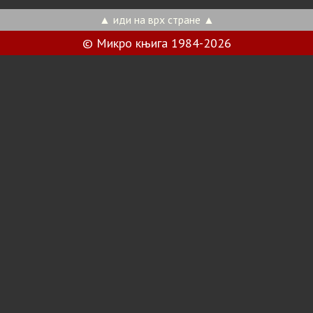
▲ иди на врх стране ▲
© Микро књига 1984-2026