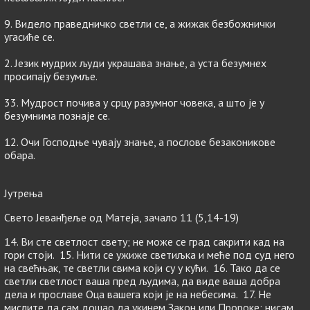
9. Видело праведничко свeтли се, а жижак безбожнички
угасиће се.
2. Језик мудрих људи украшава знање, а уста безумнех
просипају безумље.
33. Мудрост почива у срцу разумног човека, а што је у
безумнима познаје се.
12. Очи Господње чувају знање, а послове безаконикове
обара.
Јутрења
Свето Јеванђеље од Матеја, зачало 11 (5,14-19)
14. Ви сте светлост свету; не може се град сакрити кад на
гори стоји. 15. Нити се ужиже светиљка и меће под суд него
на свећњак, те светли свима који су у кући. 16. Тако да се
светли светлост ваша пред људима, да виде ваша добра
дела и прославе Оца вашeга који је на небесима. 17. Не
мислите да сам дошао да укинем Закон или Пророке; нисам