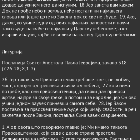
дошао да укинем него да испуним. 18. Јер заиста вам кажем:
Док не прође небо и земља, неће нестати ни најмањега
словца или једне црте из Закона док се све не збуде. 19. Ако,
дакле, ко укине једну од ових најмањих заповести и научи
тако људе, назваће се најмањи у Царству небескоме; а ко
изврши и научи, тај ће се велики назвати у Царству небескоме.
Литургија
Посланица Светог Апостола Павла Јеврејима, зачало 318
(7,26-28; 8,1-2)
26. Јер такав нам Првосвештеник требаше: свет, незлобив,
чист, одвојен од грешника и виши од небеса; 27. који нема
потребе, као они првосвештеници, да сваки дан приноси
жртве, најпре за своје грехе, а потом и за народне, јер Он ово
учини једном заувек приневши самога себе. 28. Јер Закон
поставља за првосвештенике људе који имају слабости, а реч
заклетве после Закона, поставља Сина вавек савршенога.
1. А од овога што говорисмо главно је: Ми имамо таквога
Првосвештеника, који седе с десне стране престола
Величанства на небесима, 2. свештенослужитељ Светиње и