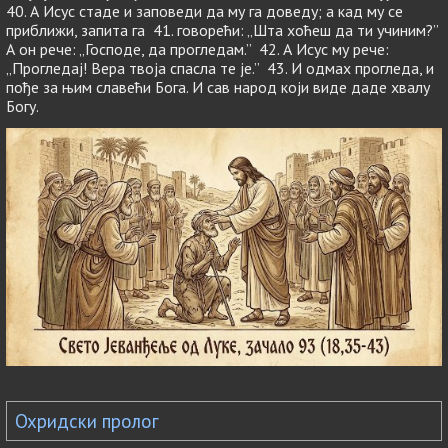
40. А Исус стаде и заповеди да му га доведу; а кад му се
приближи, запита га 41. говорећи: „Шта хоћеш да ти учиним?”
А он рече: „Господе, да прогледам.” 42. А Исус му рече:
„Прогледај! Вера твоја спасла те је.” 43. И одмах прогледа, и
пође за њим славећи Бога. И сав народ који виде даде хвалу
Богу.
Охридски пролог