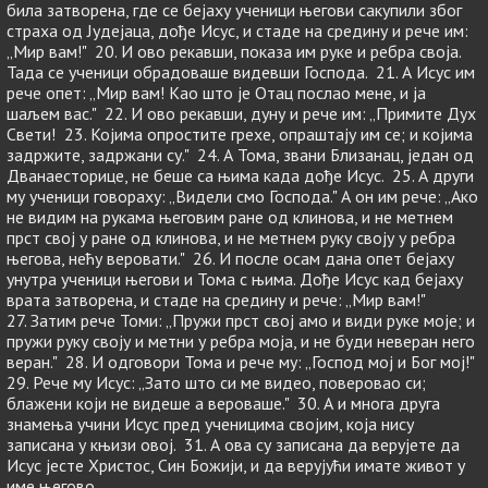
била затворена, где се бeјаху ученици његови сакупили због
страха од Јудејаца, дође Исус, и стаде на средину и рече им:
„Мир вам!" 20. И ово рекавши, показа им руке и ребра своја.
Тада се ученици обрадоваше видевши Господа. 21. А Исус им
рече опет: „Мир вам! Као што је Отац послао мене, и ја
шаљем вас." 22. И ово рекавши, дуну и рече им: „Примите Дух
Свети! 23. Којима опростите грехе, опраштају им се; и којима
задржите, задржани су." 24. А Тома, звани Близанац, један од
Дванаесторице, не беше са њима када дође Исус. 25. А други
му ученици говораху: „Видели смо Господа." А он им рече: „Ако
не видим на рукама његовим ране од клинова, и не метнем
прст свој у ране од клинова, и не метнем руку своју у ребра
његова, нећу веровати." 26. И после осам дана опет бејаху
унутра ученици његови и Тома с њима. Дође Исус кад бејаху
врата затворена, и стаде на средину и рече: „Мир вам!"
27. Затим рече Томи: „Пружи прст свој амо и види руке моје; и
пружи руку своју и метни у ребра моја, и не буди неверан него
веран." 28. И одговори Тома и рече му: „Господ мој и Бог мој!"
29. Рече му Исус: „Зато што си ме видео, поверовао си;
блажени који не видеше а вероваше." 30. А и многа друга
знамења учини Исус пред ученицима својим, која нису
записана у књизи овој. 31. А ова су записана да верујете да
Исус јесте Христос, Син Божији, и да верујући имате живот у
име његово.