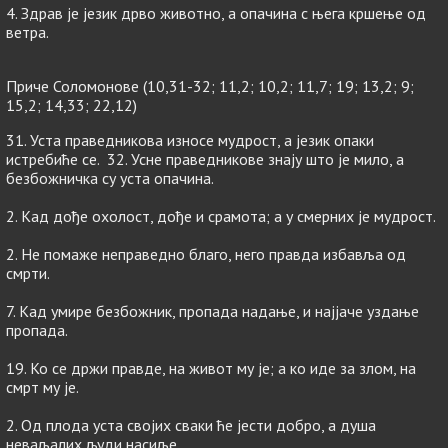
4. Здрав је језик дрво животно, а опачина с њега кршење од
ветра.
Приче Соломонове (10,31-32; 11,2; 10,2; 11,7; 19; 13,2; 9;
15,2; 14,33; 22,12)
31. Уста праведникова износе мудрост, а језик опаки
истребиће се. 32. Усне праведникове знају што је мило, а
безбожничка су уста опачина.
2. Кад дође охолост, дође и срамота; а у смерних је мудрост.
2. Не помаже неправедно благо, него правда избавља од
смрти.
7. Кад умире безбожник, пропада надање, и најјаче уздање
пропада.
19. Ко се држи правде, на живот му је; а ко иде за злом, на
смрт му је.
2. Од плода уста својих сваки ће јести добро, а душа
неваљалих људи насиље.