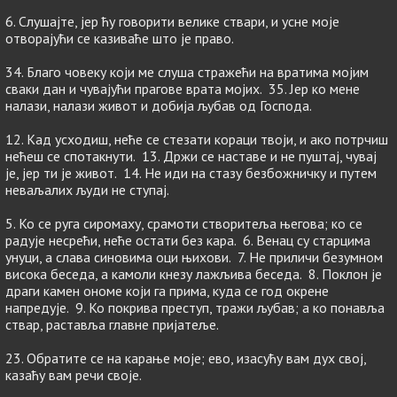
6. Слушајте, јер ћу говорити велике ствари, и усне моје
отворајући се казиваће што је право.
34. Благо човеку који ме слуша стражећи на вратима мојим
сваки дан и чувајући прагове врата мојих. 35. Јер ко мене
налази, налази живот и добија љубав од Господа.
12. Кад усходиш, неће се стезати кораци твоји, и ако потрчиш
нећеш се спотакнути. 13. Држи се наставе и не пуштај, чувај
је, јер ти је живот. 14. Не иди на стазу безбожничку и путем
неваљалих људи не ступај.
5. Ко се руга сиромаху, срамоти створитеља његова; ко се
радује несрећи, неће остати без кара. 6. Венац су старцима
унуци, а слава синовима оци њихови. 7. Не приличи безумном
висока беседа, а камоли кнезу лажљива беседа. 8. Поклон је
драги камен ономе који га прима, куда се год окрене
напредује. 9. Ко покрива преступ, тражи љубав; а ко понавља
ствар, раставља главне пријатеље.
23. Обратите се на карање моје; ево, изасућу вам дух свој,
казаћу вам речи своје.