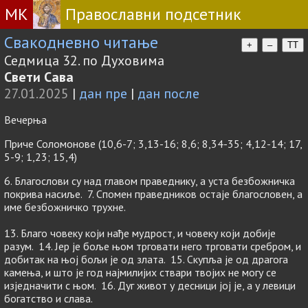
МК
Православни подсетник
Свакодневно читање
+
–
TT
Седмица 32. по Духовима
Свети Сава
27.01.2025
|
дан пре
|
дан после
Вечерња
Приче Соломонове (10,6-7; 3,13-16; 8,6; 8,34-35; 4,12-14; 17,
5-9; 1,23; 15,4)
6. Благослови су над главом праведнику, а уста безбожничка
покрива насиље. 7. Спомен праведников остаје благословен, а
име безбожничко трухне.
13. Благо човеку који нађе мудрост, и човеку који добије
разум. 14. Јер је боље њом трговати него трговати сребром, и
добитак на њој бољи је од злата. 15. Скупља је од драгога
камења, и што је год најмилијих ствари твојих не могу се
изједначити с њом. 16. Дуг живот у десници јој је, а у левици
богатство и слава.