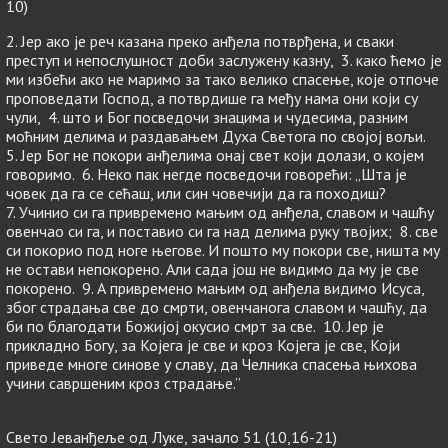
10)
2. Јер ако је реч казана преко анђела потврђена, и сваки
преступ и непослушност доби заслужену казну, 3. како ћемо је
ми избећи ако не маримо за тако велико спасење, које отпоче
проповедати Господ, а потврдише га међу нама они који су
чули, 4. што и Бог посведочи знацима и чудесима, разним
моћним делима и раздавањем Духа Светога по својој вољи.
5. Јер Бог не покори анђелима онај свет који долази, о којем
говоримо. 6. Неко пак негде посведочи говорећи: „Шта је
човек да га се сећаш, или син човечији да га походиш?
7. Учинио си га привремено мањим од анђела, славом и чашћу
овенчао си га, и поставио си га над делима руку твојих; 8. све
си покорио под ноге његове. И пошто му покори све, ништа му
не остави непокорено. Али сада још не видимо да му је све
покорено. 9. А привремено мањим од анђела видимо Исуса,
због страдања све до смрти, овенчанога славом и чашћу, да
би по благодати Божијој окусио смрт за све. 10. Јер је
прикладно Богу, за Којега је све и кроз Којега је све, Који
приведе многе синове у славу, да Челника спасења њихова
учини савршеним кроз страдање.”
Свето Јеванђеље од Луке, зачало 51 (10,16-21)