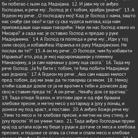
би побегао с њом од Мадијана. 12. И јави му се анђео
Господњи, и рече му: „Господ је с тобом, храбри јуначе!” 13. А
Гедеон му рече: „О господару мој! Кад је Господ с нама, зашто
нас снађе све ово? и где су сва чудеса његова, која нам
приповедаше оци наши говорећи: ‘Није ли нас Господ извео из
Мисира?‘ а сада нас је оставио Господ и предао у руке
Мадијанима.” 14. А Господ га погледа и рече му: „Иди у тој
сили својој, и избавићеш Израиља из руку Мадијанских. Не
послах ли те?” 15. А он му рече: „О Господе, чим ћу избавити
Израиља? ето, род је мој најсиромашнији у племену
Манасијину, а ја сам најмањи у дому оца свога.” 16. Тада му
рече Господ: „Ја ћу бити с тобом, те ћеш побити Мадијанце
као једнога.” 17. А Гедеон му рече: „Ако сам нашао милост
пред тобом, дај ми знак да ти говориш са мном. 18. Немој
отићи одавде докле се ја не вратим к теби и донесем дар
свој и ставим преда те.” А он рече: „Чекаћу док се вратиш.”
19. Тада отиде Гедеон, и зготови јаре и од ефе брашна
хлебове пресне, и метну месо у котарицу а јуху у лонац, и
донесе му под храст, и постави. 20. А анђео Божји рече му:
„Узми то месо и те хлебове пресне, и метни на ону стену, а
јуху проспи.” И он учини тако. 21. Тада анђео Господњи пружи
крај од штапа који му беше у руци и дотаче се меса и хлебова
пресних; и подиже се огањ са стене и спали месо и хлебове