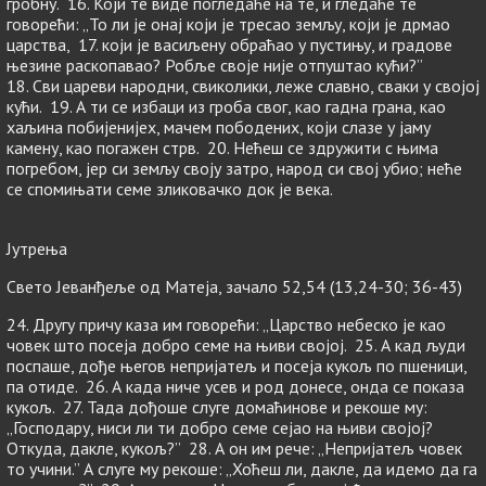
гробну. 16. Који те виде погледаће на те, и гледаће те
говорећи: „То ли је онај који је тресао земљу, који је дрмао
царства, 17. који је васиљену обраћао у пустињу, и градове
њезине раскопавао? Робље своје није отпуштао кући?”
18. Сви цареви народни, свиколики, леже славно, сваки у својој
кући. 19. А ти се избаци из гроба свог, као гадна грана, као
хаљина побијенијех, мачем пободених, који слазе у јаму
камену, као погажен стрв. 20. Нећеш се здружити с њима
погребом, јер си земљу своју затро, народ си свој убио; неће
се спомињати семе зликовачко док је века.
Јутрења
Свето Јеванђеље од Матеја, зачало 52,54 (13,24-30; 36-43)
24. Другу причу каза им говорећи: „Царство небеско је као
човек што посеја добро семе на њиви својој. 25. А кад људи
поспаше, дође његов непријатељ и посеја кукољ по пшеници,
па отиде. 26. А када ниче усев и род донесе, онда се показа
кукољ. 27. Тада дођоше слуге домаћинове и рекоше му:
„Господару, ниси ли ти добро семе сејао на њиви својој?
Откуда, дакле, кукољ?” 28. А он им рече: „Непријатељ човек
то учини.” А слуге му рекоше: „Хоћеш ли, дакле, да идемо да га