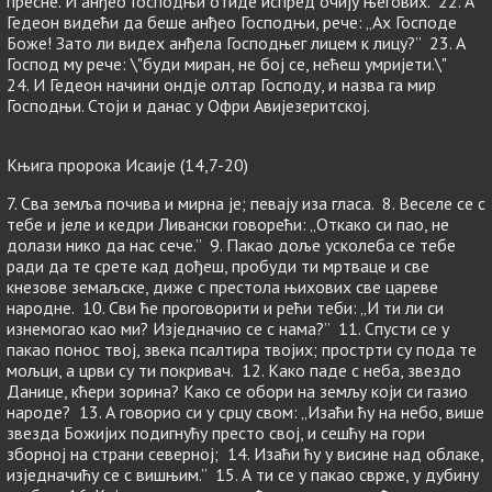
пресне. И анђео Господњи отиде испред очију његових. 22. А
Гедеон видећи да беше анђео Господњи, рече: „Ах Господе
Боже! Зато ли видех анђела Господњег лицем к лицу?” 23. А
Господ му рече: \"буди миран, не бој се, нећеш умријети.\"
24. И Гедеон начини ондје олтар Господу, и назва га мир
Господњи. Стоји и данас у Офри Авијезеритској.
Књига пророка Исаије (14,7-20)
7. Сва земља почива и мирна је; певају иза гласа. 8. Веселе се с
тебе и јеле и кедри Ливански говорећи: „Откако си пао, не
долази нико да нас сече.” 9. Пакао доље усколеба се тебе
ради да те срете кад дођеш, пробуди ти мртваце и све
кнезове земаљске, диже с престола њихових све цареве
народне. 10. Сви ће проговорити и рећи теби: „И ти ли си
изнемогао као ми? Изједначио се с нама?” 11. Спусти се у
пакао понос твој, звека псалтира твојих; прострти су пода те
мољци, а црви су ти покривач. 12. Како паде с неба, звездо
Данице, кћери зорина? Како се обори на земљу који си газио
народе? 13. А говорио си у срцу свом: „Изаћи ћу на небо, више
звезда Божијих подигнућу престо свој, и сешћу на гори
зборној на страни северној; 14. Изаћи ћу у висине над облаке,
изједначићу се с вишњим.” 15. А ти се у пакао сврже, у дубину