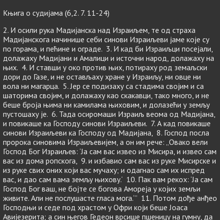
Књига о судијама (6,2. 7. 11-24)
2. И осили рука Мадијанска над Израиљем, те од страха
Мадијанскога начинише себи синови Израиљеви јаме које су
по горама, и пећине и ограде. 3. И кад би Израиљци посејали,
долажаху Мадијани и Амалици и источни народ, долажаху на
њих. 4. И ставши у око против њих, потираху род земаљски
дори до Газе, и не остављаху хране у Израиљу, ни овце ни
вола ни магарца. 5. Јер се подизаху са стадима својим и са
шаторима својим, и долажаху као скакавци, тако много, и не
беше броја њима ни камилама њиховим, и долазећи у земљу
пустошаху је. 6. Тада осиромаши Израиљ веома од Мадијана,
и повикаше ка Господу синови Израиљеви. 7. А кад повикаше
синови Израиљеви ка Господу од Мадијана, 8. Господ посла
пророка синовима Израиљевијем, а он им рече: „Овако вели
Господ Бог Израиљев: ‘Ја сам вас извео из Мисира, и извео сам
вас из дома ропскога, 9. и избавио сам вас из руке Мисирске и
из руке свих оних који вас мучаху; и одагнао сам их испред
вас, и дао сам вама земљу њихову.‘ 10. Пак вам рекох: ‘Ја сам
Господ Бог ваш, не бојте се богова Амореја у којих земљи
живите. Али не послушасте гласа мога.‘” 11. Потом дође анђео
Господњи и седе под храстом у Офри који беше Јоаса
Авијезерита; а син његов Гедеон врсише пшеницу на гумну, да