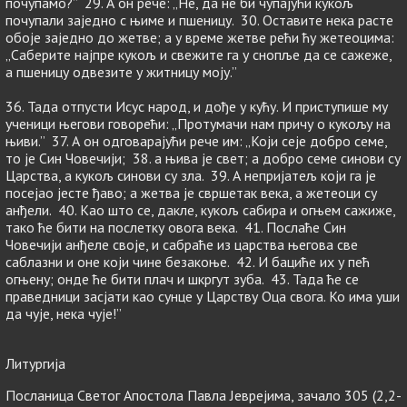
почупамо?” 29. А он рече: „Не, да не би чупајући кукољ
почупали заједно с њиме и пшеницу. 30. Оставите нека расте
обоје заједно до жетве; а у време жетве рећи ћу жетеоцима:
„Саберите најпре кукољ и свежите га у снопље да се сажеже,
а пшеницу одвезите у житницу моју.”
36. Тада отпусти Исус народ, и дође у кућу. И приступише му
ученици његови говорећи: „Протумачи нам причу о кукољу на
њиви.” 37. А он одговарајући рече им: „Који сеје добро семе,
то је Син Човечији; 38. а њива је свет; а добро семе синови су
Царства, а кукољ синови су зла. 39. А непријатељ који га је
посејао јесте ђаво; а жетва је свршетак века, а жетеоци су
анђели. 40. Као што се, дакле, кукољ сабира и огњем сажиже,
тако ће бити на послетку овога века. 41. Послаће Син
Човечији анђеле своје, и сабраће из царства његова све
саблазни и оне који чине безакоње. 42. И бациће их у пећ
огњену; онде ће бити плач и шкргут зуба. 43. Тада ће се
праведници засјати као сунце у Царству Оца свога. Ко има уши
да чује, нека чује!”
Литургија
Посланица Светог Апостола Павла Јеврејима, зачало 305 (2,2-