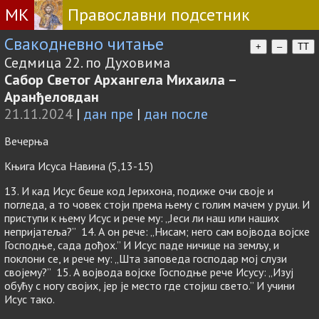
МК
Православни подсетник
Свакодневно читање
+
–
TT
Седмица 22. по Духовима
Сабор Светог Архангела Михаила –
Аранђеловдан
21.11.2024
|
дан пре
|
дан после
Вечерња
Књига Исуса Навина (5,13-15)
13. И кад Исус беше код Јерихона, подиже очи своје и
погледа, а то човек стоји према њему с голим мачем у руци. И
приступи к њему Исус и рече му: „Јеси ли наш или наших
непријатеља?” 14. А он рече: „Нисам; него сам војвода војске
Господње, сада дођох.” И Исус паде ничице на земљу, и
поклони се, и рече му: „Шта заповеда господар мој слузи
својему?” 15. А војвода војске Господње рече Исусу: „Изуј
обућу с ногу својих, јер је место где стојиш свето.” И учини
Исус тако.