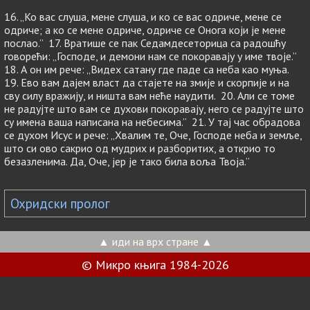
16. „Ко вас слуша, мене слуша, и ко се вас одриче, мене се
одриче; а ко се мене одриче, одриче се Онога који је мене
послао.” 17. Вратише се пак Седамдесеторица са радошћу
говорећи: „Господе, и демони нам се покоравају у име твоје.”
18. А он им рече: „Видех сатану где паде са неба као муња.
19. Ево вам дајем власт да стајете на змије и скорпије и на
сву силу вражију, и ништа вам неће наудити. 20. Али се томе
не радујте што вам се духови покоравају, него се радујте што
су имена ваша написана на небесима.” 21. У тај час обрадова
се духом Исус и рече: „Хвалим те, Оче, Господе неба и земље,
што си ово сакрио од мудрих и разборитих, а открио то
безазленима. Да, Оче, јер је тако била воља Твоја.”
Охридски пролог
▲ иди на врх стране ▲
© Микро књига 1984-2026