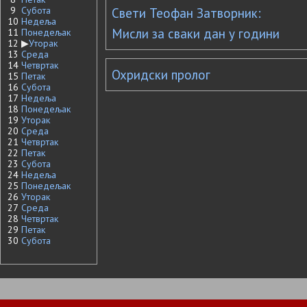
9
Субота
Свети Теофан Затворник:
10
Недеља
Мисли за сваки дан у години
11
Понедељак
12
▶
Уторак
13
Среда
14
Четвртак
Охридски пролог
15
Петак
16
Субота
17
Недеља
18
Понедељак
19
Уторак
20
Среда
21
Четвртак
22
Петак
23
Субота
24
Недеља
25
Понедељак
26
Уторак
27
Среда
28
Четвртак
29
Петак
30
Субота