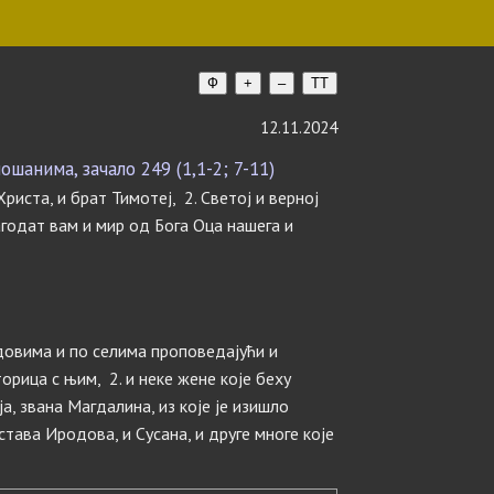
Ф
+
–
TT
12.11.2024
шанима, зачало 249 (1,1-2; 7-11)
риста, и брат Тимотеј, 2. Светој и верној
лагодат вам и мир од Бога Оца нашега и
адовима и по селима проповедајући и
рица с њим, 2. и неке жене које беху
а, звана Магдалина, из које је изишло
става Иродова, и Сусана, и друге многе које