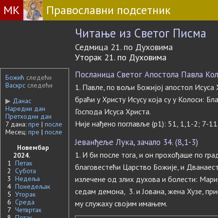
МК
Православни подсетник
Читање из Светог Писма
Седмица 21. по Духовима
Уторак 21. по Духовима
Посланица Светог Апостола Павла Коло
Божић
следећи
Васкрс
следећи
1. Павле, по вољи Божијој апостол Исуса Х
браћи у Христу Исусу која су у Колоси: Б
▶
Данас
Наредни дан
Господа Исуса Христа.
Претходни дан
Није нађено поглавље (p1): 51, 1,1-2; 7-11
7 дана:
пре
|
после
Месец:
пре
|
после
Јеванђеље Лука, зачало 34. (8,1-3)
Новембар
1. И би после тога, и он прохођаше по гр
2024.
1
Петак
благовестећи Царство Божије, и Дванаесто
2
Субота
3
Недеља
излечене од злих духова и болести: Мариј
4
Понедељак
седам демона, 3. и Јована, жена Хузе, при
5
Уторак
6
Среда
му служаху својим имањем.
7
Четвртак
8
Петак