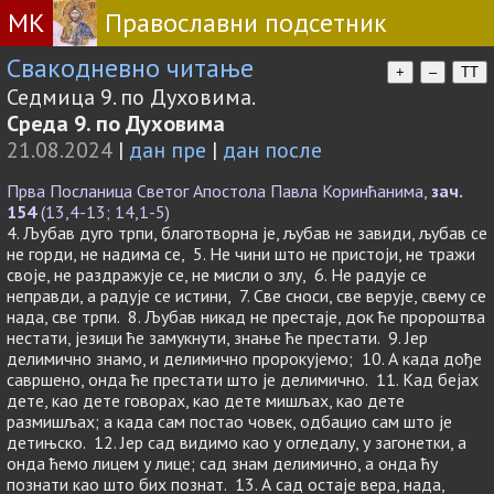
МК
Православни подсетник
Свакодневно читање
+
–
TT
Седмица 9. по Духовима.
Среда 9. по Духовима
21.08.2024
|
дан пре
|
дан после
Прва Посланица Светог Апостола Павла Коринћанима,
зач.
154
(13,4-13; 14,1-5)
4. Љубав дуго трпи, благотворна је, љубав не завиди, љубав се
не горди, не надима се, 5. Не чини што не пристоји, не тражи
своје, не раздражује се, не мисли о злу, 6. Не радује се
неправди, а радује се истини, 7. Све сноси, све верује, свему се
нада, све трпи. 8. Љубав никад не престаје, док ће пророштва
нестати, језици ће замукнути, знање ће престати. 9. Јер
делимично знамо, и делимично пророкујемо; 10. А када дође
савршено, онда ће престати што је делимично. 11. Кад бејах
дете, као дете говорах, као дете мишљах, као дете
размишљах; а када сам постао човек, одбацио сам што је
детињско. 12. Јер сад видимо као у огледалу, у загонетки, а
онда ћемо лицем у лице; сад знам делимично, а онда ћу
познати као што бих познат. 13. А сад остаје вера, нада,