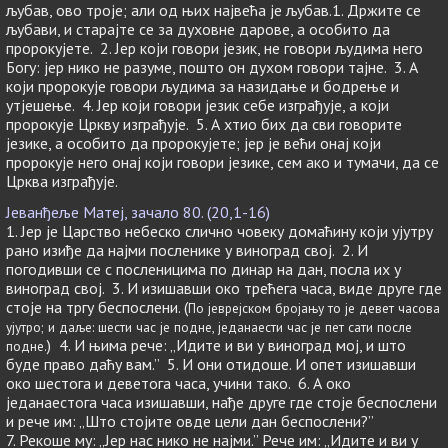
љубав, ово троје; али од њих највећа је љубав.1. Држите се
љубави, и старајте се за духовне дарове, а особито да
пророкујете. 2. Јер који говори језик, не говори људима него
Богу: јер нико не разуме, пошто он духом говори тајне. 3. А
који пророкује говори људима за назидање и бодрење и
утјешење. 4. Јер који говори језик себе изграђује, а који
пророкује Цркву изграђује. 5. А хтио бих да сви говорите
језике, а особито да пророкујете; јер је већи онај који
пророкује него онај који говори језике, сем ако и тумачи, да се
Црква изграђује.
Јеванђеље Матеј, зачало 80. (20,1-16)
1. Јер је Царство небеско слично човеку домаћину који ујутру
рано изиђе да најми посленике у виноград свој. 2. И
погодивши се с посленицима по динар на дан, посла их у
виноград свој. 3. И изишавши око трећега часа, виде друге где
стоје на тргу беспослени. (
По јеврејском бројању то је девет часова
ујутро; и даље: шести час је подне, једанаести час је пет сати после
) 4. И њима рече: „Идите и ви у виноград мој, и што
подне.
буде право даћу вам.” 5. И они отидоше. И опет изишавши
око шестога и деветога часа, учини тако. 6. А око
једанаестога часа изишавши, нађе друге где стоје беспослени
и рече им: „Што стојите овде цели дан беспослени?”
7. Рекоше му: „Јер нас нико не најми.” Рече им: „Идите и ви у