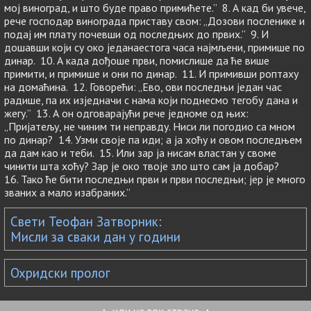
мој виноград, и што буде право примићете.” 8. А кад би увече,
рече господар винограда приставу свом: „Дозови посленике и
подај им плату почевши од последњих до првих.” 9. И
дошавши који су око једанаестога часа најмљени, примише по
динар. 10. А када дођоше први, помислише да ће више
примити, и примише и они по динар. 11. И примивши роптаху
на домаћина. 12. Говорећи: „Ево, ови последњи један час
радише, па их изједначи с нама који поднесмо тегобу дана и
жегу.” 13. А он одговарајући рече једноме од њих:
„Пријатељу, не чиним ти неправду. Ниси ли погодио са мном
по динар? 14. Узми своје па иди; а ја хоћу и овом последњем
да дам као и теби. 15. Или зар ја нисам властан у своме
чинити шта хоћу? Зар је око твоје зло што сам ја добар?
16. Тако ће бити последњи први и први последњи; јер је много
званих а мало изабраних.”
Свети Теофан Затворник:
Мисли за сваки дан у години
Охридски пролог