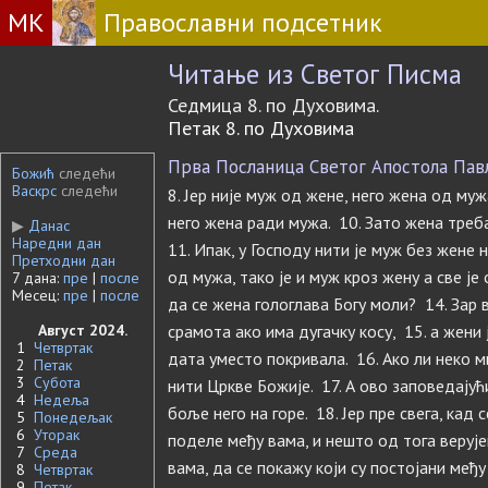
МК
Православни подсетник
Читање из Светог Писма
Седмица 8. по Духовима.
Петак 8. по Духовима
Прва Посланица Светог Апостола Павла
Божић
следећи
Васкрс
следећи
8. Јер није муж од жене, него жена од му
него жена ради мужа. 10. Зато жена треба
▶
Данас
Наредни дан
11. Ипак, у Господу нити је муж без жене 
Претходни дан
од мужа, тако је и муж кроз жену а све је 
7 дана:
пре
|
после
Месец:
пре
|
после
да се жена гологлава Богу моли? 14. Зар 
Август 2024.
срамота ако има дугачку косу, 15. а жени ј
1
Четвртак
дата уместо покривала. 16. Ако ли неко м
2
Петак
3
Субота
нити Цркве Божије. 17. А ово заповедајући
4
Недеља
боље него на горе. 18. Јер пре свега, кад 
5
Понедељак
6
Уторак
поделе међу вама, и нешто од тога верује
7
Среда
вама, да се покажу који су постојани међу
8
Четвртак
9
Петак