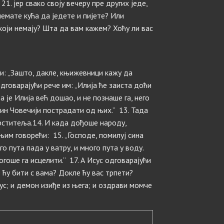
21. јер свако своју вечеру пре других једе,
 немате кућа да једете и пијете? Или
који немају? Шта да вам кажем? Хоћу ли вас
ћи: „Зашто, дакле, књижевници кажу да
одговарајући рече им: „Илија ће заиста доћи
а је Илија већ дошао, и не познаше га, него
ин Човечији пострадати од њих.” 13. Тада
рститеља.14. И када дођоше народу,
њим говорећи: 15. „Господе, помилуј сина
ого пута пада у ватру, и много пута у воду.
огоше га исцелити.” 17. А Исус одговарајући
 ћу бити с вама? Докле ћу вас трпети?
ус; и демон изиђе из њега; и оздрави момче