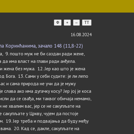
Ф
+
–
TT
16.08.2024
 Коринћанима, зачало 148 (11,8-22)
жа, 9. пошто муж не би саздан ради жене,
 да има власт на глави ради анђела.
ни жена без мужа. 12. Јер као што је жена
од Бога. 13. Сами у себи судите: је ли лепо
вас и сама природа не учи да је мужу
е слава ако има дугачку косу? Јер јој је коса
исли да се свађа, ми таквог обичаја немамо,
 не хвалим вас, јер се не сакупљате на
се сакупљате у Цркву, чујем да постоје
м. 19. Јер треба и подвајања да буду међу
 вама. 20. Кад се, дакле, сакупљате на