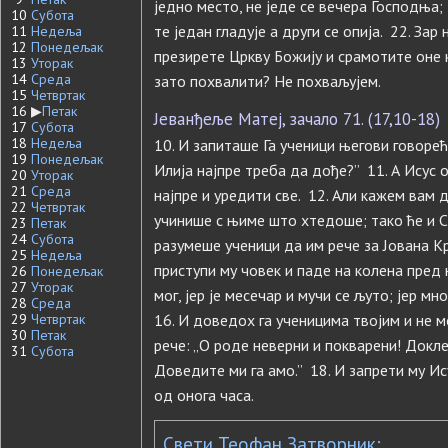
једно место, не једе се вечера Господња; 
10
Субота
те један гладује а други се опија. 22. Зар
11
Недеља
12
Понедељак
презирете Цркву Божију и срамотите оне 
13
Уторак
14
Среда
зато похвалити? Не похваљујем.
15
Четвртак
16
▶
Петак
Јеванђеље Матеј, зачало 71. (17,10-18)
17
Субота
18
Недеља
10. И запиташе Га ученици његови говоре
19
Понедељак
Илија најпре треба да дође?” 11. А Исус 
20
Уторак
21
Среда
најпре и уредити све. 12. Али кажем вам д
22
Четвртак
учинише с њиме што хтедоше; тако ће и С
23
Петак
24
Субота
разумеше ученици да им рече за Јована К
25
Недеља
приступи му човек и паде на колена пред 
26
Понедељак
27
Уторак
мог, јер је месечар и мучи се љуто; јер мн
28
Среда
29
Четвртак
16. И доведох га ученицима твојим и не м
30
Петак
рече: „O роде неверни и покварени! Докле
31
Субота
Доведите ми га амо.” 18. И запрети му Ис
од онога часа.
Свети Теофан Затворник: