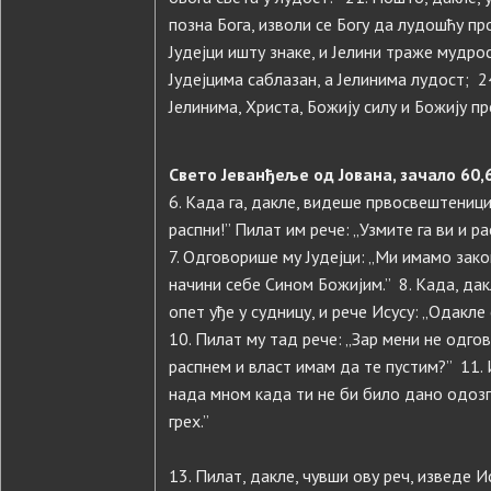
позна Бога, изволи се Богу да лудошћу про
Јудејци ишту знаке, и Јелини траже мудро
Јудејцима саблазан, а Јелинима лудост; 2
Јелинима, Христа, Божију силу и Божију п
Свето Јеванђеље од Јована, зачало 60,61
6. Када га, дакле, видеше првосвештеници 
распни!” Пилат им рече: „Узмите га ви и ра
7. Одговорише му Јудејци: „Ми имамо зако
начини себе Сином Божијим.” 8. Када, дакл
опет уђе у судницу, и рече Исусу: „Одакле
10. Пилат му тад рече: „Зар мени не одго
распнем и власт имам да те пустим?” 11. 
нада мном када ти не би било дано одозг
грех.”
13. Пилат, дакле, чувши ову реч, изведе И