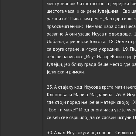
месту званом Литостротон, а јеврејски Га
шестога часа; и он рече Јудејцима: „Ево ца
распни га!” Пилат им рече: „Зар цара ваш
првосвештеници: „Немамо цара осим ћесар
разапне. А они узеше Исуса и одведоше. 1
Лобања, а јеврејски Голгота. 18. Онде га р
са друге стране, а Исуса у средини. 19. Пи
а беше написано: „Исус Назарећанин цар ј
Јудејци, јер близу града беше место где р
јелински и римски.
25. А стајаху код Исусова крста мати њег
Клеопова, и Марија Магдалина. 26. А Ису
где стоји поред ње, рече матери својој: „
„Ево ти мајке!” И од онога часа узе је уче
се већ све свршило, да се сасвим испуни 
30. А кад Исус окуси оцат рече: „Сврши се