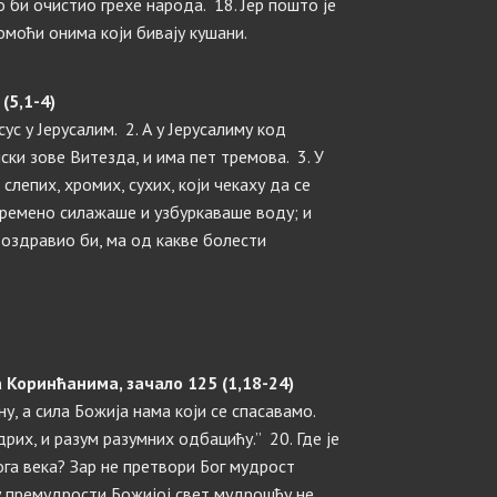
о би очистио грехе народа. 18. Јер пошто је
омоћи онима који бивају кушани.
(5,1-4)
ус у Јерусалим. 2. А у Јерусалиму код
јски зове Витезда, и има пет тремова. 3. У
лепих, хромих, сухих, који чекаху да се
времено силажаше и узбуркаваше воду; и
 оздравио би, ма од какве болести
 Коринћанима, зачало 125 (1,18-24)
ину, а сила Божија нама који се спасавамо.
дрих, и разум разумних одбацићу.” 20. Где је
га века? Зар не претвори Бог мудрост
 у премудрости Божијој свет мудрошћу не