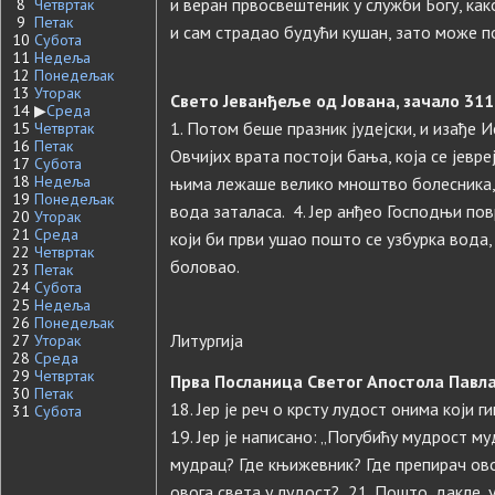
и веран првосвештеник у служби Богу, как
8
Четвртак
9
Петак
и сам страдао будући кушан, зато може п
10
Субота
11
Недеља
12
Понедељак
13
Уторак
Свето Јеванђеље од Јована, зачало 311 
14
▶
Среда
1. Потом беше празник јудејски, и изађе Ис
15
Четвртак
16
Петак
Овчијих врата постоји бања, која се јевре
17
Субота
18
Недеља
њима лежаше велико мноштво болесника, с
19
Понедељак
вода заталаса. 4. Јер анђео Господњи по
20
Уторак
21
Среда
који би први ушао пошто се узбурка вода,
22
Четвртак
боловао.
23
Петак
24
Субота
25
Недеља
26
Понедељак
Литургија
27
Уторак
28
Среда
29
Четвртак
Прва Посланица Светог Апостола Павла
30
Петак
18. Јер је реч о крсту лудост онима који г
31
Субота
19. Јер је написано: „Погубићу мудрост му
мудрац? Где књижевник? Где препирач ово
овога света у лудост? 21. Пошто, дакле,