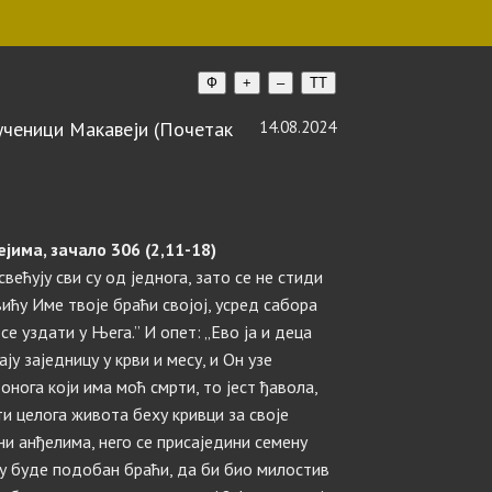
Ф
+
–
TT
ченици Макавеји (Почетак
14.08.2024
јима, зачало 306 (2,11-18)
освећују сви су од једнога, зато се не стиди
вићу Име твоје браћи својој, усред сабора
 се уздати у Њега.” И опет: „Ево ја и деца
ју заједницу у крви и месу, и Он узе
 онога који има моћ смрти, то јест ђавола,
ти целога живота беху кривци за своје
ини анђелима, него се присаједини семену
му буде подобан браћи, да би био милостив