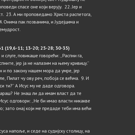
поведи спасе оне који верују. 22. Јер и
ст. 23. А ми проповедамо Христа распетога,
4. Онима пак позванима, и Јудејцима и
ремудрост.
 (19,6-11; 13-20; 25-28; 30-35)
и слуге, повикаше говорећи: „Распни га,
спните, јер ја не налазим на њему кривицу.”
н и по закону нашем мора да умре, јер
е, Пилат чу ову реч, побоја се већма. 9. И
 си ти?” А Исус му не даде одговора.
вараш? Не знаш ли да имам власт да те
Исус одговори: „Не би имао власти никакве
о; зато онај који ме предаде теби има већи
суса напоље, и седе на судијску столицу, на