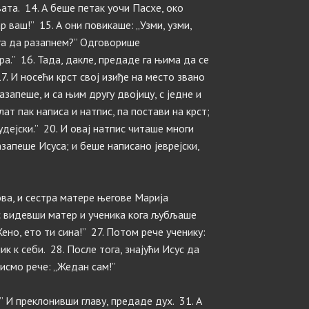
вата. 14. А беше петак уочи Пасхе, око
р ваш!” 15. А они повикаше: „Узми, узми,
ега да разапнем?” Одговорише
а.” 16. Тада, дакле, предаде га њима да се
7. И носећи крст свој изиђе на место звано
азапеше, и са њим другу двојицу, с једне и
лат пак написа и натпис, па постави на крст;
удејски.” 20. И овај натпис читаше многи
азапеше Исуса; и беше написано јеврејски,
ова, и сестра матере његове Марија
с видевши матер и ученика кога љубљаше
Жено, ето ти сина!” 27. Потом рече ученику:
ник к себи. 28. После тога, знајући Исус да
Писмо рече: „Жедан сам!”
!” И преклонивши главу, предаде дух. 31. А