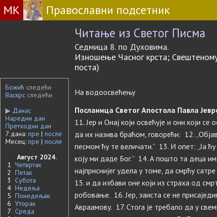
МК
Православни подсетник
Читање из Светог Писма
Седмица 8. по Духовима.
Изношење Часног крста; Свештеному
поста)
Божић
следећи
На водоосвећењу
Васкрс
следећи
Посланица Светог Апостола Павла Јевре
▶
Данас
Наредни дан
11. Јер и Онај који освећује и они који се 
Претходни дан
7 дана:
пре
|
после
да их назива браћом, говорећи: 12. „Обја
Месец:
пре
|
после
песмом ћу те величати.” 13. И опет: „Ја ћу
Август 2024.
коју ми даде Бог.” 14. А пошто та деца има
1
Четвртак
најприснијег удела у томе, да смрћу сатре
2
Петак
3
Субота
15. и да избави оне који из страха од смр
4
Недеља
робовање. 16. Јер, заиста се не присајед
5
Понедељак
6
Уторак
Авраамову. 17. Стога је требало да у све
7
Среда