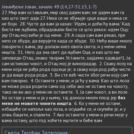
Јеванђеље Јован, зачало 49 (14,27-31;15,1-7)
27. Мир вам остављам, мир свој дајем вам; не дајем вам га
као што свет даје.27. Нека се не збуњује срце ваше и нека се
не боји. 28. Чусте да вам ја казах: 'Идем, и доћи ћу вама.' Кад
бисте ме љубили, обрадовали бисте се што рекох: идем Оцу:
јер Отац мој већи је од мене. 29. А сада сам вам рекао, пре
него се збуде, да верујете када се збуде. 30. Нећу више много
говорити с вама, јер долази кнез овога света, и у мени нема
ништа. 31. Него да зна свет да љубим Оца, и као што ми
заповеди Отац, онако творим. Устаните, хајдемо одавде!1. Ја
сам истински чокот, и Отац мој је виноградар. 2. Сваку лозу на
мени која не рађа рода одсеца је; а сваку која род рађа чисти
је да више рода роди. 3. Ви сте већ чисти због речи коју сам
вам говорио. 4. Останите у мени, и ја ћу у вама. Као што лоза
не може рода родити сама од себе ако не остане на чокоту,
тако ни ви ако у мени не останете. 5. Ја сам чокот, а ви лозе.
Ко остаје у мени и ја у њему, тај доноси многи плод јер
без
мене не можете чинити ништа
. 6. Ко у мени не остане,
избациће се напоље као лоза, и осушиће се, и скупиће је, и у
огањ бацити, и спалити. 7. Ако останете у мени и речи моје у
вама остану, што год хоћете иштите и биће вам.
Свети Теофан Затворник: