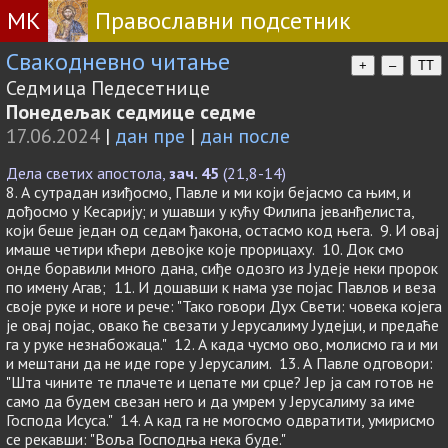
МК
Православни подсетник
Свакодневно читање
+
–
TT
Седмица Педесетнице
Понедељак седмице седме
17.06.2024
|
дан пре
|
дан после
Дела светих апостола,
зач. 45
(21,8-14)
8. А сутрадан изиђосмо, Павле и ми који бејасмо са њим, и
дођосмо у Кесарију; и ушавши у кућу Филипа јеванђелиста,
који беше један од седам ђакона, остасмо код њега. 9. И овај
имаше четири кћери девојке које прорицаху. 10. Док смо
онде боравили много дана, сиђе одозго из Јудеје неки пророк
по имену Агав; 11. И дошавши к нама узе појас Павлов и веза
своје руке и ноге и рече: "Тако говори Дух Свети: човека којега
је овај појас, овако ће свезати у Јерусалиму Јудејци, и предаће
га у руке незнабожаца." 12. А када чусмо ово, молисмо га и ми
и мештани да не иде горе у Јерусалим. 13. А Павле одговори:
"Шта чините те плачете и цепате ми срце? Јер ја сам готов не
само да будем свезан него и да умрем у Јерусалиму за име
Господа Исуса." 14. А кад га не могосмо одвратити, умирисмо
се рекавши: "Воља Господња нека буде."