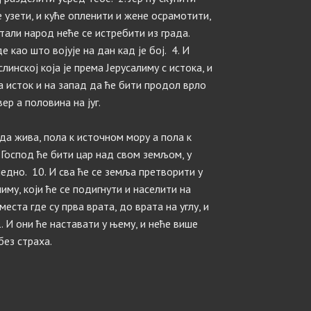
се узети, и куће опленити и жене осрамотити,
стали народ неће се истребити из града.
е као што војује на дан кад је бој. 4. И
линској која је према Јерусалиму с истока, и
а исток и на запад да ће бити продол врло
ер а половина на југ.
ода жива, пола к источном мору а пола к
И Господ ће бити цар над свом земљом, у
једно. 10. И сва ће се земља претворити у
лиму, који ће се подигнути и населити на
ста где су прва врата, до врата на углу, и
. И они ће наставати у њему, и неће више
без страха.