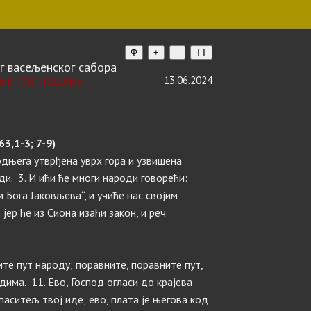
Ф
+
–
TT
г васељенског сабора
СЕЊЕ ГОСПОДЊЕ
13.06.2024
3,1-3; 7-9)
одњега утврђена уврх гора и узвишена
ди. 3. И ићи ће многи народи говорећи:
 Бога Јаковљева“, и учиће нас својим
јер ће из Сиона изаћи закон, и реч
ите пут народу; поравните, поравните пут,
има. 11. Ево, Господ огласи до крајева
паситељ твој иде; ево, плата је његова код