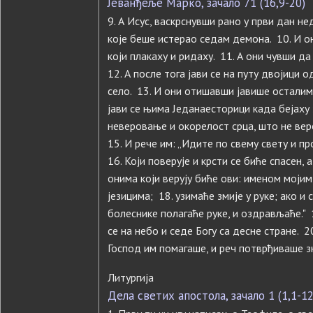
Јеванђеље Марко, зачало 71 (16,9-20)
9. А Исус, васкрснувши рано у први дан не
које беше истерао седам демона. 10. И он
који плакаху и ридаху. 11. А они чувши да
12. А после тога јави се на путу двојици о
село. 13. И они отишавши јавише осталим
јави се њима Једанаесторици када бејаху 
неверовање и окорелост срца, што не вер
15. И рече им: „Идите по свему свету и 
16. Који поверује и крсти се биће спасен, а
онима који верују биће ови: именом моји
језицима; 18. узимаће змије у руке; ако и
болеснике полагаће руке, и оздрављаће." 
се на небо и седе Богу са десне стране. 
Господ им помагаше, и реч потврђиваше зн
Литургија
Дела светих апостола, зачало 1 (1,1-12