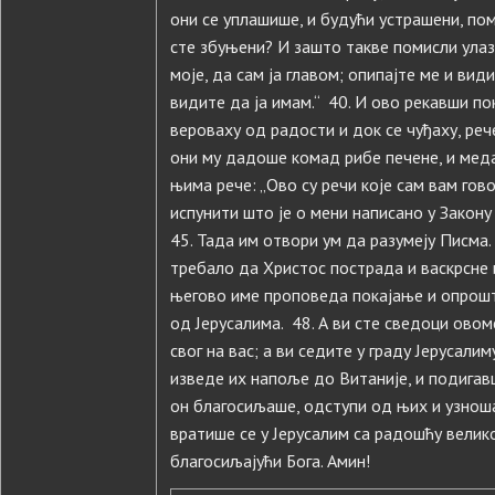
они се уплашише, и будући устрашени, по
сте збуњени? И зашто такве помисли улазе
моје, да сам ја главом; опипајте ме и види
видите да ја имам.“ 40. И ово рекавши пок
вероваху од радости и док се чуђаху, реч
они му дадоше комад рибе печене, и меда 
њима рече: „Ово су речи које сам вам гов
испунити што је о мени написано у Закону
45. Тада им отвори ум да разумеју Писма. 4
требало да Христос пострада и васкрсне и
његово име проповеда покајање и опрош
од Јерусалима. 48. А ви сте сведоци овом
свог на вас; а ви седите у граду Јерусалим
изведе их напоље до Витаније, и подигавш
он благосиљаше, одступи од њих и узноша
вратише се у Јерусалим са радошћу велико
благосиљајући Бога. Амин!