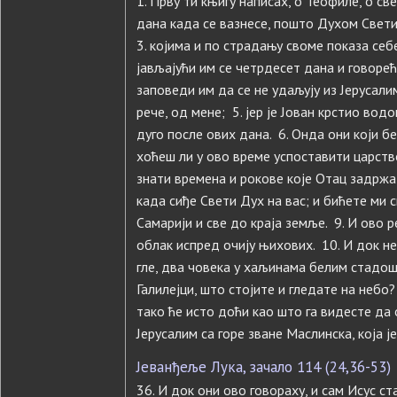
1. Прву ти књигу написах, о Теофиле, о св
дана када се вазнесе, пошто Духом Свет
3. којима и по страдању своме показа се
јављајући им се четрдесет дана и говоре
заповеди им да се не удаљују из Јерусалим
рече, од мене; 5. јер је Јован крстио вод
дуго после ових дана. 6. Онда они који бе
хоћеш ли у ово време успоставити царство
знати времена и рокове које Отац задржа у
када сиђе Свети Дух на вас; и бићете ми с
Самарији и све до краја земље. 9. И ово р
облак испред очију њихових. 10. И док н
гле, два човека у хаљинама белим стадош
Галилејци, што стојите и гледате на небо?
тако ће исто доћи као што га видесте да 
Јерусалим са горе зване Маслинска, која ј
Јеванђеље Лука, зачало 114 (24,36-53)
36. И док они ово говораху, и сам Исус ст