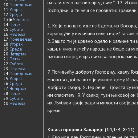
њега и дело његово пред њим.“ 12. И они
10
Понедељак
11
Уторак
Господњи; а ти ћеш се прозвати: тражени,
12
Среда
13
▶
Четвртак
14
Петак
1. Ко је оно што иде из Едома, из Восора
15
Субота
корачајући у величини силе своје? Ја сам,
16
Недеља
17
Понедељак
2. Зашто ти је црвено одело и хаљине ти ка
18
Уторак
каци, и нико између народа не беше са мно
19
Среда
20
Четвртак
љутини својој; и крв њихова попрска ми х
21
Петак
22
Субота
23
Недеља
7. Помињаћу доброту Господњу, хвалу Госп
24
Понедељак
25
Уторак
мноштво добра што је учинио дому Израиљ
26
Среда
доброти својој. 8. Јер рече: „Доиста су мо
27
Четвртак
28
Петак
им спаситељ. 9. У свакој тузи њиховој он 
29
Субота
их. Љубави своје ради и милости своје рад
30
Недеља
време.
Књига пророка Захарије (14,1-4; 8-11)
1. Ево иде дан Господњи, и плен ће се тво