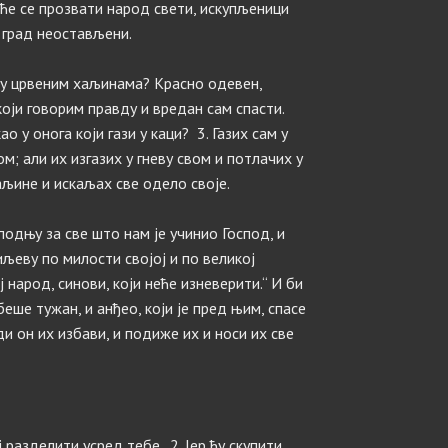
 ће се прозвати народ свети, искупљеници
 град неостављени.
, у црвеним хаљинама? Kрасно одевен,
 који говорим правду и вредан сам спасти.
о у онога који гази у каци? 3. Газих сам у
м; али их изгазих у гневу свом и потлачих у
аљине и искаљах све одело своје.
одњу за све што нам је учинио Господ, и
еву по милости својој и по великој
ј народ, синови, који неће изневерити.“ И би
беше тужан, и анђео, који је пред њим, спасе
и он их избави, и подиже их и носи их све
ј разделити усред тебе. 2. Јер ћу скупити