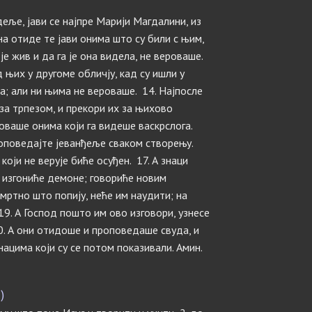
деље, јави се најпре Марији Магдалини, из
а отиде те јави онима што су били с њим,
 је жив и да га је она видела, не вероваше.
д њих у другоме обличју, кад су ишли у
а; али ни њима не вероваше. 14. Најпосле
за трпезом, и прекори их за њихово
оваше онима који га видеше васкрслога.
проповедајте јеванђеље сваком створењу.
 који не верује биће осуђен. 17. А знаци
м изгониће демоне; говориће новим
 смртно што попију, неће им наудити; на
19. А Господ пошто им ово изговори, узнесе
20. А они отидоше и проповедаше свуда, и
ацима који су се потом показивали. Амин.
)