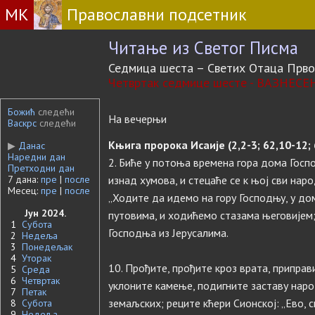
МК
Православни подсетник
Читање из Светог Писма
Седмица шеста – Светих Отаца Прво
Четвртак седмице шесте - ВАЗНЕ
Божић
следећи
На вечерњи
Васкрс
следећи
Књига пророка Исаије (2,2-3; 62,10-12; 6
▶
Данас
Наредни дан
2. Биће у потоња времена гора дома Госп
Претходни дан
7 дана:
пре
|
после
изнад хумова, и стецаће се к њој сви наро
Месец:
пре
|
после
„Ходите да идемо на гору Господњу, у дом
Јун 2024.
путовима, и ходићемо стазама његовијем; 
1
Субота
Господња из Јерусалима.
2
Недеља
3
Понедељак
4
Уторак
10. Прођите, прођите кроз врата, приправ
5
Среда
6
Четвртак
уклоните камење, подигните заставу народ
7
Петак
земаљских; реците кћери Сионској: „Ево, с
8
Субота
9
Недеља