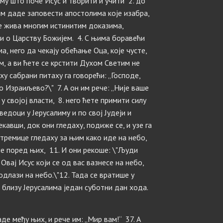
ему што поче Исус и творити и учити 2. до
им даде заповести апостолима које изабра,
бе жива многим истинитим доказима,
ћи о Царству Божијем. 4. С њима боравећи
а, него да чекају обећање Оца, које чусте,
ом, а ви ћете се крстити Духом Светим не
ху сабрани питаху га говорећи: „Господе,
 Израиљево?\" 7. А он им рече: „Није ваше
 својој власти, 8. него ћете примити силу
ведоци у Јерусалиму и по свој Јудеји и
екавши, док они гледаху, подиже се, и узе га
етремице гледаху за њим како иде на небо,
е поред њих, 11. И они рекоше: \"Људи
 Овај Исус који се од вас вазнесе на небо,
одлази на небо.\"12. Тада се вратише у
е близу Јерусалима један суботни дан хода.
аде међу њих, и рече им: „Мир вам!“ 37. А