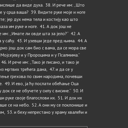
мислише да виде духа. 38. И рече им: „Што
 у срца ваша? 39. Видите руке моје и ноге
те; јер дух нема тела и костију као што
аза им руке и ноге. 41. А док још не
е им: „Имате ли овде шта за јело?“ 42. А
у саћу. 43. И узевши једе пред њима. 44. А
орио још док сам био с вама, да се мора све
 Мојсејеву и у Пророцима и у Псалмима.“
6. И рече им: „Тако је писано, и тако је
з мртвих трећега дана, 47. и да се у
тење грехова по свим народима, почевши
е. 49. И ево, ја ћу послати обећање Оца
у док се не обучете у силу с висине.“ 50. И
и руке своје благослови их. 51. И док их
ше се на небо. 52. А они му се поклонише и
м, 53. и беху непрестано у храму хвалећи и