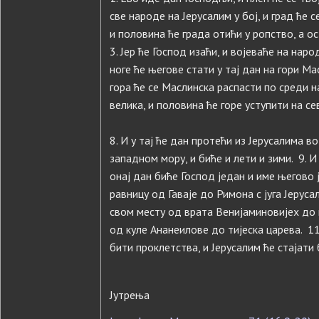
све народе на Јерусалим у бој, и град ће 
и половина ће града отићи у ропство, а о
3. Јер ће Господ изаћи, и војеваће на народ
ноге ће његове стати у тај дан на гори Мас
гора ће се Маслинска распасти по среди н
велика, и половина ће горе уступити на сев
8. И у тај ће дан протећи из Јерусалима в
западном мору, и биће и лети и зими. 9. 
онај дан биће Господ један и име његово 
равницу од Гаваје до Римона с југа Јеруса
свом месту од врата Венијаминовијех до ме
од куле Ананеилове до тијеска царева. 11
бити проклетства, и Јерусалим ће стајати 
Јутрења